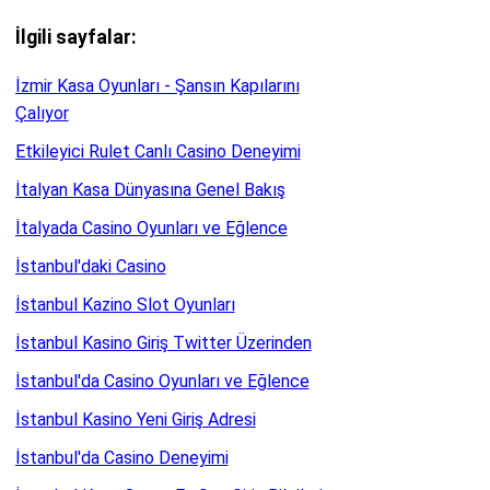
İlgili sayfalar:
İzmir Kasa Oyunları - Şansın Kapılarını
Çalıyor
Etkileyici Rulet Canlı Casino Deneyimi
İtalyan Kasa Dünyasına Genel Bakış
İtalyada Casino Oyunları ve Eğlence
İstanbul'daki Casino
İstanbul Kazino Slot Oyunları
İstanbul Kasino Giriş Twitter Üzerinden
İstanbul'da Casino Oyunları ve Eğlence
İstanbul Kasino Yeni Giriş Adresi
İstanbul'da Casino Deneyimi