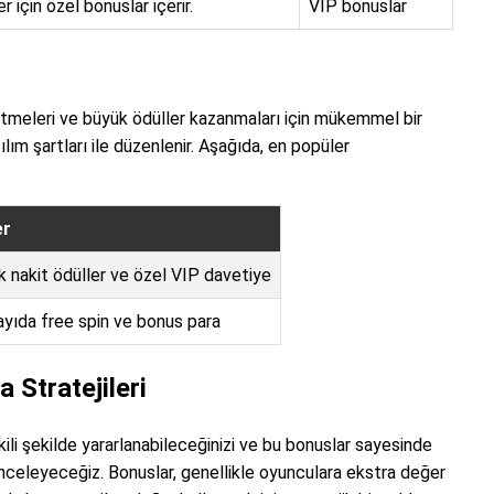
r için özel bonuslar içerir.
VIP bonuslar
 etmeleri ve büyük ödüller kazanmaları için mükemmel bir
tılım şartları ile düzenlenir. Aşağıda, en popüler
er
 nakit ödüller ve özel VIP davetiye
yıda free spin ve bonus para
 Stratejileri
ili şekilde yararlanabileceğinizi ve bu bonuslar sayesinde
inceleyeceğiz. Bonuslar, genellikle oyunculara ekstra değer