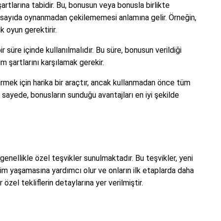
artlarına tabidir. Bu, bonusun veya bonusla birlikte
 bir sayıda oynanmadan çekilememesi anlamına gelir. Örneğin,
k oyun gerektirir.
ir süre içinde kullanılmalıdır. Bu süre, bonusun verildiği
im şartlarını karşılamak gerekir.
rmek için harika bir araçtır, ancak kullanmadan önce tüm
u sayede, bonusların sunduğu avantajları en iyi şekilde
r
 genellikle özel teşvikler sunulmaktadır. Bu teşvikler, yeni
yim yaşamasına yardımcı olur ve onların ilk etaplarda daha
özel tekliflerin detaylarına yer verilmiştir.