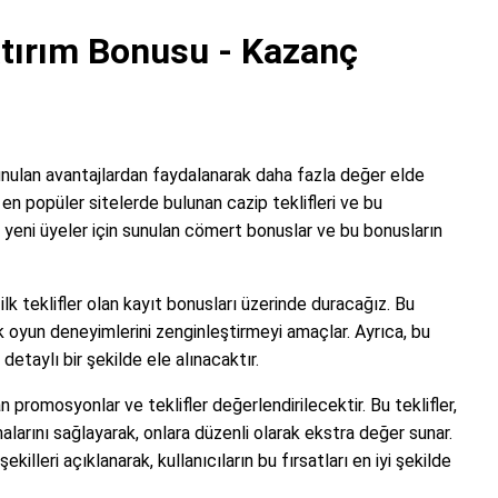
tırım Bonusu - Kazanç
unulan avantajlardan faydalanarak daha fazla değer elde
n popüler sitelerde bulunan cazip teklifleri ve bu
e, yeni üyeler için sunulan cömert bonuslar ve bu bonusların
 ilk teklifler olan kayıt bonusları üzerinde duracağız. Bu
arak oyun deneyimlerini zenginleştirmeyi amaçlar. Ayrıca, bu
 detaylı bir şekilde ele alınacaktır.
n promosyonlar ve teklifler değerlendirilecektir. Bu teklifler,
urmalarını sağlayarak, onlara düzenli olarak ekstra değer sunar.
illeri açıklanarak, kullanıcıların bu fırsatları en iyi şekilde