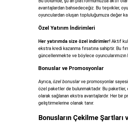
Bu bölümde, şu an platformumuzda aktif olara
avantajlardan bahsedeceğiz. Bu teşvikler, oy
oyunculardan oluşan topluluğumuza değer kat
Özel Yatırım İndirimleri
Her yatırımda size özel indirimler!
Aktif kul
ekstra kredi kazanma fırsatına sahiptir. Bu fır
güncellenmekte ve böylece oyuncularımızın h
Bonuslar ve Promosyonlar
Ayrıca,
özel bonuslar
ve promosyonlar sayesin
özel paketler de bulunmaktadır. Bu paketler, 
olarak sağlanan ekstra avantajlardır. Her bir p
geliştirmelerine olanak tanır.
Bonusların Çekilme Şartları v