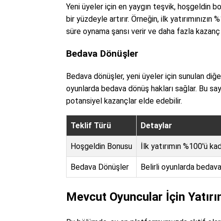
Yeni üyeler için en yaygın teşvik, hoşgeldin bonu
bir yüzdeyle artırır. Örneğin, ilk yatırımınızın 
süre oynama şansı verir ve daha fazla kazanç 
Bedava Dönüşler
Bedava dönüşler, yeni üyeler için sunulan diğer 
oyunlarda bedava dönüş hakları sağlar. Bu saye
potansiyel kazançlar elde edebilir.
Teklif Türü
Detaylar
Hoşgeldin Bonusu
İlk yatırımın %100'ü ka
Bedava Dönüşler
Belirli oyunlarda bedav
Mevcut Oyuncular İçin Yatırı