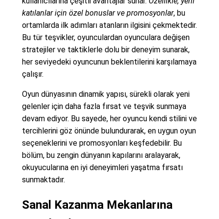
kullanıcılarına çeşitli avantajlar sunar.
Özellikle, yeni
katılanlar için özel bonuslar ve promosyonlar
, bu
ortamlarda ilk adımları atanların ilgisini çekmektedir.
Bu tür teşvikler, oyunculardan oyunculara değişen
stratejiler ve taktiklerle dolu bir deneyim sunarak,
her seviyedeki oyuncunun beklentilerini karşılamaya
çalışır.
Oyun dünyasının dinamik yapısı, sürekli olarak yeni
gelenler için daha fazla fırsat ve teşvik sunmaya
devam ediyor. Bu sayede, her oyuncu kendi stilini ve
tercihlerini göz önünde bulundurarak, en uygun oyun
seçeneklerini ve promosyonları keşfedebilir. Bu
bölüm, bu zengin dünyanın kapılarını aralayarak,
okuyucularına en iyi deneyimleri yaşatma fırsatı
sunmaktadır.
Sanal Kazanma Mekanlarına