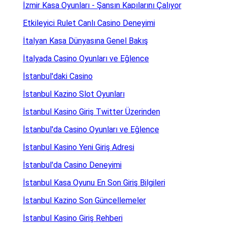
İzmir Kasa Oyunları - Şansın Kapılarını Çalıyor
Etkileyici Rulet Canlı Casino Deneyimi
İtalyan Kasa Dünyasına Genel Bakış
İtalyada Casino Oyunları ve Eğlence
İstanbul'daki Casino
İstanbul Kazino Slot Oyunları
İstanbul Kasino Giriş Twitter Üzerinden
İstanbul'da Casino Oyunları ve Eğlence
İstanbul Kasino Yeni Giriş Adresi
İstanbul'da Casino Deneyimi
İstanbul Kasa Oyunu En Son Giriş Bilgileri
İstanbul Kazino Son Güncellemeler
İstanbul Kasino Giriş Rehberi