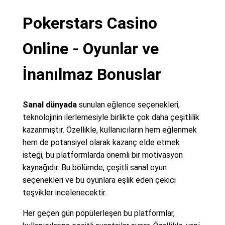
Pokerstars Casino
Online - Oyunlar ve
İnanılmaz Bonuslar
Sanal dünyada
sunulan eğlence seçenekleri,
teknolojinin ilerlemesiyle birlikte çok daha çeşitlilik
kazanmıştır. Özellikle, kullanıcıların hem eğlenmek
hem de potansiyel olarak kazanç elde etmek
isteği, bu platformlarda önemli bir motivasyon
kaynağıdır. Bu bölümde, çeşitli sanal oyun
seçenekleri ve bu oyunlara eşlik eden çekici
teşvikler incelenecektir.
Her geçen gün popülerleşen bu platformlar,