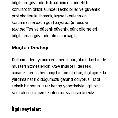
bilgilerini güvende tutmak için en öncelikli
konulardan biridir. Güncel teknolojiler ve güvenlik
protokolleri kullanarak, kişisel verilerinizin
korunmasına özen gösteriyoruz.
Şifreleme
teknolojileri
ve düzenli güvenlik güncellemeleri,
bilgilerinizin güvende olmasını sağlar.
Müşteri Desteği
Kullanıcı deneyiminin en önemli parçalarından biri de
müşteri hizmetleridir.
7/24 müşteri desteği
sunarak, her an herhangi bir sorunla karşılaştığınızda
yardıma hazır olduğumuzu garanti ediyoruz. İster
teknik bir sorun, ister hesap yönetimiyle ilgili bir
soru olsun, uzman ekiplerimiz sizin için burada.
İlgili sayfalar: