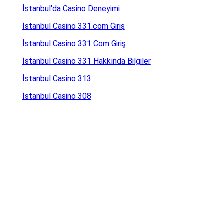
İstanbul'da Casino Deneyimi
İstanbul Casino 331.com Giriş
İstanbul Casino 331 Com Giriş
İstanbul Casino 331 Hakkında Bilgiler
İstanbul Casino 313
İstanbul Casino 308
İstanbul Casino 307.com Giriş
İstanbul Casino 293.com Giriş
İstanbul Casino 292 Giriş
İstanbul Kasino 290
İstanbul Kasino 273
İstanbul Casino 245
İstanbul Casino 186