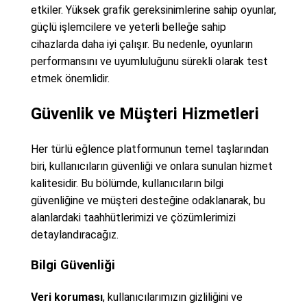
etkiler. Yüksek grafik gereksinimlerine sahip oyunlar,
güçlü işlemcilere ve yeterli belleğe sahip
cihazlarda daha iyi çalışır. Bu nedenle, oyunların
performansını ve uyumluluğunu sürekli olarak test
etmek önemlidir.
Güvenlik ve Müşteri Hizmetleri
Her türlü eğlence platformunun temel taşlarından
biri, kullanıcıların güvenliği ve onlara sunulan hizmet
kalitesidir. Bu bölümde, kullanıcıların bilgi
güvenliğine ve müşteri desteğine odaklanarak, bu
alanlardaki taahhütlerimizi ve çözümlerimizi
detaylandıracağız.
Bilgi Güvenliği
Veri koruması
, kullanıcılarımızın gizliliğini ve