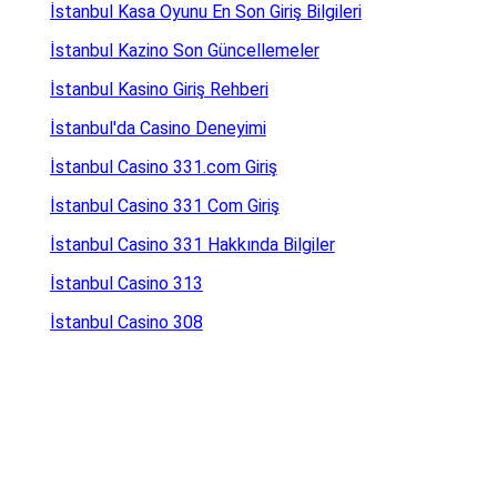
İstanbul Kasa Oyunu En Son Giriş Bilgileri
İstanbul Kazino Son Güncellemeler
İstanbul Kasino Giriş Rehberi
İstanbul'da Casino Deneyimi
İstanbul Casino 331.com Giriş
İstanbul Casino 331 Com Giriş
İstanbul Casino 331 Hakkında Bilgiler
İstanbul Casino 313
İstanbul Casino 308
İstanbul Casino 307.com Giriş
İstanbul Casino 293.com Giriş
İstanbul Casino 292 Giriş
İstanbul Kasino 290