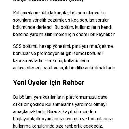
Kullanıcıların sıklıkla karşılaştığı sorunlar ve bu
sorunlara yönelik çözümler, sıkça sorulan sorular
bölümünde derlendi. Bu bölüm, kullanıcıların kendi
kendine yardım alabilmeleri için önemli bir kaynaktır.
SSS bölümü, hesap yönetimi, para yatırma/çekme,
bonuslar ve promosyonlar gibi temel konuları
kapsamaktadır. Her konu, kullanıcıların
anlayabileceği basit ve açık bir dille anlatılmaktadır.
Yeni Üyeler İçin Rehber
Bu bölüm, yeni katılanların platformumuzu daha
etkili bir şekilde kullanmalarına yardımcı olmayı
amaçlamaktadır. Burada, kayıt sürecinden
başlayarak, ilk oyunlarınızı oynama ve bonuslarınızı
kullanma konularında size rehberlik edeceğiz.