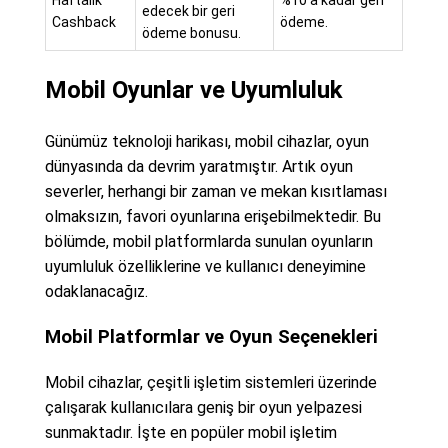
Haftalık
%10'a kadar geri
edecek bir geri
Cashback
ödeme.
ödeme bonusu.
Mobil Oyunlar ve Uyumluluk
Günümüz teknoloji harikası, mobil cihazlar, oyun
dünyasında da devrim yaratmıştır. Artık oyun
severler, herhangi bir zaman ve mekan kısıtlaması
olmaksızın, favori oyunlarına erişebilmektedir. Bu
bölümde, mobil platformlarda sunulan oyunların
uyumluluk özelliklerine ve kullanıcı deneyimine
odaklanacağız.
Mobil Platformlar ve Oyun Seçenekleri
Mobil cihazlar, çeşitli işletim sistemleri üzerinde
çalışarak kullanıcılara geniş bir oyun yelpazesi
sunmaktadır. İşte en popüler mobil işletim