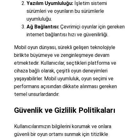
Yazılım Uyumluluğu:
İşletim sistemi
sürümleri ve oyunların bu sürümlerle
uyumluluğu.
Ağ Bağlantısı:
Çevrimiçi oyunlar için gereken
internet bağlantısı hızı ve güvenilirliği.
Mobil oyun dünyası, sürekli gelişen teknolojiyle
birlikte büyümeye ve zenginleşmeye devam
etmektedir. Kullanıcılar, seçtikleri platforma ve
cihaza bağlı olarak, çeşitli oyun deneyimleri
yaşayabilirler. Mobil uyumluluk, oyun seçimi ve
performans açısından dikkate alınması gereken
temel unsurlardandır.
Güvenlik ve Gizlilik Politikaları
Kullanıcılarımızın bilgilerini korumak ve onlara
güvenli bir oyun ortamı sunmak için titizlikle