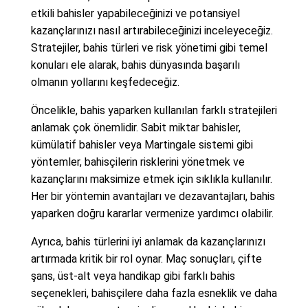
etkili bahisler yapabileceğinizi ve potansiyel
kazançlarınızı nasıl artırabileceğinizi inceleyeceğiz.
Stratejiler, bahis türleri ve risk yönetimi gibi temel
konuları ele alarak, bahis dünyasında başarılı
olmanın yollarını keşfedeceğiz.
Öncelikle, bahis yaparken kullanılan farklı stratejileri
anlamak çok önemlidir. Sabit miktar bahisler,
kümülatif bahisler veya Martingale sistemi gibi
yöntemler, bahisçilerin risklerini yönetmek ve
kazançlarını maksimize etmek için sıklıkla kullanılır.
Her bir yöntemin avantajları ve dezavantajları, bahis
yaparken doğru kararlar vermenize yardımcı olabilir.
Ayrıca, bahis türlerini iyi anlamak da kazançlarınızı
artırmada kritik bir rol oynar. Maç sonuçları, çifte
şans, üst-alt veya handikap gibi farklı bahis
seçenekleri, bahisçilere daha fazla esneklik ve daha