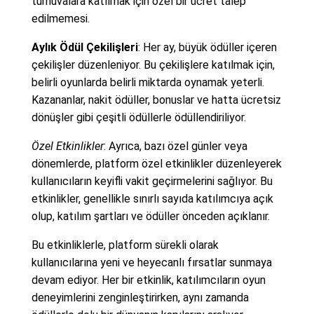
turnuvalara katılmak için özel bir ücret talep
edilmemesi.
Aylık Ödül Çekilişleri
: Her ay, büyük ödüller içeren
çekilişler düzenleniyor. Bu çekilişlere katılmak için,
belirli oyunlarda belirli miktarda oynamak yeterli.
Kazananlar, nakit ödüller, bonuslar ve hatta ücretsiz
dönüşler gibi çeşitli ödüllerle ödüllendiriliyor.
Özel Etkinlikler
: Ayrıca, bazı özel günler veya
dönemlerde, platform özel etkinlikler düzenleyerek
kullanıcıların keyifli vakit geçirmelerini sağlıyor. Bu
etkinlikler, genellikle sınırlı sayıda katılımcıya açık
olup, katılım şartları ve ödüller önceden açıklanır.
Bu etkinliklerle, platform sürekli olarak
kullanıcılarına yeni ve heyecanlı fırsatlar sunmaya
devam ediyor. Her bir etkinlik, katılımcıların oyun
deneyimlerini zenginleştirirken, aynı zamanda