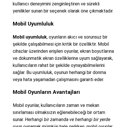
kullanıcı deneyimini zenginleştiren ve sürekli
yenilikler sunan bir seçenek olarak öne çıkmaktadır.
Mobil Uyumluluk
Mobil uyumluluk
, oyunların akıcı ve sorunsuz bir
şekilde çalışabilmesi için kritik bir özelliktir. Mobil
cihazlar üzerinden erişilen oyunlar, ekran boyutlarına
ve dokunmatik ekran özelliklerine uyum sağlayarak,
kullanıcıların rahat bir şekilde oynayabilmelerini
sağlar. Bu uyumluluk, oyunun herhangi bir donma
veya hata yaşamadan çalışmasını garanti eder.
Mobil Oyunların Avantajları
Mobil oyunlar, kullanıcıların zaman ve mekan
sınırlaması olmaksızın eğlenebileceği bir ortam
sunar.
Herhangi bir zamanda ve herhangi bir yerde
oyun oynamak mümkün hale gelirken, mobil oyunlar