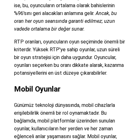
ise, bu, oyuncuların ortalama olarak bahislerinin
%96'sını geri alacakları anlamına gelir.
Ancak, bu
oran her oyun seansında garanti edilmez; uzun
vadede ortalama bir değer sunar.
RTP oranları, oyuncuların oyun seçiminde önemli bir
kriterdir. Yüksek RTP'ye sahip oyunlar, uzun süreli
bir oyun stratejisi için daha uygundur. Oyuncular,
oyunları seçerken bu oranı dikkate alarak, kazanma
potansiyellerini en üst düzeye çıkarabilirler.
Mobil Oyunlar
Günümüz teknoloji dünyasında, mobil cihazlarla
erişilebilirlik önemli bir rol oynamaktadır. Bu
bağlamda, mobil platformlar üzerinden sunulan
oyunlar, kullanıcıların her yerden ve her zaman
eğlenceli anlar yaşamasını sağlar. Mobil oyunlar,