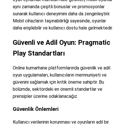
aynı zamanda çeşitli bonuslar ve promosyonlar
sunarak kullanıcı deneyimini daha da zenginleştirir.
Mobil cihazların taşınabilirliği sayesinde, oyunlar
daha erişilebilir ve kullanıcı dostu hale gelmektedir.
Güvenli ve Adil Oyun: Pragmatic
Play Standartları
Online kumarhane platformlarında güvenlik ve adil
oyun uygulamaları, kullanıcıların memnuniyeti ve
güvenini sağlamak için kritik öneme sahiptir. Bu
bölümde, sektördeki en önemli standartlar ve
prensipler üzerine odaklanacağız.
Güvenlik Önlemleri
Kullanıcı verilerinin korunması ve oyunların adil bir