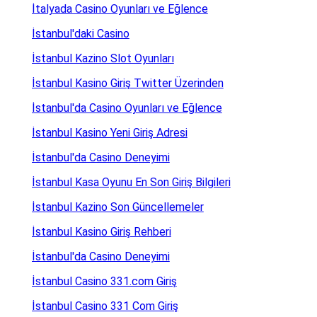
İtalyada Casino Oyunları ve Eğlence
İstanbul'daki Casino
İstanbul Kazino Slot Oyunları
İstanbul Kasino Giriş Twitter Üzerinden
İstanbul'da Casino Oyunları ve Eğlence
İstanbul Kasino Yeni Giriş Adresi
İstanbul'da Casino Deneyimi
İstanbul Kasa Oyunu En Son Giriş Bilgileri
İstanbul Kazino Son Güncellemeler
İstanbul Kasino Giriş Rehberi
İstanbul'da Casino Deneyimi
İstanbul Casino 331.com Giriş
İstanbul Casino 331 Com Giriş