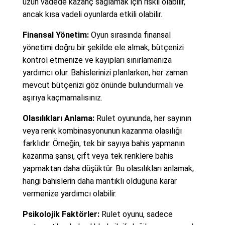
uzun vadede kazanç sağlamak için riskli olabilir,
ancak kısa vadeli oyunlarda etkili olabilir.
Finansal Yönetim:
Oyun sırasında finansal
yönetimi doğru bir şekilde ele almak, bütçenizi
kontrol etmenize ve kayıpları sınırlamanıza
yardımcı olur. Bahislerinizi planlarken, her zaman
mevcut bütçenizi göz önünde bulundurmalı ve
aşırıya kaçmamalısınız.
Olasılıkları Anlama:
Rulet oyununda, her sayının
veya renk kombinasyonunun kazanma olasılığı
farklıdır. Örneğin, tek bir sayıya bahis yapmanın
kazanma şansı, çift veya tek renklere bahis
yapmaktan daha düşüktür. Bu olasılıkları anlamak,
hangi bahislerin daha mantıklı olduğuna karar
vermenize yardımcı olabilir.
Psikolojik Faktörler:
Rulet oyunu, sadece