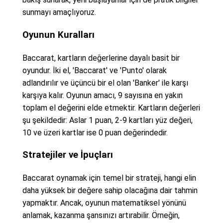
sunmayı amaçlıyoruz.
Oyunun Kuralları
Baccarat, kartların değerlerine dayalı basit bir
oyundur. İki el, 'Baccarat' ve 'Punto' olarak
adlandırılır ve üçüncü bir el olan 'Banker' ile karşı
karşıya kalır. Oyunun amacı, 9 sayısına en yakın
toplam el değerini elde etmektir. Kartların değerleri
şu şekildedir: Aslar 1 puan, 2-9 kartları yüz değeri,
10 ve üzeri kartlar ise 0 puan değerindedir.
Stratejiler ve İpuçları
Baccarat oynamak için temel bir strateji, hangi elin
daha yüksek bir değere sahip olacağına dair tahmin
yapmaktır. Ancak, oyunun matematiksel yönünü
anlamak, kazanma şansınızı artırabilir. Örneğin,