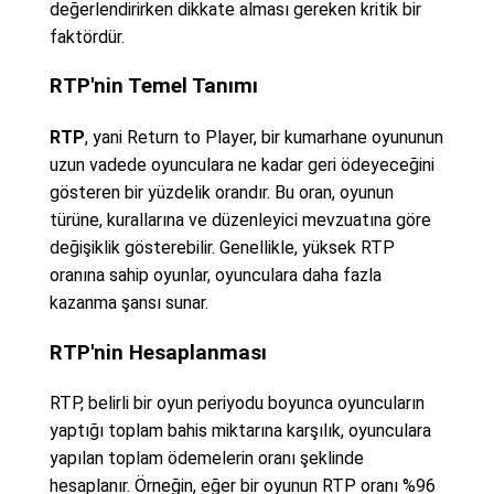
değerlendirirken dikkate alması gereken kritik bir
faktördür.
RTP'nin Temel Tanımı
RTP
, yani Return to Player, bir kumarhane oyununun
uzun vadede oyunculara ne kadar geri ödeyeceğini
gösteren bir yüzdelik orandır. Bu oran, oyunun
türüne, kurallarına ve düzenleyici mevzuatına göre
değişiklik gösterebilir. Genellikle, yüksek RTP
oranına sahip oyunlar, oyunculara daha fazla
kazanma şansı sunar.
RTP'nin Hesaplanması
RTP, belirli bir oyun periyodu boyunca oyuncuların
yaptığı toplam bahis miktarına karşılık, oyunculara
yapılan toplam ödemelerin oranı şeklinde
hesaplanır. Örneğin, eğer bir oyunun RTP oranı %96