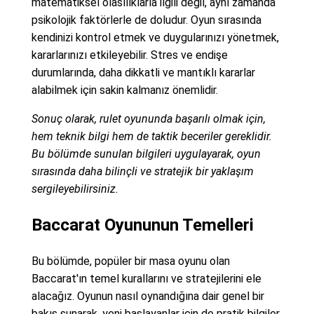
matematiksel olasılıklarla ilgili değil, aynı zamanda
psikolojik faktörlerle de doludur. Oyun sırasında
kendinizi kontrol etmek ve duygularınızı yönetmek,
kararlarınızı etkileyebilir. Stres ve endişe
durumlarında, daha dikkatli ve mantıklı kararlar
alabilmek için sakin kalmanız önemlidir.
Sonuç olarak, rulet oyununda başarılı olmak için,
hem teknik bilgi hem de taktik beceriler gereklidir.
Bu bölümde sunulan bilgileri uygulayarak, oyun
sırasında daha bilinçli ve stratejik bir yaklaşım
sergileyebilirsiniz.
Baccarat Oyununun Temelleri
Bu bölümde, popüler bir masa oyunu olan
Baccarat'ın temel kurallarını ve stratejilerini ele
alacağız. Oyunun nasıl oynandığına dair genel bir
bakış sunarak, yeni başlayanlar için de pratik bilgiler