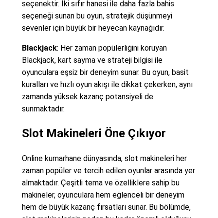
seçenektir. İki sıfır hanesi ile daha fazla bahis
seçeneği sunan bu oyun, stratejik düşünmeyi
sevenler için büyük bir heyecan kaynağıdır.
Blackjack
: Her zaman popülerliğini koruyan
Blackjack, kart sayma ve strateji bilgisi ile
oyunculara eşsiz bir deneyim sunar. Bu oyun, basit
kuralları ve hızlı oyun akışı ile dikkat çekerken, aynı
zamanda yüksek kazanç potansiyeli de
sunmaktadır.
Slot Makineleri Öne Çıkıyor
Online kumarhane dünyasında, slot makineleri her
zaman popüler ve tercih edilen oyunlar arasında yer
almaktadır. Çeşitli tema ve özelliklere sahip bu
makineler, oyunculara hem eğlenceli bir deneyim
hem de büyük kazanç fırsatları sunar. Bu bölümde,