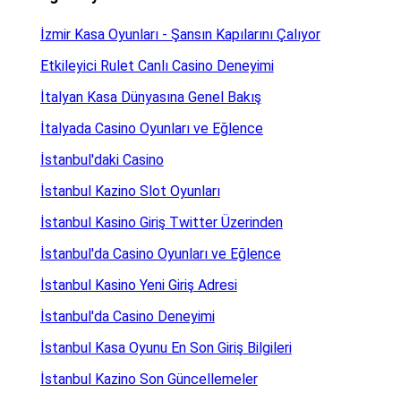
İzmir Kasa Oyunları - Şansın Kapılarını Çalıyor
Etkileyici Rulet Canlı Casino Deneyimi
İtalyan Kasa Dünyasına Genel Bakış
İtalyada Casino Oyunları ve Eğlence
İstanbul'daki Casino
İstanbul Kazino Slot Oyunları
İstanbul Kasino Giriş Twitter Üzerinden
İstanbul'da Casino Oyunları ve Eğlence
İstanbul Kasino Yeni Giriş Adresi
İstanbul'da Casino Deneyimi
İstanbul Kasa Oyunu En Son Giriş Bilgileri
İstanbul Kazino Son Güncellemeler