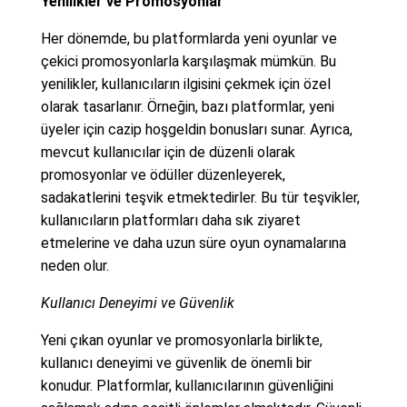
Yenilikler ve Promosyonlar
Her dönemde, bu platformlarda yeni oyunlar ve
çekici promosyonlarla karşılaşmak mümkün. Bu
yenilikler, kullanıcıların ilgisini çekmek için özel
olarak tasarlanır. Örneğin, bazı platformlar, yeni
üyeler için cazip hoşgeldin bonusları sunar. Ayrıca,
mevcut kullanıcılar için de düzenli olarak
promosyonlar ve ödüller düzenleyerek,
sadakatlerini teşvik etmektedirler. Bu tür teşvikler,
kullanıcıların platformları daha sık ziyaret
etmelerine ve daha uzun süre oyun oynamalarına
neden olur.
Kullanıcı Deneyimi ve Güvenlik
Yeni çıkan oyunlar ve promosyonlarla birlikte,
kullanıcı deneyimi ve güvenlik de önemli bir
konudur. Platformlar, kullanıcılarının güvenliğini