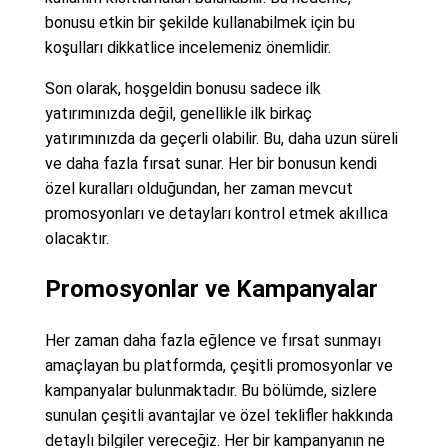
bonusu etkin bir şekilde kullanabilmek için bu
koşulları dikkatlice incelemeniz önemlidir.
Son olarak, hoşgeldin bonusu sadece ilk
yatırımınızda değil, genellikle ilk birkaç
yatırımınızda da geçerli olabilir. Bu, daha uzun süreli
ve daha fazla fırsat sunar. Her bir bonusun kendi
özel kuralları olduğundan, her zaman mevcut
promosyonları ve detayları kontrol etmek akıllıca
olacaktır.
Promosyonlar ve Kampanyalar
Her zaman daha fazla eğlence ve fırsat sunmayı
amaçlayan bu platformda, çeşitli promosyonlar ve
kampanyalar bulunmaktadır. Bu bölümde, sizlere
sunulan çeşitli avantajlar ve özel teklifler hakkında
detaylı bilgiler vereceğiz. Her bir kampanyanın ne