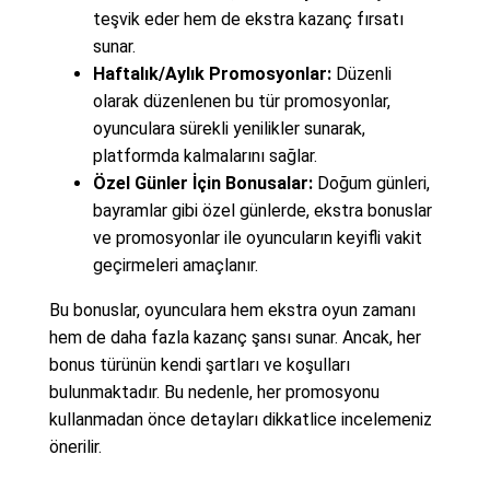
teşvik eder hem de ekstra kazanç fırsatı
sunar.
Haftalık/Aylık Promosyonlar:
Düzenli
olarak düzenlenen bu tür promosyonlar,
oyunculara sürekli yenilikler sunarak,
platformda kalmalarını sağlar.
Özel Günler İçin Bonusalar:
Doğum günleri,
bayramlar gibi özel günlerde, ekstra bonuslar
ve promosyonlar ile oyuncuların keyifli vakit
geçirmeleri amaçlanır.
Bu bonuslar, oyunculara hem ekstra oyun zamanı
hem de daha fazla kazanç şansı sunar. Ancak, her
bonus türünün kendi şartları ve koşulları
bulunmaktadır. Bu nedenle, her promosyonu
kullanmadan önce detayları dikkatlice incelemeniz
önerilir.