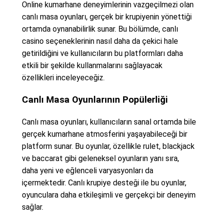
Online kumarhane deneyimlerinin vazgeçilmezi olan
canlı masa oyunları, gerçek bir krupiyenin yönettiği
ortamda oynanabilirlik sunar. Bu bölümde, canlı
casino seçeneklerinin nasıl daha da çekici hale
getirildiğini ve kullanıcıların bu platformları daha
etkili bir şekilde kullanmalarını sağlayacak
özellikleri inceleyeceğiz.
Canlı Masa Oyunlarının Popülerliği
Canlı masa oyunları, kullanıcıların sanal ortamda bile
gerçek kumarhane atmosferini yaşayabileceği bir
platform sunar. Bu oyunlar, özellikle rulet, blackjack
ve baccarat gibi geleneksel oyunların yanı sıra,
daha yeni ve eğlenceli varyasyonları da
içermektedir. Canlı krupiye desteği ile bu oyunlar,
oyunculara daha etkileşimli ve gerçekçi bir deneyim
sağlar.