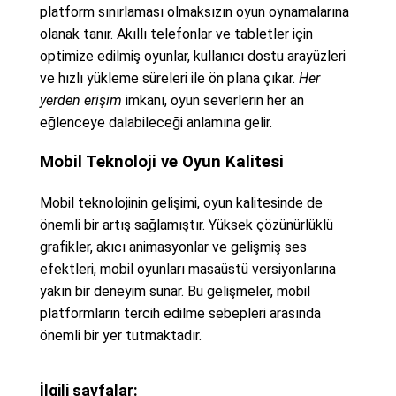
platform sınırlaması olmaksızın oyun oynamalarına
olanak tanır. Akıllı telefonlar ve tabletler için
optimize edilmiş oyunlar, kullanıcı dostu arayüzleri
ve hızlı yükleme süreleri ile ön plana çıkar.
Her
yerden erişim
imkanı, oyun severlerin her an
eğlenceye dalabileceği anlamına gelir.
Mobil Teknoloji ve Oyun Kalitesi
Mobil teknolojinin gelişimi, oyun kalitesinde de
önemli bir artış sağlamıştır. Yüksek çözünürlüklü
grafikler, akıcı animasyonlar ve gelişmiş ses
efektleri, mobil oyunları masaüstü versiyonlarına
yakın bir deneyim sunar. Bu gelişmeler, mobil
platformların tercih edilme sebepleri arasında
önemli bir yer tutmaktadır.
İlgili sayfalar: