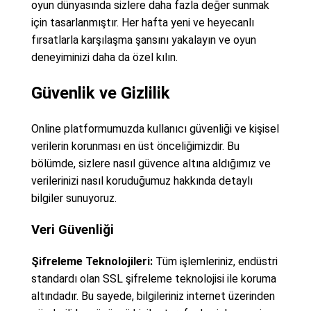
oyun dünyasında sizlere daha fazla değer sunmak
için tasarlanmıştır. Her hafta yeni ve heyecanlı
fırsatlarla karşılaşma şansını yakalayın ve oyun
deneyiminizi daha da özel kılın.
Güvenlik ve Gizlilik
Online platformumuzda kullanıcı güvenliği ve kişisel
verilerin korunması en üst önceliğimizdir. Bu
bölümde, sizlere nasıl güvence altına aldığımız ve
verilerinizi nasıl koruduğumuz hakkında detaylı
bilgiler sunuyoruz.
Veri Güvenliği
Şifreleme Teknolojileri:
Tüm işlemleriniz, endüstri
standardı olan SSL şifreleme teknolojisi ile koruma
altındadır. Bu sayede, bilgileriniz internet üzerinden