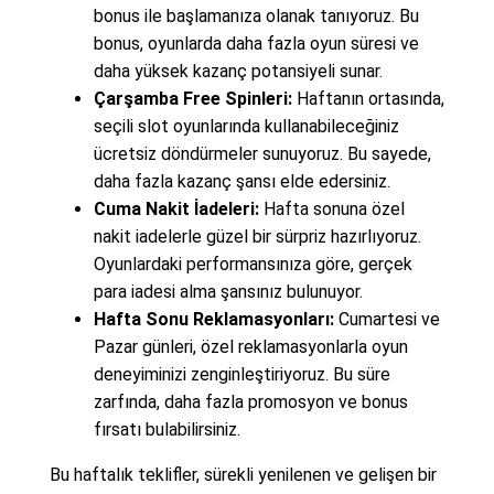
bonus ile başlamanıza olanak tanıyoruz. Bu
bonus, oyunlarda daha fazla oyun süresi ve
daha yüksek kazanç potansiyeli sunar.
Çarşamba Free Spinleri:
Haftanın ortasında,
seçili slot oyunlarında kullanabileceğiniz
ücretsiz döndürmeler sunuyoruz. Bu sayede,
daha fazla kazanç şansı elde edersiniz.
Cuma Nakit İadeleri:
Hafta sonuna özel
nakit iadelerle güzel bir sürpriz hazırlıyoruz.
Oyunlardaki performansınıza göre, gerçek
para iadesi alma şansınız bulunuyor.
Hafta Sonu Reklamasyonları:
Cumartesi ve
Pazar günleri, özel reklamasyonlarla oyun
deneyiminizi zenginleştiriyoruz. Bu süre
zarfında, daha fazla promosyon ve bonus
fırsatı bulabilirsiniz.
Bu haftalık teklifler, sürekli yenilenen ve gelişen bir