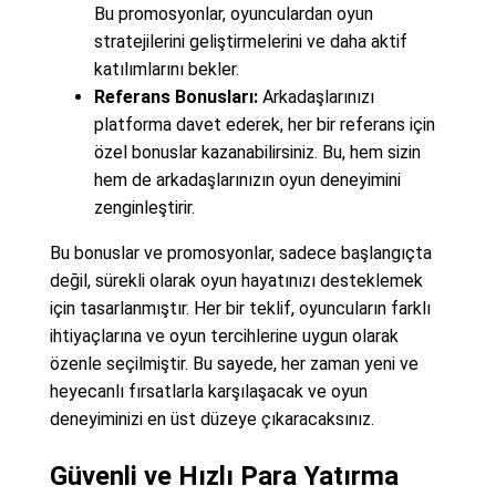
Bu promosyonlar, oyunculardan oyun
stratejilerini geliştirmelerini ve daha aktif
katılımlarını bekler.
Referans Bonusları:
Arkadaşlarınızı
platforma davet ederek, her bir referans için
özel bonuslar kazanabilirsiniz. Bu, hem sizin
hem de arkadaşlarınızın oyun deneyimini
zenginleştirir.
Bu bonuslar ve promosyonlar, sadece başlangıçta
değil, sürekli olarak oyun hayatınızı desteklemek
için tasarlanmıştır. Her bir teklif, oyuncuların farklı
ihtiyaçlarına ve oyun tercihlerine uygun olarak
özenle seçilmiştir. Bu sayede, her zaman yeni ve
heyecanlı fırsatlarla karşılaşacak ve oyun
deneyiminizi en üst düzeye çıkaracaksınız.
Güvenli ve Hızlı Para Yatırma