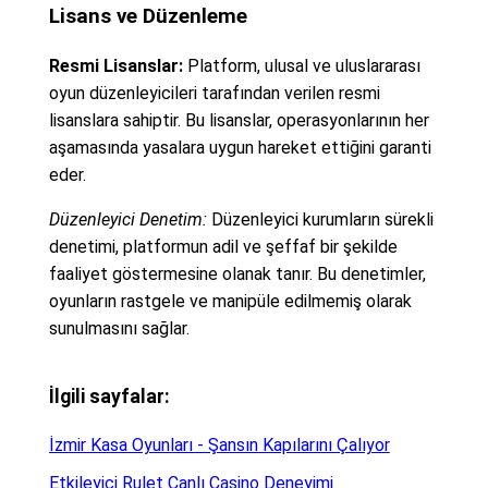
Lisans ve Düzenleme
Resmi Lisanslar:
Platform, ulusal ve uluslararası
oyun düzenleyicileri tarafından verilen resmi
lisanslara sahiptir. Bu lisanslar, operasyonlarının her
aşamasında yasalara uygun hareket ettiğini garanti
eder.
Düzenleyici Denetim:
Düzenleyici kurumların sürekli
denetimi, platformun adil ve şeffaf bir şekilde
faaliyet göstermesine olanak tanır. Bu denetimler,
oyunların rastgele ve manipüle edilmemiş olarak
sunulmasını sağlar.
İlgili sayfalar:
İzmir Kasa Oyunları - Şansın Kapılarını Çalıyor
Etkileyici Rulet Canlı Casino Deneyimi