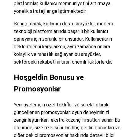
platformlar, kullanıcı memnuniyetini artırmaya
yönelik stratejiler geliştirmektedir.
Sonuç olarak, kullanıcı dostu arayüzler, modern
teknoloji platformlarında başarılı bir kullanıcı
deneyimi için zorunlu bir unsurdur. Kullanıcıların
beklentilerini karşılarken, aynı zamanda onlara
kolaylık ve rahatlık sağlayan bu arayüzler,
sektördeki rekabeti artıran önemli faktörlerdir.
Hoşgeldin Bonusu ve
Promosyonlar
Yeni üyeler için özel teklifler ve sürekli olarak
güncellenen promosyonlar, oyun deneyiminizi
zenginleştirirken, ekstra kazanç fırsatları sunar. Bu
bölümde, size özel sunulan hoş geldin bonusları ve
diğer çekici promosyonlar hakkında detaylı bilgi