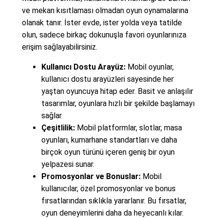
ve mekan kısıtlaması olmadan oyun oynamalarına
olanak tanır. İster evde, ister yolda veya tatilde
olun, sadece birkaç dokunuşla favori oyunlarınıza
erişim sağlayabilirsiniz.
Kullanıcı Dostu Arayüz:
Mobil oyunlar,
kullanıcı dostu arayüzleri sayesinde her
yaştan oyuncuya hitap eder. Basit ve anlaşılır
tasarımlar, oyunlara hızlı bir şekilde başlamayı
sağlar.
Çeşitlilik:
Mobil platformlar, slotlar, masa
oyunları, kumarhane standartları ve daha
birçok oyun türünü içeren geniş bir oyun
yelpazesi sunar.
Promosyonlar ve Bonuslar:
Mobil
kullanıcılar, özel promosyonlar ve bonus
fırsatlarından sıklıkla yararlanır. Bu fırsatlar,
oyun deneyimlerini daha da heyecanlı kılar.