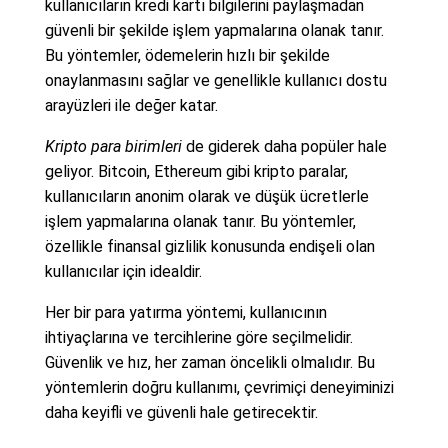
kullanıcıların kredi kartı bilgilerini paylaşmadan
güvenli bir şekilde işlem yapmalarına olanak tanır.
Bu yöntemler, ödemelerin hızlı bir şekilde
onaylanmasını sağlar ve genellikle kullanıcı dostu
arayüzleri ile değer katar.
Kripto para birimleri
de giderek daha popüler hale
geliyor. Bitcoin, Ethereum gibi kripto paralar,
kullanıcıların anonim olarak ve düşük ücretlerle
işlem yapmalarına olanak tanır. Bu yöntemler,
özellikle finansal gizlilik konusunda endişeli olan
kullanıcılar için idealdir.
Her bir para yatırma yöntemi, kullanıcının
ihtiyaçlarına ve tercihlerine göre seçilmelidir.
Güvenlik ve hız, her zaman öncelikli olmalıdır. Bu
yöntemlerin doğru kullanımı, çevrimiçi deneyiminizi
daha keyifli ve güvenli hale getirecektir.