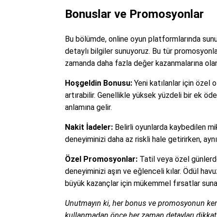
Bonuslar ve Promosyonlar
Bu bölümde, online oyun platformlarında sunula
detaylı bilgiler sunuyoruz. Bu tür promosyonlar
zamanda daha fazla değer kazanmalarına olan
Hoşgeldin Bonusu:
Yeni katılanlar için özel o
artırabilir. Genellikle yüksek yüzdeli bir ek öd
anlamına gelir.
Nakit İadeler:
Belirli oyunlarda kaybedilen mik
deneyiminizi daha az riskli hale getirirken, a
Özel Promosyonlar:
Tatil veya özel günlerde
deneyiminizi aşın ve eğlenceli kılar. Ödül havu
büyük kazançlar için mükemmel fırsatlar suna
Unutmayın ki, her bonus ve promosyonun kendi
kullanmadan önce her zaman detayları dikkatl