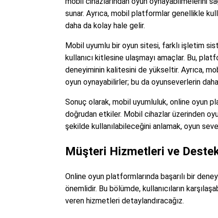
mobil cihazlarından oyun oynayabilmelerini sağ
sunar. Ayrıca, mobil platformlar genellikle ku
daha da kolay hale gelir.
Mobil uyumlu bir oyun sitesi, farklı işletim si
kullanıcı kitlesine ulaşmayı amaçlar. Bu, platfo
deneyiminin kalitesini de yükseltir. Ayrıca, m
oyun oynayabilirler; bu da oyunseverlerin daha
Sonuç olarak, mobil uyumluluk, online oyun platf
doğrudan etkiler. Mobil cihazlar üzerinden oyu
şekilde kullanılabileceğini anlamak, oyun seve
Müşteri Hizmetleri ve Deste
Online oyun platformlarında başarılı bir deney
önemlidir. Bu bölümde, kullanıcıların karşılaşa
veren hizmetleri detaylandıracağız.