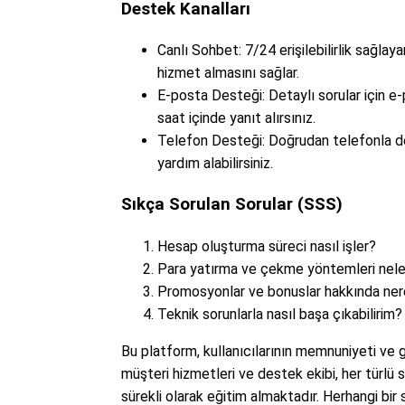
Destek Kanalları
Canlı Sohbet: 7/24 erişilebilirlik sağlay
hizmet almasını sağlar.
E-posta Desteği: Detaylı sorular için e-
saat içinde yanıt alırsınız.
Telefon Desteği: Doğrudan telefonla des
yardım alabilirsiniz.
Sıkça Sorulan Sorular (SSS)
Hesap oluşturma süreci nasıl işler?
Para yatırma ve çekme yöntemleri nele
Promosyonlar ve bonuslar hakkında nered
Teknik sorunlarla nasıl başa çıkabilirim?
Bu platform, kullanıcılarının memnuniyeti ve
müşteri hizmetleri ve destek ekibi, her türlü 
sürekli olarak eğitim almaktadır. Herhangi bir