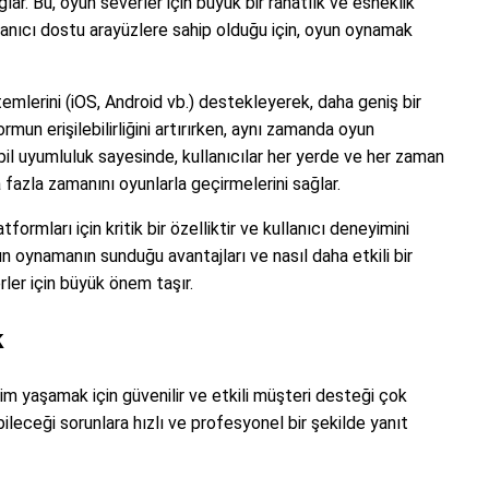
lar. Bu, oyun severler için büyük bir rahatlık ve esneklik
llanıcı dostu arayüzlere sahip olduğu için, oyun oynamak
stemlerini (iOS, Android vb.) destekleyerek, daha geniş bir
rmun erişilebilirliğini artırırken, aynı zamanda oyun
obil uyumluluk sayesinde, kullanıcılar her yerde ve her zaman
 fazla zamanını oyunlarla geçirmelerini sağlar.
ormları için kritik bir özelliktir ve kullanıcı deneyimini
n oynamanın sunduğu avantajları ve nasıl daha etkili bir
rler için büyük önem taşır.
k
im yaşamak için güvenilir ve etkili müşteri desteği çok
bileceği sorunlara hızlı ve profesyonel bir şekilde yanıt