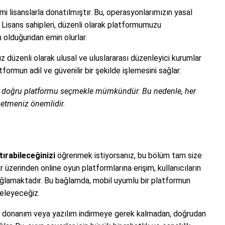
 lisanslarla donatılmıştır. Bu, operasyonlarımızın yasal
 Lisans sahipleri, düzenli olarak platformumuzu
 olduğundan emin olurlar.
 düzenli olarak ulusal ve uluslararası düzenleyici kurumlar
formun adil ve güvenilir bir şekilde işlemesini sağlar.
e doğru platformu seçmekle mümkündür. Bu nedenle, her
h etmeniz önemlidir.
tırabileceğinizi
öğrenmek istiyorsanız, bu bölüm tam size
r üzerinden online oyun platformlarına erişim, kullanıcıların
sağlamaktadır. Bu bağlamda, mobil uyumlu bir platformun
celeyeceğiz.
r ek donanım veya yazılım indirmeye gerek kalmadan, doğrudan