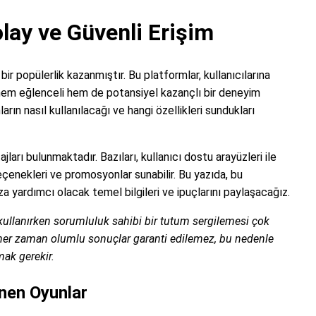
olay ve Güvenli Erişim
 bir popülerlik kazanmıştır. Bu platformlar, kullanıcılarına
, hem eğlenceli hem de potansiyel kazançlı bir deneyim
rın nasıl kullanılacağı ve hangi özellikleri sundukları
ları bulunmaktadır. Bazıları, kullanıcı dostu arayüzleri ile
eçenekleri ve promosyonlar sunabilir. Bu yazıda, bu
za yardımcı olacak temel bilgileri ve ipuçlarını paylaşacağız.
ı kullanırken sorumluluk sahibi bir tutum sergilemesi çok
her zaman olumlu sonuçlar garanti edilemez, bu nedenle
mak gerekir.
nen Oyunlar