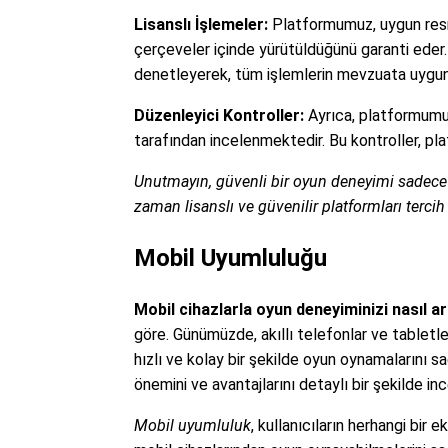
Lisanslı İşlemeler:
Platformumuz, uygun resmi
çerçeveler içinde yürütüldüğünü garanti eder.
denetleyerek, tüm işlemlerin mevzuata uygun
Düzenleyici Kontroller:
Ayrıca, platformumuz
tarafından incelenmektedir. Bu kontroller, plat
Unutmayın, güvenli bir oyun deneyimi sadec
zaman lisanslı ve güvenilir platformları terci
Mobil Uyumluluğu
Mobil cihazlarla oyun deneyiminizi nasıl ar
göre. Günümüzde, akıllı telefonlar ve tabletle
hızlı ve kolay bir şekilde oyun oynamalarını 
önemini ve avantajlarını detaylı bir şekilde in
Mobil uyumluluk
, kullanıcıların herhangi bi