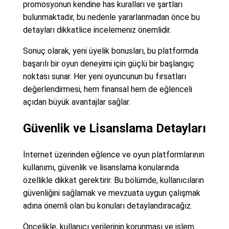
promosyonun kendine has kuralları ve şartları
bulunmaktadır, bu nedenle yararlanmadan önce bu
detayları dikkatlice incelemeniz önemlidir.
Sonuç olarak, yeni üyelik bonusları, bu platformda
başarılı bir oyun deneyimi için güçlü bir başlangıç ​​
noktası sunar. Her yeni oyuncunun bu fırsatları
değerlendirmesi, hem finansal hem de eğlenceli
açıdan büyük avantajlar sağlar.
Güvenlik ve Lisanslama Detayları
İnternet üzerinden eğlence ve oyun platformlarının
kullanımı, güvenlik ve lisanslama konularında
özellikle dikkat gerektirir. Bu bölümde, kullanıcıların
güvenliğini sağlamak ve mevzuata uygun çalışmak
adına önemli olan bu konuları detaylandıracağız.
Öncelikle, kullanıcı verilerinin korunması ve işlem