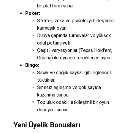
bir platform sunar.
Poker:
Strateji, zeka ve psikolojiyi birleştiren
karmaşık oyun.
Dünya çapında turnuvalar ve yüksek
ödül potansiyeli.
Çeşitli varyasyonlar (Texas Hold'em,
Omaha) ile oyuncu tercihlerine uyum.
Bingo:
Sıcak ve soğuk sayılar gibi eğlenceli
taktikler.
Sınırsız eşleşme ve çok sayıda
kazanma şansı.
Topluluk odaklı, etkileşimli bir oyun
deneyimi sunar.
Yeni Üyelik Bonusları