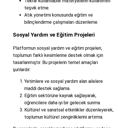
Tekrar kullanılabilir materyallerin kullanımını
teşvik etme.
Atık yönetimi konusunda eğitim ve
bilinçlendirme çalışmaları düzenleme.
Sosyal Yardım ve Eğitim Projeleri
Platformun sosyal yardım ve eğitim projeleri,
toplumun farklı kesimlerine destek olmak için
tasarlanmıştır. Bu projelerin temel amaçları
şunlardır:
Yetimlere ve sosyal yardım alan ailelere
maddi destek sağlama.
Eğitim sektörüne kaynak sağlayarak,
öğrencilere daha iyi bir gelecek sunma.
Kültürel ve sanatsal etkinlikler düzenleyerek,
toplumun kültürel zenginliklerini artırma.