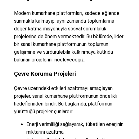
Modern kumarhane platformları, sadece eğlence
sunmakla kalmayıp, aynı zamanda toplumlarına
değer katma misyonuyla sosyal sorumluluk
projelerine de önem vermektedir. Bu bölümde, lider
bir sanal kumarhane platformunun toplumun
gelişimine ve sürdürülebilir kalkınmaya katkıda
bulunan projelerini inceleyeceğiz.
Çevre Koruma Projeleri
Çevre üzerindeki etkileri azaltmayı amaçlayan
projeler, sanal kumarhane platformunun öncelikli
hedeflerinden biridir. Bu bağlamda, platformun
yürüttüğü projeler şunlardır:
Enerji verimliliği sağlayarak, tüketilen enerjinin
miktarını azaltma.