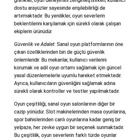
grafikler, oyun deneyimini zenginleştirirken, kullanıcı
dostu arayüzler sayesinde erişilebilirliği de
artırmaktadır. Bu yenilikler, oyun severlerin
beklentilerini karşılamak için sürekli olarak çalışan
ekiplerin ürünüdür.
Güvenlik ve Adalet:
Sanal oyun platformlarının öne
çıkan özelliklerinden biri de güçlü güvenlik
önlemleridir. Bu mekanlar, kullanıcı verilerini
korumak ve adil oyun ortamı sağlamak için güncel
yasal düzenlemelerle uyumlu hareket etmektedir.
Ayrıca, kullanıcıların güvenliğini sağlamak adına
sürekli olarak kontroller ve testler yapılmaktadır.
Oyun çeşitliliği, sanal oyun salonlarının diğer bir
cazip yönüdür. Slot makinelerinden masa oyunlarına,
spor bahislerinden canlı oyunlarına kadar geniş bir
yelpaze, her zevke uygun bir seçenek sunmaktadır.
Bu çeşitlilik, oyun severlerin farklı türde oyunlar