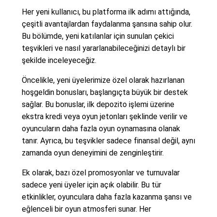
Her yeni kullanıcı, bu platforma ilk adımı attığında,
çeşitli avantajlardan faydalanma şansına sahip olur.
Bu bölümde, yeni katılanlar için sunulan çekici
teşvikleri ve nasıl yararlanabileceğinizi detaylı bir
şekilde inceleyeceğiz.
Öncelikle, yeni üyelerimize özel olarak hazırlanan
hoşgeldin bonusları, başlangıçta büyük bir destek
sağlar. Bu bonuslar, ilk depozito işlemi üzerine
ekstra kredi veya oyun jetonları şeklinde verilir ve
oyuncuların daha fazla oyun oynamasına olanak
tanır. Ayrıca, bu teşvikler sadece finansal değil, aynı
zamanda oyun deneyimini de zenginleştirir.
Ek olarak, bazı özel promosyonlar ve turnuvalar
sadece yeni üyeler için açık olabilir. Bu tür
etkinlikler, oyunculara daha fazla kazanma şansı ve
eğlenceli bir oyun atmosferi sunar. Her