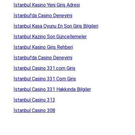
İstanbul Kasino Yeni Giriş Adresi
İstanbul'da Casino Deneyimi
İstanbul Kasa Oyunu En Son Giriş Bilgileri
İstanbul Kazino Son Güncellemeler
İstanbul Kasino Giriş Rehberi
İstanbul'da Casino Deneyimi
İstanbul Casino 331.com Giriş
İstanbul Casino 331 Com Giriş
İstanbul Casino 331 Hakkında Bilgiler
İstanbul Casino 313
İstanbul Casino 308
İstanbul Casino 307.com Giriş
İstanbul Casino 293.com Giriş