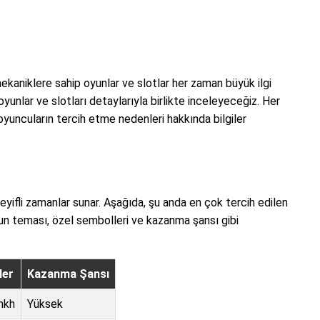
ekaniklere sahip oyunlar ve slotlar her zaman büyük ilgi
unlar ve slotları detaylarıyla birlikte inceleyeceğiz. Her
e oyuncuların tercih etme nedenleri hakkında bilgiler
keyifli zamanlar sunar. Aşağıda, şu anda en çok tercih edilen
lotun teması, özel sembolleri ve kazanma şansı gibi
ler
Kazanma Şansı
Ankh
Yüksek