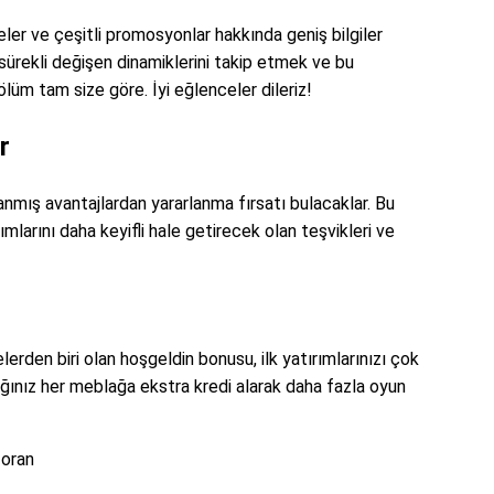
ler ve çeşitli promosyonlar hakkında geniş bilgiler
sürekli değişen dinamiklerini takip etmek ve bu
lüm tam size göre. İyi eğlenceler dileriz!
r
lanmış avantajlardan yararlanma fırsatı bulacaklar. Bu
larını daha keyifli hale getirecek olan teşvikleri ve
rden biri olan hoşgeldin bonusu, ilk yatırımlarınızı çok
dığınız her meblağa ekstra kredi alarak daha fazla oyun
 oran