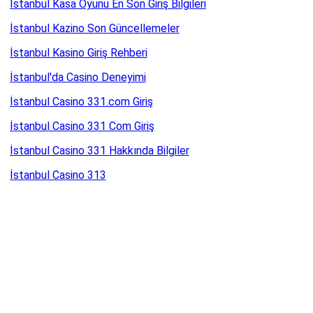
İstanbul Kasa Oyunu En Son Giriş Bilgileri
İstanbul Kazino Son Güncellemeler
İstanbul Kasino Giriş Rehberi
İstanbul'da Casino Deneyimi
İstanbul Casino 331.com Giriş
İstanbul Casino 331 Com Giriş
İstanbul Casino 331 Hakkında Bilgiler
İstanbul Casino 313
İstanbul Casino 308
İstanbul Casino 307.com Giriş
İstanbul Casino 293.com Giriş
İstanbul Casino 292 Giriş
İstanbul Kasino 290