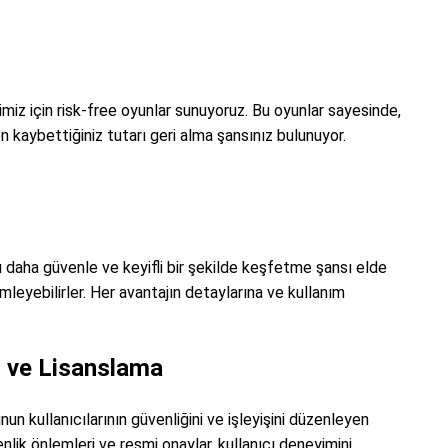
miz için risk-free oyunlar sunuyoruz. Bu oyunlar sayesinde,
n kaybettiğiniz tutarı geri alma şansınız bulunuyor.
 daha güvenle ve keyifli bir şekilde keşfetme şansı elde
leyebilirler. Her avantajın detaylarına ve kullanım
i ve Lisanslama
n kullanıcılarının güvenliğini ve işleyişini düzenleyen
nlik önlemleri ve resmi onaylar, kullanıcı deneyimini