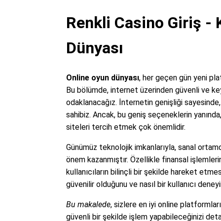
Renkli Casino Giriş - 
Dünyası
Online oyun dünyası
, her geçen gün yeni pla
Bu bölümde, internet üzerinden güvenli ve keyi
odaklanacağız. İnternetin genişliği sayesind
sahibiz. Ancak, bu geniş seçeneklerin yanında, k
siteleri tercih etmek çok önemlidir.
Günümüz teknolojik imkanlarıyla, sanal ortamd
önem kazanmıştır. Özellikle finansal işlemlerin 
kullanıcıların bilinçli bir şekilde hareket etm
güvenilir olduğunu ve nasıl bir kullanıcı dene
Bu makalede
, sizlere en iyi online platformla
güvenli bir şekilde işlem yapabileceğinizi det