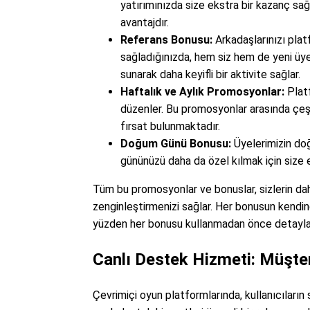
yatırımınızda size ekstra bir kazanç sağ
avantajdır.
Referans Bonusu:
Arkadaşlarınızı pla
sağladığınızda, hem siz hem de yeni üyel
sunarak daha keyifli bir aktivite sağlar.
Haftalık ve Aylık Promosyonlar:
Platf
düzenler. Bu promosyonlar arasında çeşit
fırsat bulunmaktadır.
Doğum Günü Bonusu:
Üyelerimizin doğ
gününüzü daha da özel kılmak için size e
Tüm bu promosyonlar ve bonuslar, sizlerin da
zenginleştirmenizi sağlar. Her bonusun kendin
yüzden her bonusu kullanmadan önce detayları
Canlı Destek Hizmeti: Müşter
Çevrimiçi oyun platformlarında, kullanıcıların