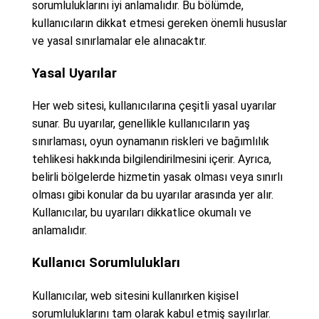
sorumluluklarını iyi anlamalıdır. Bu bölümde,
kullanıcıların dikkat etmesi gereken önemli hususlar
ve yasal sınırlamalar ele alınacaktır.
Yasal Uyarılar
Her web sitesi, kullanıcılarına çeşitli yasal uyarılar
sunar. Bu uyarılar, genellikle kullanıcıların yaş
sınırlaması, oyun oynamanın riskleri ve bağımlılık
tehlikesi hakkında bilgilendirilmesini içerir. Ayrıca,
belirli bölgelerde hizmetin yasak olması veya sınırlı
olması gibi konular da bu uyarılar arasında yer alır.
Kullanıcılar, bu uyarıları dikkatlice okumalı ve
anlamalıdır.
Kullanıcı Sorumlulukları
Kullanıcılar, web sitesini kullanırken kişisel
sorumluluklarını tam olarak kabul etmiş sayılırlar.