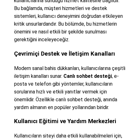
kullanıcılarına sunduğu hizmet kalitesine bağlıdır.
Bu bağlamda, müşteri hizmetleri ve destek
sistemleri, kullanıcı deneyimini doğrudan etkileyen
kritik unsurlardandır. Bu bölümde, bu hizmetlerin
önemini ve nasıl etkili bir şekilde sunulması
gerektiğini inceleyeceğiz.
Çevrimiçi Destek ve İletişim Kanalları
Modern sanal bahis dükkanları, kullanıcılarına çeşitli
iletişim kanalları sunar.
Canlı sohbet desteği
, e-
posta ve telefon gibi yöntemler, kullanıcıların
sorularına hızlı ve etkili yanıtlar vermek için
önemlidir. Özellikle canlı sohbet desteği, anında
yardım almanın en popüler yollarından biridir.
Kullanıcı Eğitimi ve Yardım Merkezleri
Kullanıcıların siteyi daha etkili kullanabilmeleri için,