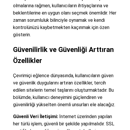
olmalarına rağmen, kullanıcıların ihtiyaçlarına ve
beklentilerine en uygun olanı seçmek önemlidir. Her
zaman sorumluluk bilinciyle oynamak ve kendi
kontrolünüzü kaybetmekten kaçınmak için özen
gösterin.
Güvenilirlik ve Güvenliği Arttıran
Özellikler
Çevrimiçi eğlence dünyasında, kullanıcıların güven
ve güvenlik duygularını artıran özellikler, tercih
edilen sitelerin temel taşlarını oluşturmaktadır. Bu
bölümde, kullanıcı deneyimini güçlendiren ve
güvenilirliği yükselten önemli unsurları ele alacağız.
Güvenli Veri İletişimi:
İnternet üzerinden yapılan
her türlü işlem, güvenli bir şekilde yapılmalıdır. SSL