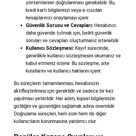
yöntemlerinin doğrulanması gerekebilir. Bu,
kredi kartı bilgilerinizi veya e-cüzdan
hesaplarınızı onaylamayı içerir.
Güvenlik Sorusu ve Cevapları:
Hesabınızı
daha güvende tutmak için, belirli güvenlik
soruları ve cevapları oluşturmanız istenebilir.
Kullanıcı Sözleşmesi:
Kayıt sürecinde,
genellikle kullanıcı sözleşmesini okumanız ve
kabul etmeniz istenir. Bu sözleşme, site
kurallarını ve kullanıcı haklarını içerir.
Bu süreçlerin tamamlanması, hesabınızın
aktifleştirilmesi için gereklidir ve sadece bir kez
yapılması yeterlidir. Her adım, kişisel bilgilerinizin
gizliliğini ve güvenliğini sağlamak adına önemlidir.
Doğrulama süreçleri, hem sizin hem de diğer
kullanıcıların korunmasına yardımcı olur.