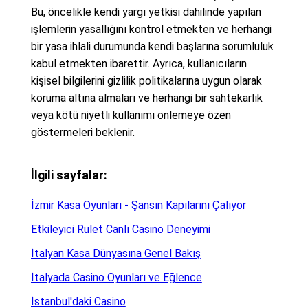
Bu, öncelikle kendi yargı yetkisi dahilinde yapılan
işlemlerin yasallığını kontrol etmekten ve herhangi
bir yasa ihlali durumunda kendi başlarına sorumluluk
kabul etmekten ibarettir. Ayrıca, kullanıcıların
kişisel bilgilerini gizlilik politikalarına uygun olarak
koruma altına almaları ve herhangi bir sahtekarlık
veya kötü niyetli kullanımı önlemeye özen
göstermeleri beklenir.
İlgili sayfalar:
İzmir Kasa Oyunları - Şansın Kapılarını Çalıyor
Etkileyici Rulet Canlı Casino Deneyimi
İtalyan Kasa Dünyasına Genel Bakış
İtalyada Casino Oyunları ve Eğlence
İstanbul'daki Casino