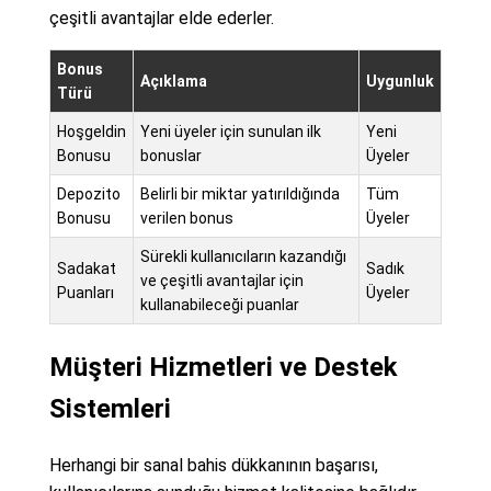
çeşitli avantajlar elde ederler.
Bonus
Açıklama
Uygunluk
Türü
Hoşgeldin
Yeni üyeler için sunulan ilk
Yeni
Bonusu
bonuslar
Üyeler
Depozito
Belirli bir miktar yatırıldığında
Tüm
Bonusu
verilen bonus
Üyeler
Sürekli kullanıcıların kazandığı
Sadakat
Sadık
ve çeşitli avantajlar için
Puanları
Üyeler
kullanabileceği puanlar
Müşteri Hizmetleri ve Destek
Sistemleri
Herhangi bir sanal bahis dükkanının başarısı,