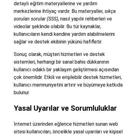
detaylı eğitim materyallerine ve yardım
merkezlerine ihtiyaç vardır. Bu materyaller,
sıkça
sorulan sorular (SSS)
, nasıl yapılır rehberleri ve
videolar şeklinde olabilir. Bu tür kaynaklar,
kullanıcıların kendi kendine yardım alabilmelerini
sağlar ve destek ekibinin yükünü hafifletir.
Sonuç olarak, müşteri hizmetleri ve destek
sistemleri, herhangi bir sanal bahis dükkanının
kullanıcı odaklı bir yaklaşım geliştirmesi açısından
çok önemlidir. Etkili ve erişilebilir destek hizmetleri,
kullanıcı memnuniyetini artırır ve büyümeye katkıda
bulunur.
Yasal Uyarılar ve Sorumluluklar
İnternet üzerinden eğlence hizmetleri sunan web
sitesi kullanıcıları, öncelikle yasal uyarıları ve kişisel