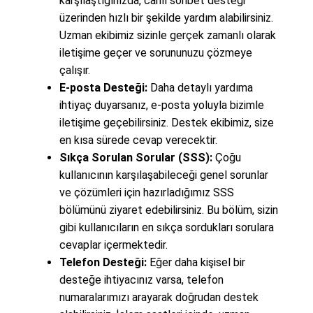
karşılaştığınızda, canlı sohbet desteği
üzerinden hızlı bir şekilde yardım alabilirsiniz.
Uzman ekibimiz sizinle gerçek zamanlı olarak
iletişime geçer ve sorununuzu çözmeye
çalışır.
E-posta Desteği:
Daha detaylı yardıma
ihtiyaç duyarsanız, e-posta yoluyla bizimle
iletişime geçebilirsiniz. Destek ekibimiz, size
en kısa sürede cevap verecektir.
Sıkça Sorulan Sorular (SSS):
Çoğu
kullanıcının karşılaşabileceği genel sorunlar
ve çözümleri için hazırladığımız SSS
bölümünü ziyaret edebilirsiniz. Bu bölüm, sizin
gibi kullanıcıların en sıkça sordukları sorulara
cevaplar içermektedir.
Telefon Desteği:
Eğer daha kişisel bir
desteğe ihtiyacınız varsa, telefon
numaralarımızı arayarak doğrudan destek