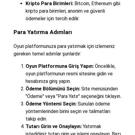
Kripto Para Birimleri:
Bitcoin, Ethereum gibi
kripto para birimleri, anonim ve güvenli
ödemeler için tercih edilir.
Para Yatırma Adımları
Oyun platformunuza para yatırmak için izlemeniz
gereken temel adımlar şunlardır:
Oyun Platformuna Giriş Yapın:
Öncelikle,
oyun platformunun resmi sitesine gidin ve
hesabınıza giriş yapın.
Ödeme Bölümünü Seçin:
Site menüsünden
"Ödeme" veya "Para Yatır" seçeneğini tıklayın.
Ödeme Yöntemi Seçin:
Sunulan ödeme
yöntemlerinden birini seçin ve talimatları
takip edin.
Tutarı Girin ve Onaylayın:
Yatırmak
istediğiniz tutarı girin ve işlemi onaylayın. Bazı