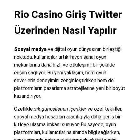
Rio Casino Giriş Twitter
Üzerinden Nasıl Yapılır
Sosyal medya
ve dijital oyun dünyasının birleştiği
noktada, kullanıcılar artık favori sanal oyun
mekanlarına daha hızlı ve etkileşimli bir şekilde
erişim sağlıyor. Bu yeni yaklaşım, hem oyun
severlerin deneyimini zenginleştirirken hem de
platformların pazarlama stratejilerine yeni bir boyut
kazandırıyor.
Özellikle
sık güncellenen içerikler
ve özel teklifler,
sosyal medya hesapları aracılığıyla daha geniş bir
kitleye ulaşma imkanı sunuyor. Bu sayede, oyun
platformları, kullanıcılarına anında bilgi sağlarken,