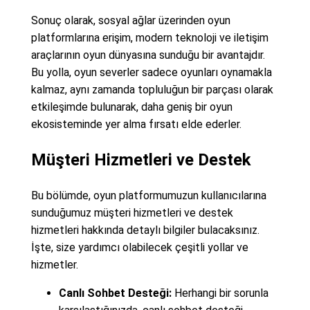
Sonuç olarak, sosyal ağlar üzerinden oyun
platformlarına erişim, modern teknoloji ve iletişim
araçlarının oyun dünyasına sunduğu bir avantajdır.
Bu yolla, oyun severler sadece oyunları oynamakla
kalmaz, aynı zamanda topluluğun bir parçası olarak
etkileşimde bulunarak, daha geniş bir oyun
ekosisteminde yer alma fırsatı elde ederler.
Müşteri Hizmetleri ve Destek
Bu bölümde, oyun platformumuzun kullanıcılarına
sunduğumuz müşteri hizmetleri ve destek
hizmetleri hakkında detaylı bilgiler bulacaksınız.
İşte, size yardımcı olabilecek çeşitli yollar ve
hizmetler.
Canlı Sohbet Desteği:
Herhangi bir sorunla