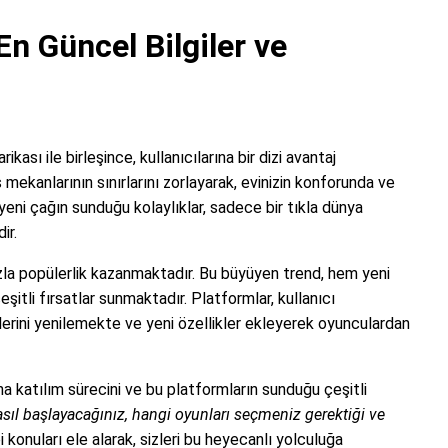
En Güncel Bilgiler ve
kası ile birleşince, kullanıcılarına bir dizi avantaj
mekanlarının sınırlarını zorlayarak, evinizin konforunda ve
yeni çağın sunduğu kolaylıklar, sadece bir tıkla dünya
ir.
zla popülerlik kazanmaktadır. Bu büyüyen trend, hem yeni
şitli fırsatlar sunmaktadır. Platformlar, kullanıcı
ilerini yenilemekte ve yeni özellikler ekleyerek oyunculardan
na katılım sürecini ve bu platformların sunduğu çeşitli
sıl başlayacağınız, hangi oyunları seçmeniz gerektiği ve
i konuları ele alarak, sizleri bu heyecanlı yolculuğa