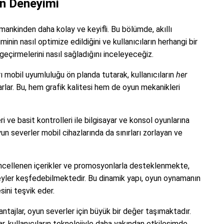
un Deneyimi
mankinden daha kolay ve keyifli. Bu bölümde, akıllı
nin nasıl optimize edildiğini ve kullanıcıların herhangi bir
geçirmelerini nasıl sağladığını inceleyeceğiz.
 mobil uyumluluğu ön planda tutarak, kullanıcıların
her
rlar. Bu, hem grafik kalitesi hem de oyun mekanikleri
i ve basit kontrolleri ile bilgisayar ve konsol oyunlarına
un severler mobil cihazlarında da sınırları zorlayan ve
ncellenen içerikler ve promosyonlarla desteklenmekte,
 şeyler keşfedebilmektedir. Bu dinamik yapı, oyun oynamanın
esini teşvik eder.
ntajlar, oyun severler için büyük bir değer taşımaktadır.
r, kullanıcıların teknolojiyle daha yakından etkileşimde