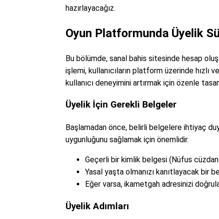
hazırlayacağız.
Oyun Platformunda Üyelik Sü
Bu bölümde, sanal bahis sitesinde hesap oluşt
işlemi, kullanıcıların platform üzerinde hızlı v
kullanıcı deneyimini artırmak için özenle tasar
Üyelik İçin Gerekli Belgeler
Başlamadan önce, belirli belgelere ihtiyaç duy
uygunluğunu sağlamak için önemlidir.
Geçerli bir kimlik belgesi (Nüfus cüzdan
Yasal yaşta olmanızı kanıtlayacak bir b
Eğer varsa, ikametgah adresinizi doğrul
Üyelik Adımları