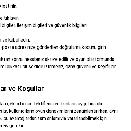
eştirilir:
 tıklayın.
bilgiler, iletişim bilgileri ve güvenlik bilgileri.
 ve kabul edin.
e-posta adresinize gönderilen doğrulama kodunu girin.
ıktan sonra, hesabınız aktive edilir ve oyun platformunda
ı dikkatli bir şekilde izlemeniz, daha güvenli ve keyifli bir
ar ve Koşullar
n çekici bonus tekliflerini ve bunların uygulanabilir
ar, kullanıcıların oyun deneyimlerini zenginleştirirken, aynı
, bu avantajlardan tam anlamıyla yararlanabilmek için
lamak gerekir.