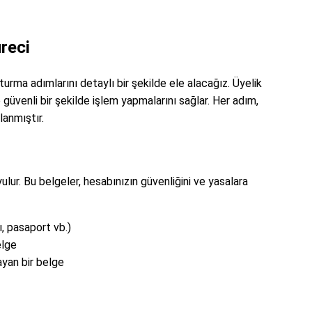
reci
urma adımlarını detaylı bir şekilde ele alacağız. Üyelik
e güvenli bir şekilde işlem yapmalarını sağlar. Her adım,
lanmıştır.
ulur. Bu belgeler, hesabınızın güvenliğini ve yasalara
ı, pasaport vb.)
elge
ayan bir belge