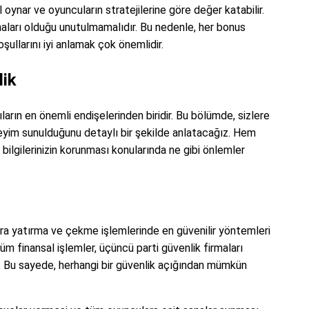
 oynar ve oyuncuların stratejilerine göre değer katabilir.
maları olduğu unutulmamalıdır. Bu nedenle, her bonus
şullarını iyi anlamak çok önemlidir.
lik
ların en önemli endişelerinden biridir. Bu bölümde, sizlere
eneyim sunulduğunu detaylı bir şekilde anlatacağız. Hem
l bilgilerinizin korunması konularında ne gibi önlemler
para yatırma ve çekme işlemlerinde en güvenilir yöntemleri
üm finansal işlemler, üçüncü parti güvenlik firmaları
r. Bu sayede, herhangi bir güvenlik açığından mümkün