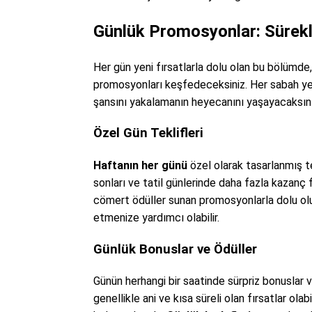
Günlük Promosyonlar: Sürek
Her gün yeni fırsatlarla dolu olan bu bölümde,
promosyonları keşfedeceksiniz. Her sabah yen
şansını yakalamanın heyecanını yaşayacaksın
Özel Gün Teklifleri
Haftanın her günü
özel olarak tasarlanmış tek
sonları ve tatil günlerinde daha fazla kazanç f
cömert ödüller sunan promosyonlarla dolu ol
etmenize yardımcı olabilir.
Günlük Bonuslar ve Ödüller
Günün herhangi bir saatinde sürpriz bonuslar v
genellikle ani ve kısa süreli olan fırsatlar olab