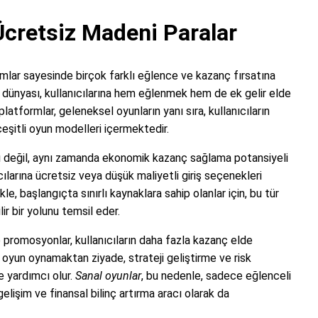
Ücretsiz Madeni Paralar
lar sayesinde birçok farklı eğlence ve kazanç fırsatına
 dünyası, kullanıcılarına hem eğlenmek hem de ek gelir elde
latformlar, geleneksel oyunların yanı sıra, kullanıcıların
çeşitli oyun modelleri içermektedir.
 değil, aynı zamanda ekonomik kazanç sağlama potansiyeli
ıcılarına ücretsiz veya düşük maliyetli giriş seçenekleri
kle, başlangıçta sınırlı kaynaklara sahip olanlar için, bu tür
ir bir yolunu temsil eder.
e promosyonlar, kullanıcıların daha fazla kazanç elde
an oyun oynamaktan ziyade, strateji geliştirme ve risk
e yardımcı olur.
Sanal oyunlar
, bu nedenle, sadece eğlenceli
gelişim ve finansal bilinç artırma aracı olarak da