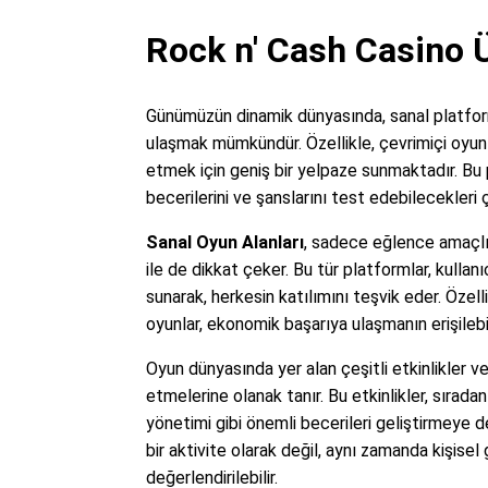
Rock n' Cash Casino 
Günümüzün dinamik dünyasında, sanal platform
ulaşmak mümkündür. Özellikle, çevrimiçi oyun
etmek için geniş bir yelpaze sunmaktadır. Bu p
becerilerini ve şanslarını test edebilecekleri 
Sanal Oyun Alanları
, sadece eğlence amaçlı
ile de dikkat çeker. Bu tür platformlar, kullan
sunarak, herkesin katılımını teşvik eder. Özelli
oyunlar, ekonomik başarıya ulaşmanın erişilebil
Oyun dünyasında yer alan çeşitli etkinlikler v
etmelerine olanak tanır. Bu etkinlikler, sırad
yönetimi gibi önemli becerileri geliştirmeye d
bir aktivite olarak değil, aynı zamanda kişisel 
değerlendirilebilir.