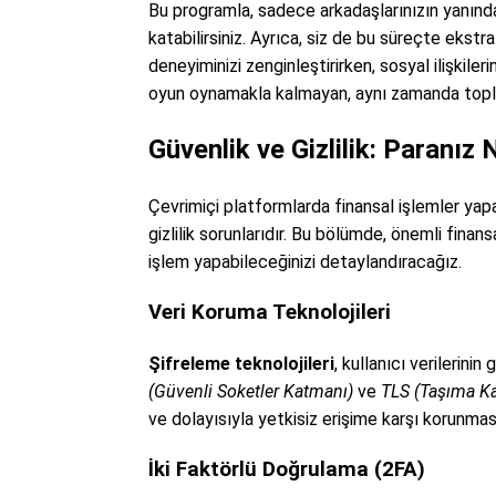
Bu programla, sadece arkadaşlarınızın yanınd
katabilirsiniz. Ayrıca, siz de bu süreçte ekst
deneyiminizi zenginleştirirken, sosyal ilişkile
oyun oynamakla kalmayan, aynı zamanda toplul
Güvenlik ve Gizlilik: Paranız
Çevrimiçi platformlarda finansal işlemler yapa
gizlilik sorunlarıdır. Bu bölümde, önemli finansa
işlem yapabileceğinizi detaylandıracağız.
Veri Koruma Teknolojileri
Şifreleme teknolojileri
, kullanıcı verilerini
(Güvenli Soketler Katmanı)
ve
TLS (Taşıma Ka
ve dolayısıyla yetkisiz erişime karşı korunması
İki Faktörlü Doğrulama (2FA)