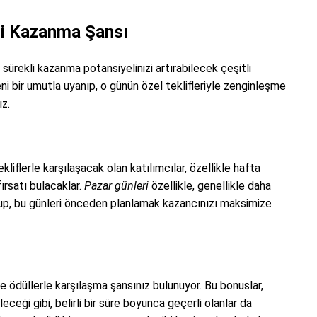
li Kazanma Şansı
 sürekli kazanma potansiyelinizi artırabilecek çeşitli
i bir umutla uyanıp, o günün özel teklifleriyle zenginleşme
ız.
liflerle karşılaşacak olan katılımcılar, özellikle hafta
ırsatı bulacaklar.
Pazar günleri
özellikle, genellikle daha
up, bu günleri önceden planlamak kazancınızı maksimize
e ödüllerle karşılaşma şansınız bulunuyor. Bu bonuslar,
ileceği gibi, belirli bir süre boyunca geçerli olanlar da