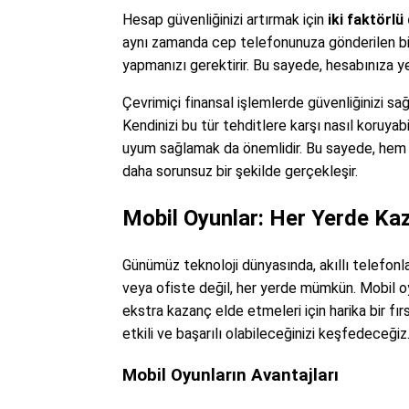
Hesap güvenliğinizi artırmak için
iki faktörl
aynı zamanda cep telefonunuza gönderilen bir 
yapmanızı gerektirir. Bu sayede, hesabınıza yet
Çevrimiçi finansal işlemlerde güvenliğinizi sağ
Kendinizi bu tür tehditlere karşı nasıl koruy
uyum sağlamak da önemlidir. Bu sayede, hem fin
daha sorunsuz bir şekilde gerçekleşir.
Mobil Oyunlar: Her Yerde K
Günümüz teknoloji dünyasında, akıllı telefon
veya ofiste değil, her yerde mümkün. Mobil oy
ekstra kazanç elde etmeleri için harika bir f
etkili ve başarılı olabileceğinizi keşfedeceğiz
Mobil Oyunların Avantajları