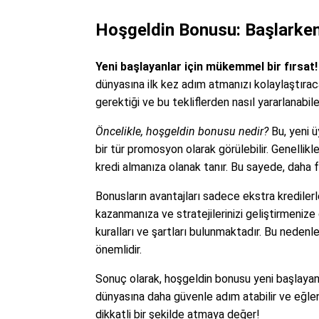
Hoşgeldin Bonusu: Başlarken
Yeni başlayanlar için mükemmel bir fırsat!
dünyasına ilk kez adım atmanızı kolaylaştıraca
gerektiği ve bu tekliflerden nasıl yararlanabil
Öncelikle, hoşgeldin bonusu nedir?
Bu, yeni ü
bir tür promosyon olarak görülebilir. Genellikl
kredi almanıza olanak tanır. Bu sayede, daha 
Bonusların avantajları sadece ekstra kredilerl
kazanmanıza ve stratejilerinizi geliştirmenize
kuralları ve şartları bulunmaktadır. Bu neden
önemlidir.
Sonuç olarak, hoşgeldin bonusu yeni başlayanlar
dünyasına daha güvenle adım atabilir ve eğlenc
dikkatli bir şekilde atmaya değer!