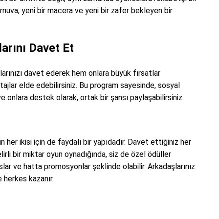
nuva, yeni bir macera ve yeni bir zafer bekleyen bir
arını Davet Et
larınızı davet ederek hem onlara büyük fırsatlar
ntajlar elde edebilirsiniz. Bu program sayesinde, sosyal
 onlara destek olarak, ortak bir şansı paylaşabilirsiniz.
her ikisi için de faydalı bir yapıdadır. Davet ettiğiniz her
irli bir miktar oyun oynadığında, siz de özel ödüller
nuslar ve hatta promosyonlar şeklinde olabilir. Arkadaşlarınız
e herkes kazanır.