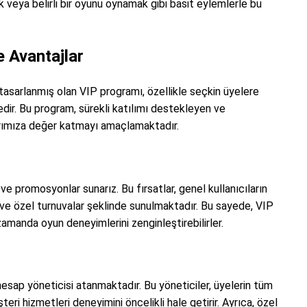
eya belirli bir oyunu oynamak gibi basit eylemlerle bu
e Avantajlar
 tasarlanmış olan VIP programı, özellikle seçkin üyelere
edir. Bu program, sürekli katılımı destekleyen ve
arımıza değer katmayı amaçlamaktadır.
 ve promosyonlar sunarız. Bu fırsatlar, genel kullanıcıların
 ve özel turnuvalar şeklinde sunulmaktadır. Bu sayede, VIP
amanda oyun deneyimlerini zenginleştirebilirler.
hesap yöneticisi atanmaktadır. Bu yöneticiler, üyelerin tüm
teri hizmetleri deneyimini öncelikli hale getirir. Ayrıca, özel