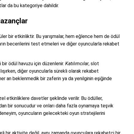
tlar da bu kategoriye dahildir.
Kazançlar
üler bir etkinliktir. Bu yarışmalar, hem eğlence hem de ödül
arın becerilerini test etmeleri ve diğer oyuncularla rekabet
li bir ödül havuzu için düzenlenir.
Katılımcılar
, slot
şırken, diğer oyuncularla sürekli olarak rekabet
 her an beklenmedik bir zaferin ya da yenilginin eşiğinde
el etkinliklere davetler şeklinde verilir. Bu ödüller,
udan bir sonucudur ve onları daha fazla oynamaya teşvik
 deneyim, oyuncuların gelecekteki oyun stratejilerini
li bir aktivite değil, aynı zamanda oyunculara rekabetçi bir