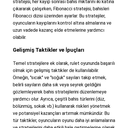
stratejisi, her kayıp sonrası bahis miktarını iki katına
çıkararak çalışırken, Fibonacci stratejisi, bahisleri
Fibonacci dizisi üzerinden ayarlar. Bu stratejiler,
oyuncuların kayıplarını kontrol altına almalarına ve
uzun vadede kazanç elde etmelerine yardımcı
olabilir.
Gelişmiş Taktikler ve İpuçları
Temel stratejilere ek olarak, rulet oyununda başarılı
olmak için gelişmiş taktikler de kullanılabilir.
Örneğin, "sıcak" ve "soğuk" sayıları takip etmek,
belirli sayıların daha sık veya seyrek geldiğini
gözlemleyerek bahis stratejilerini düzenlemeye
yardımcı olur. Ayrıca, çeşitli bahis türlerini (düz,
bölünmüş, sokak vb.) kullanarak riskleri yönetmek
ve potansiyel kazançları artırmak mümkündür. Bu
tür taktikler, oyuncuların oyunu daha iyi anlamalarına
ve stratejilerini daha etkili hale getirmelerine olanak