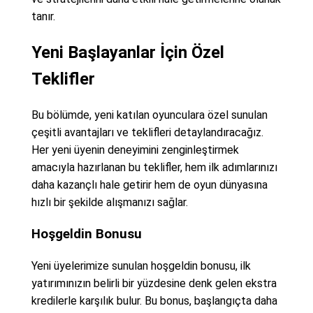
tanır.
Yeni Başlayanlar İçin Özel
Teklifler
Bu bölümde, yeni katılan oyunculara özel sunulan
çeşitli avantajları ve teklifleri detaylandıracağız.
Her yeni üyenin deneyimini zenginleştirmek
amacıyla hazırlanan bu teklifler, hem ilk adımlarınızı
daha kazançlı hale getirir hem de oyun dünyasına
hızlı bir şekilde alışmanızı sağlar.
Hoşgeldin Bonusu
Yeni üyelerimize sunulan hoşgeldin bonusu, ilk
yatırımınızın belirli bir yüzdesine denk gelen ekstra
kredilerle karşılık bulur. Bu bonus, başlangıçta daha