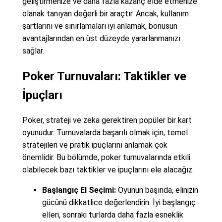
geliştirmenize ve daha fazla kazanç elde etmenize
olanak tanıyan değerli bir araçtır. Ancak, kullanım
şartlarını ve sınırlamaları iyi anlamak, bonusun
avantajlarından en üst düzeyde yararlanmanızı
sağlar.
Poker Turnuvaları: Taktikler ve
İpuçları
Poker, strateji ve zeka gerektiren popüler bir kart
oyunudur. Turnuvalarda başarılı olmak için, temel
stratejileri ve pratik ipuçlarını anlamak çok
önemlidir. Bu bölümde, poker turnuvalarında etkili
olabilecek bazı taktikler ve ipuçlarını ele alacağız.
Başlangıç El Seçimi:
Oyunun başında, elinizin
gücünü dikkatlice değerlendirin. İyi başlangıç
elleri, sonraki turlarda daha fazla esneklik