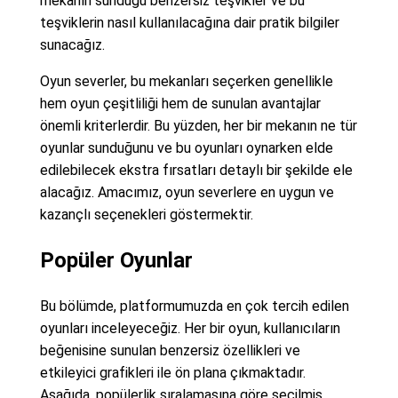
mekanın sunduğu benzersiz teşvikler ve bu
teşviklerin nasıl kullanılacağına dair pratik bilgiler
sunacağız.
Oyun severler, bu mekanları seçerken genellikle
hem oyun çeşitliliği hem de sunulan avantajlar
önemli kriterlerdir. Bu yüzden, her bir mekanın ne tür
oyunlar sunduğunu ve bu oyunları oynarken elde
edilebilecek ekstra fırsatları detaylı bir şekilde ele
alacağız. Amacımız, oyun severlere en uygun ve
kazançlı seçenekleri göstermektir.
Popüler Oyunlar
Bu bölümde, platformumuzda en çok tercih edilen
oyunları inceleyeceğiz. Her bir oyun, kullanıcıların
beğenisine sunulan benzersiz özellikleri ve
etkileyici grafikleri ile ön plana çıkmaktadır.
Aşağıda, popülerlik sıralamasına göre seçilmiş