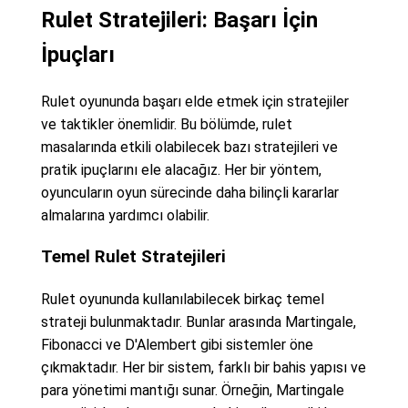
Rulet Stratejileri: Başarı İçin
İpuçları
Rulet oyununda başarı elde etmek için stratejiler
ve taktikler önemlidir. Bu bölümde, rulet
masalarında etkili olabilecek bazı stratejileri ve
pratik ipuçlarını ele alacağız. Her bir yöntem,
oyuncuların oyun sürecinde daha bilinçli kararlar
almalarına yardımcı olabilir.
Temel Rulet Stratejileri
Rulet oyununda kullanılabilecek birkaç temel
strateji bulunmaktadır. Bunlar arasında Martingale,
Fibonacci ve D'Alembert gibi sistemler öne
çıkmaktadır. Her bir sistem, farklı bir bahis yapısı ve
para yönetimi mantığı sunar. Örneğin, Martingale