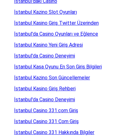
İstanbul'daki Casino
İstanbul Kazino Slot Oyunları
İstanbul Kasino Giriş Twitter Üzerinden
İstanbul'da Casino Oyunları ve Eğlence
İstanbul Kasino Yeni Giriş Adresi
İstanbul'da Casino Deneyimi
İstanbul Kasa Oyunu En Son Giriş Bilgileri
İstanbul Kazino Son Güncellemeler
İstanbul Kasino Giriş Rehberi
İstanbul'da Casino Deneyimi
İstanbul Casino 331.com Giriş
İstanbul Casino 331 Com Giriş
İstanbul Casino 331 Hakkında Bilgiler