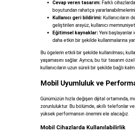
Cevap veren tasarım:
Farklı cihazlarda
boyutundan rahatça yararlanabilmelerini
Kullanıcı geri bildirimi:
Kullanıcıların de
geliştirilen arayüz, kullanıcı memnuniyetin
Eğitimsel kaynaklar:
Yeni başlayanlar i
daha etkin bir şekilde kullanmalarına yar
Bu ögelerin etkili bir şekilde kullanılması, kul
yaşamasını sağlar. Ayrıca, bu tür tasarım özel
kullanıcıların uzun süreli bir şekilde bağlı kalm
Mobil Uyumluluk ve Perform
Günümüzün hızla değişen dijital ortamında, mo
zorunluluktur. Bu bölümde, akıllı telefonlar ve 
yüksek performansın önemini ele alacağız.
Mobil Cihazlarda Kullanılabilirlik