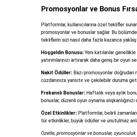
Promosyonlar ve Bonus Fırsa
Platformlar, kullanıcılarına özel teklifler sun
promosyonlar ve bonuslar sağlar. Bu bölümde, 
tekliflerin sizi nasıl daha fazla kazanca yakla
Hoşgeldin Bonusu:
Yeni katılanlar genellikle
yatırımlarınızı artırarak daha geniş bir oyun 
Nakit Ödüller:
Bazı promosyonlar doğrudan nak
cüzdanınıza yansıtır ve çekilebilir duruma getir
Frekanslı Bonuslar:
Haftalık veya aylık bonus
bonuslar, düzenli oyun oynama alışkanlığınızı
Özel Etkinlikler:
Platformlar, belirli zamanla
tür etkinlikler, büyük ödüller ve unutulmaz anla
Özetle, promosyonlar ve bonuslar, oyunculuk 