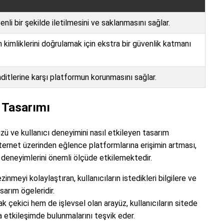
enli bir şekilde iletilmesini ve saklanmasını sağlar.
ın kimliklerini doğrulamak için ekstra bir güvenlik katmanı
ditlerine karşı platformun korunmasını sağlar.
 Tasarımı
ü ve kullanıcı deneyimini nasıl etkileyen tasarım
İnternet üzerinden eğlence platformlarına erişimin artması,
ve deneyimlerini önemli ölçüde etkilemektedir.
zinmeyi kolaylaştıran, kullanıcıların istedikleri bilgilere ve
sarım ögeleridir.
 çekici hem de işlevsel olan arayüz, kullanıcıların sitede
a etkileşimde bulunmalarını teşvik eder.