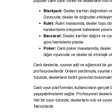
popüler canlı oyun türleri ve dealerların rolü ha
Blackjack:
Dealer, kartları dağıtırken 
Oyuncular, dealer ile doğrudan etkileşime 
Rulet:
Rulet masasında, dealer topu dön
hareketlerini izleyerek bahislerini yöneteb
Baccarat:
Dealer, kartları dağıtır ve oy
göre hamlelerini planlar.
Poker:
Canlı poker masalarında, dealer k
diğer oyuncular ve dealer ile stratejik o
Canlı dealerlar, oyunun adil ve eğlenceli bir ş
profesyonellerdir. Onların yardımıyla, oyunlar
türünde, dealerların belirli görevleri bulunma
Canlı oyun platformları, kullanıcıların gerçek
yaşayabilmelerini sağlar. Profesyonel dealerla
Her bir oyun türünde, dealerların rolü ve oyunc
faktörlerdir.