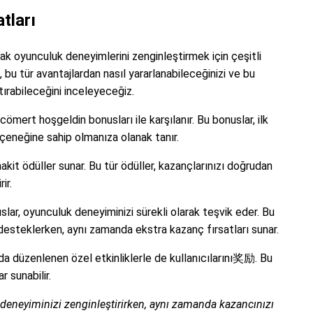
tları
arak oyunculuk deneyimlerini zenginleştirmek için çeşitli
bu tür avantajlardan nasıl yararlanabileceğinizi ve bu
ştırabileceğini inceleyeceğiz.
 cömert hoşgeldin bonusları ile karşılanır. Bu bonuslar, ilk
seçeneğine sahip olmanıza olanak tanır.
it ödüller sunar. Bu tür ödüller, kazançlarınızı doğrudan
ir.
lar, oyunculuk deneyiminizi sürekli olarak teşvik eder. Bu
 desteklerken, aynı zamanda ekstra kazanç fırsatları sunar.
rda düzenlenen özel etkinliklerle de kullanıcılarını奖励. Bu
r sunabilir.
deneyiminizi zenginleştirirken, aynı zamanda kazancınızı