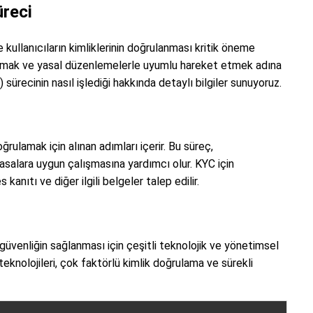
üreci
kullanıcıların kimliklerinin doğrulanması kritik öneme
rtırmak ve yasal düzenlemelerle uyumlu hareket etmek adına
ürecinin nasıl işlediği hakkında detaylı bilgiler sunuyoruz.
oğrulamak için alınan adımları içerir. Bu süreç,
asalara uygun çalışmasına yardımcı olur. KYC için
 kanıtı ve diğer ilgili belgeler talep edilir.
 güvenliğin sağlanması için çeşitli teknolojik ve yönetimsel
teknolojileri, çok faktörlü kimlik doğrulama ve sürekli