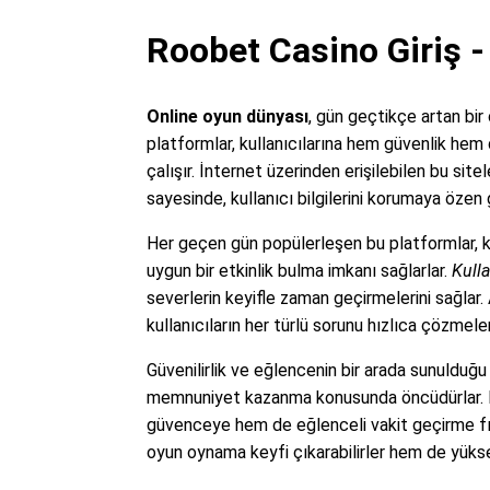
Roobet Casino Giriş -
Online oyun dünyası
, gün geçtikçe artan bir 
platformlar, kullanıcılarına hem güvenlik he
çalışır. İnternet üzerinden erişilebilen bu sit
sayesinde, kullanıcı bilgilerini korumaya özen 
Her geçen gün popülerleşen bu platformlar, ku
uygun bir etkinlik bulma imkanı sağlarlar.
Kulla
severlerin keyifle zaman geçirmelerini sağlar. 
kullanıcıların her türlü sorunu hızlıca çözmeler
Güvenilirlik ve eğlencenin bir arada sunulduğu
memnuniyet kazanma konusunda öncüdürlar. Kul
güvenceye hem de eğlenceli vakit geçirme fır
oyun oynama keyfi çıkarabilirler hem de yükse