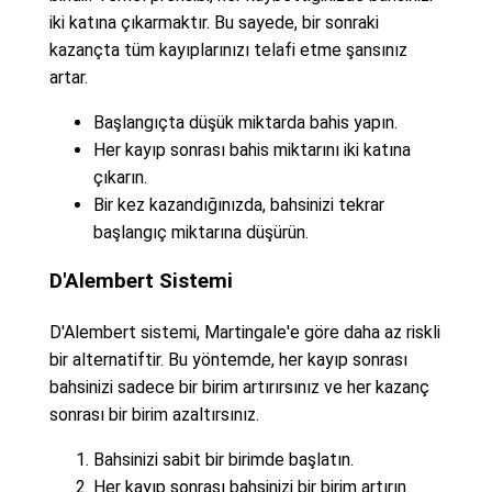
iki katına çıkarmaktır. Bu sayede, bir sonraki
kazançta tüm kayıplarınızı telafi etme şansınız
artar.
Başlangıçta düşük miktarda bahis yapın.
Her kayıp sonrası bahis miktarını iki katına
çıkarın.
Bir kez kazandığınızda, bahsinizi tekrar
başlangıç miktarına düşürün.
D'Alembert Sistemi
D'Alembert sistemi, Martingale'e göre daha az riskli
bir alternatiftir. Bu yöntemde, her kayıp sonrası
bahsinizi sadece bir birim artırırsınız ve her kazanç
sonrası bir birim azaltırsınız.
Bahsinizi sabit bir birimde başlatın.
Her kayıp sonrası bahsinizi bir birim artırın.