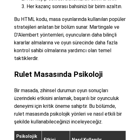
Her kazanç sonrası bahsinizi bir birim azaltın.
Bu HTML kodu, masa oyunlarında kullanılan popüler
stratejileri anlatan bir bölüm sunar. Martingale ve
D'Alembert yöntemleri, oyuncuların daha bilinçli
kararlar almalarına ve oyun sürecinde daha fazla
kontrol sahibi olmalarına yardımcı olan temel
taktiklerdir.
Rulet Masasında Psikoloji
Bir masada, zihinsel durumun oyun sonuçları
üzerindeki etkisini anlamak, başarılı bir oyunculuk
deneyimi için kritik öneme sahiptir. Bu bölümde,
rulet masasında psikolojik yönleri ve nasıl etkili bir
şekilde kullanabileceğinizi inceleyeceğiz.
Psikolojik
Etkisi
Nasıl Kullanılır