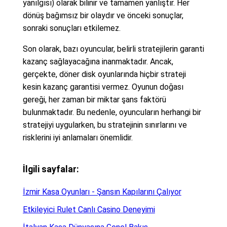
yanılgısı) olarak bilinir ve tamamen yanlıştır. Her
dönüş bağımsız bir olaydır ve önceki sonuçlar,
sonraki sonuçları etkilemez.
Son olarak, bazı oyuncular, belirli stratejilerin garanti
kazanç sağlayacağına inanmaktadır. Ancak,
gerçekte, döner disk oyunlarında hiçbir strateji
kesin kazanç garantisi vermez. Oyunun doğası
gereği, her zaman bir miktar şans faktörü
bulunmaktadır. Bu nedenle, oyuncuların herhangi bir
stratejiyi uygularken, bu stratejinin sınırlarını ve
risklerini iyi anlamaları önemlidir.
İlgili sayfalar:
İzmir Kasa Oyunları - Şansın Kapılarını Çalıyor
Etkileyici Rulet Canlı Casino Deneyimi