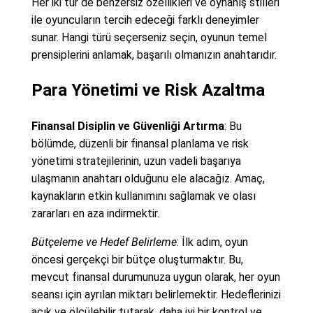
Her iki tür de benzersiz özellikleri ve oynanış stilleri
ile oyuncuların tercih edeceği farklı deneyimler
sunar. Hangi türü seçerseniz seçin, oyunun temel
prensiplerini anlamak, başarılı olmanızın anahtarıdır.
Para Yönetimi ve Risk Azaltma
Finansal Disiplin ve Güvenliği Artırma
: Bu
bölümde, düzenli bir finansal planlama ve risk
yönetimi stratejilerinin, uzun vadeli başarıya
ulaşmanın anahtarı olduğunu ele alacağız. Amaç,
kaynakların etkin kullanımını sağlamak ve olası
zararları en aza indirmektir.
Bütçeleme ve Hedef Belirleme
: İlk adım, oyun
öncesi gerçekçi bir bütçe oluşturmaktır. Bu,
mevcut finansal durumunuza uygun olarak, her oyun
seansı için ayrılan miktarı belirlemektir. Hedeflerinizi
açık ve ölçülebilir tutarak, daha iyi bir kontrol ve