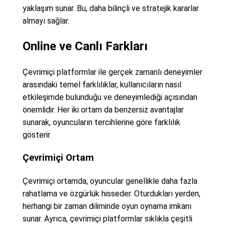
yaklaşım sunar. Bu, daha bilinçli ve stratejik kararlar
almayı sağlar.
Online ve Canlı Farkları
Çevrimiçi platformlar ile gerçek zamanlı deneyimler
arasındaki temel farklılıklar, kullanıcıların nasıl
etkileşimde bulunduğu ve deneyimlediği açısından
önemlidir. Her iki ortam da benzersiz avantajlar
sunarak, oyuncuların tercihlerine göre farklılık
gösterir.
Çevrimiçi Ortam
Çevrimiçi ortamda, oyuncular genellikle daha fazla
rahatlama ve özgürlük hisseder. Oturdukları yerden,
herhangi bir zaman diliminde oyun oynama imkanı
sunar. Ayrıca, çevrimiçi platformlar sıklıkla çeşitli