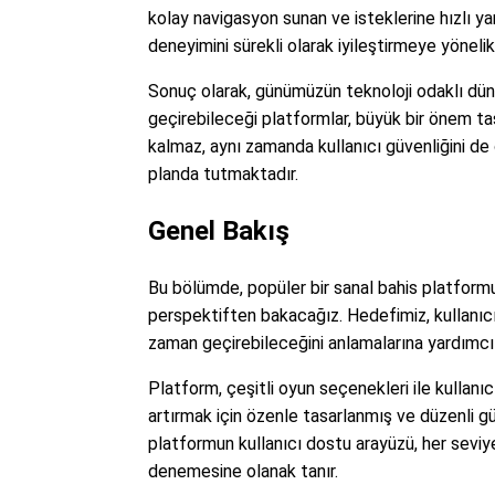
kolay navigasyon sunan ve isteklerine hızlı yan
deneyimini sürekli olarak iyileştirmeye yöneli
Sonuç olarak, günümüzün teknoloji odaklı dünya
geçirebileceği platformlar, büyük bir önem t
kalmaz, aynı zamanda kullanıcı güvenliğini de ö
planda tutmaktadır.
Genel Bakış
Bu bölümde, popüler bir sanal bahis platformu
perspektiften bakacağız. Hedefimiz, kullanıcıla
zaman geçirebileceğini anlamalarına yardımcı
Platform, çeşitli oyun seçenekleri ile kullanıc
artırmak için özenle tasarlanmış ve düzenli gü
platformun kullanıcı dostu arayüzü, her seviy
denemesine olanak tanır.