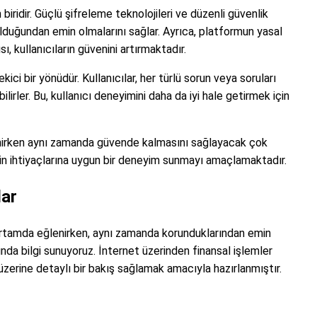
biridir. Güçlü şifreleme teknolojileri ve düzenli güvenlik
e olduğundan emin olmalarını sağlar. Ayrıca, platformun yasal
sı, kullanıcıların güvenini artırmaktadır.
ci bir yönüdür. Kullanıcılar, her türlü sorun veya soruları
irler. Bu, kullanıcı deneyimini daha da iyi hale getirmek için
lenirken aynı zamanda güvende kalmasını sağlayacak çok
in ihtiyaçlarına uygun bir deneyim sunmayı amaçlamaktadır.
lar
r ortamda eğlenirken, aynı zamanda korunduklarından emin
nda bilgi sunuyoruz. İnternet üzerinden finansal işlemler
zerine detaylı bir bakış sağlamak amacıyla hazırlanmıştır.