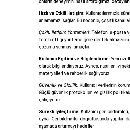
onların deneyimini nasıl artırdığımızı detaylan
Hızlı ve Etkili İletişim:
Kullanıcılarımızla sürek
anlamamızı sağlar. Bu nedenle, çeşitli kanallar
Çoklu İletişim Yöntemleri:
Telefon, e-posta ve c
tercih ettiği yönteme göre destek almalarını 
çözümü sunmayı amaçlar.
Kullanıcı Eğitimi ve Bilgilendirme:
Yeni özell
olarak bilgilendiriyoruz. Ayrıca, nasıl en iyi
materyalleri ve rehberlik sağlıyoruz.
Güvenlik ve Gizlilik:
Kullanıcı verilerinin koru
Güçlü güvenlik protokolleri ve gizlilik politikalar
çalışıyoruz.
Sürekli İyileştirme:
Kullanıcı geri bildirimleri,
oynar. Geribildirimler doğrultusunda yapılan değ
aşamada artırmayı hedefler.