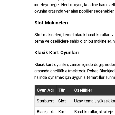
inceleyeceğiz. Her bir oyun, kendine has özell
oyunlar arasında yer alan popüler seçenekler.
Slot Makineleri
Slot makineleri, temel olarak basit kuralları ve
tema ve özelliklere sahip olan bu makineler,
Klasik Kart Oyunları
Klasik kart oyunları, zaman içinde değişmeden k
arasında öncülük etmektedir. Poker, Blackjac
halinde oynamak için uygun alternatifler sunm
Oyun Adı
Tür
Özellikler
Starburst
Slot
Uzay temalı, yüksek ka
Blackjack
Kart
Basit kurallar, strateji