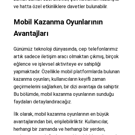
ve hatta özel etkinliklere davetler bulunabilir.
Mobil Kazanma Oyunlarının
Avantajları
Günümüz teknoloji dünyasında, cep telefonlarımız
artık sadece iletişim aracı olmaktan çıkmış, birçok
eğlence ve işlevsel aktiviteye ev sahipliği
yapmaktadır. Özellikle mobil platformlarda bulunan
kazanma oyunları, kullanıcıların keyifli zaman
geçirmelerini sağlarken, bir dizi avantaja da sahiptir.
Bu bölümde, mobil kazanma oyunlarının sunduğu
faydaları detaylandıracağız.
İlk olarak, mobil kazanma oyunlarının en büyük
avantajlarından biri, erişilebilirliktir. Kullanıcılar,
herhangi bir zamanda ve herhangi bir yerden,