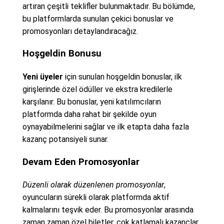
artıran çeşitli teklifler bulunmaktadır. Bu bölümde,
bu platformlarda sunulan çekici bonuslar ve
promosyonları detaylandıracağız.
Hoşgeldin Bonusu
Yeni üyeler
için sunulan hoşgeldin bonuslar, ilk
girişlerinde özel ödüller ve ekstra kredilerle
karşılanır. Bu bonuslar, yeni katılımcıların
platformda daha rahat bir şekilde oyun
oynayabilmelerini sağlar ve ilk etapta daha fazla
kazanç potansiyeli sunar.
Devam Eden Promosyonlar
Düzenli olarak düzenlenen promosyonlar
,
oyuncuların sürekli olarak platformda aktif
kalmalarını teşvik eder. Bu promosyonlar arasında
zaman zaman özel biletler, çok katlamalı kazançlar