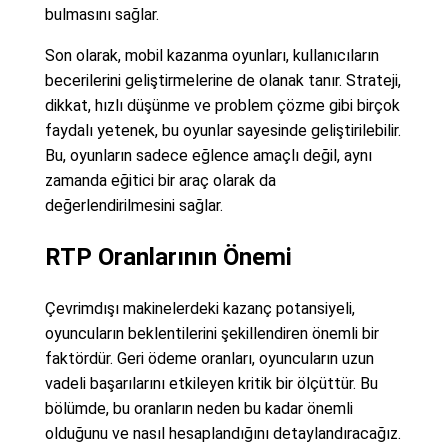
bulmasını sağlar.
Son olarak, mobil kazanma oyunları, kullanıcıların
becerilerini geliştirmelerine de olanak tanır. Strateji,
dikkat, hızlı düşünme ve problem çözme gibi birçok
faydalı yetenek, bu oyunlar sayesinde geliştirilebilir.
Bu, oyunların sadece eğlence amaçlı değil, aynı
zamanda eğitici bir araç olarak da
değerlendirilmesini sağlar.
RTP Oranlarının Önemi
Çevrimdışı makinelerdeki kazanç potansiyeli,
oyuncuların beklentilerini şekillendiren önemli bir
faktördür. Geri ödeme oranları, oyuncuların uzun
vadeli başarılarını etkileyen kritik bir ölçüttür. Bu
bölümde, bu oranların neden bu kadar önemli
olduğunu ve nasıl hesaplandığını detaylandıracağız.