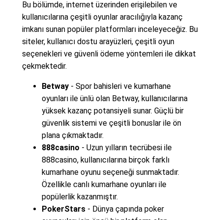
Bu bölümde, internet üzerinden erişilebilen ve
kullanıcılarına çeşitli oyunlar aracılığıyla kazanç
imkanı sunan popüler platformları inceleyeceğiz. Bu
siteler, kullanıcı dostu arayüzleri, çeşitli oyun
seçenekleri ve güvenli ödeme yöntemleri ile dikkat
çekmektedir.
Betway
- Spor bahisleri ve kumarhane
oyunları ile ünlü olan Betway, kullanıcılarına
yüksek kazanç potansiyeli sunar. Güçlü bir
güvenlik sistemi ve çeşitli bonuslar ile ön
plana çıkmaktadır.
888casino
- Uzun yılların tecrübesi ile
888casino, kullanıcılarına birçok farklı
kumarhane oyunu seçeneği sunmaktadır.
Özellikle canlı kumarhane oyunları ile
popülerlik kazanmıştır.
PokerStars
- Dünya çapında poker