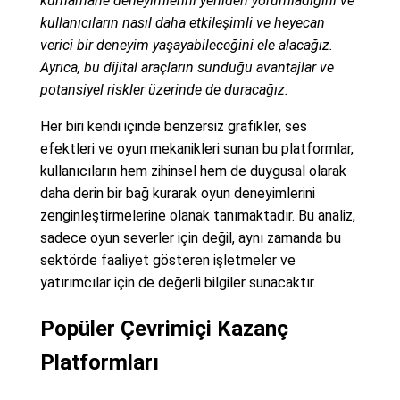
kumarhane deneyimlerini yeniden yorumladığını ve
kullanıcıların nasıl daha etkileşimli ve heyecan
verici bir deneyim yaşayabileceğini ele alacağız.
Ayrıca, bu dijital araçların sunduğu avantajlar ve
potansiyel riskler üzerinde de duracağız.
Her biri kendi içinde benzersiz grafikler, ses
efektleri ve oyun mekanikleri sunan bu platformlar,
kullanıcıların hem zihinsel hem de duygusal olarak
daha derin bir bağ kurarak oyun deneyimlerini
zenginleştirmelerine olanak tanımaktadır. Bu analiz,
sadece oyun severler için değil, aynı zamanda bu
sektörde faaliyet gösteren işletmeler ve
yatırımcılar için de değerli bilgiler sunacaktır.
Popüler Çevrimiçi Kazanç
Platformları