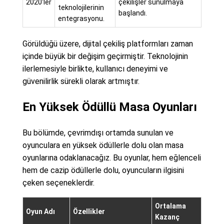
2020'ler
çekilişler sunulmaya
teknolojilerinin
başlandı.
entegrasyonu.
Görüldüğü üzere, dijital çekiliş platformları zaman
içinde büyük bir değişim geçirmiştir. Teknolojinin
ilerlemesiyle birlikte, kullanıcı deneyimi ve
güvenilirlik sürekli olarak artmıştır.
En Yüksek Ödüllü Masa Oyunları
Bu bölümde, çevrimdışı ortamda sunulan ve
oyunculara en yüksek ödüllerle dolu olan masa
oyunlarına odaklanacağız. Bu oyunlar, hem eğlenceli
hem de cazip ödüllerle dolu, oyuncuların ilgisini
çeken seçeneklerdir.
Ortalama
Oyun Adı
Özellikler
Kazanç