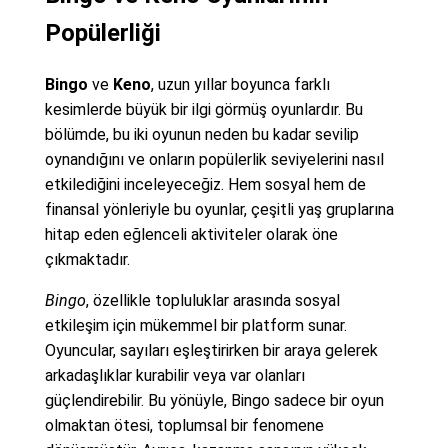
Popülerliği
Bingo
ve
Keno
, uzun yıllar boyunca farklı
kesimlerde büyük bir ilgi görmüş oyunlardır. Bu
bölümde, bu iki oyunun neden bu kadar sevilip
oynandığını ve onların popülerlik seviyelerini nasıl
etkilediğini inceleyeceğiz. Hem sosyal hem de
finansal yönleriyle bu oyunlar, çeşitli yaş gruplarına
hitap eden eğlenceli aktiviteler olarak öne
çıkmaktadır.
Bingo
, özellikle topluluklar arasında sosyal
etkileşim için mükemmel bir platform sunar.
Oyuncular, sayıları eşleştirirken bir araya gelerek
arkadaşlıklar kurabilir veya var olanları
güçlendirebilir. Bu yönüyle, Bingo sadece bir oyun
olmaktan ötesi, toplumsal bir fenomene