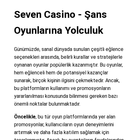
Seven Casino - Şans
Oyunlarına Yolculuk
Günümüzde, sanal dünyada sunulan çeşitli eğlence
seçenekleri arasında, belirli kurallar ve stratejilerle
oynanan oyunlar popülerlik kazanmıştır. Bu oyunlar,
hem eğlenceli hem de potansiyel kazançlar
sunarak, birçok kişinin ilgisini çekmektedir. Ancak,
bu platformların kullanımı ve promosyonların
yararlanılması konusunda bilinmesi gereken bazı
önemli noktalar bulunmaktadır.
Öncelikle
, bu tür oyun platformlarında yer alan
promosyonlar, kullanıcıların oyun deneyimlerini
artırmak ve daha fazla katılım sağlamak için