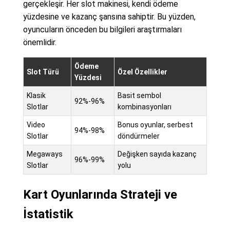
gerçekleşir. Her slot makinesi, kendi ödeme
yüzdesine ve kazanç şansına sahiptir. Bu yüzden,
oyuncuların önceden bu bilgileri araştırmaları
önemlidir.
Ödeme
Slot Türü
Özel Özellikler
Yüzdesi
Klasik
Basit sembol
92%-96%
Slotlar
kombinasyonları
Video
Bonus oyunlar, serbest
94%-98%
Slotlar
döndürmeler
Megaways
Değişken sayıda kazanç
96%-99%
Slotlar
yolu
Kart Oyunlarında Strateji ve
İstatistik