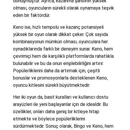
dönüşmüştür. Ayrıca, kazanma şansının yüksek
olması, oyuncuların sürekli olarak oynamaya teşvik
eden bir faktördür.
Keno
ise, hızlı tempolu ve kazanç potansiyeli
yüksek bir oyun olarak dikkat çeker. Çok sayıda
kombinasyonun mümkün olması, oyunculara her
oynadıklarında farklı bir deneyim sunar. Keno, hem
çevrimiçi hem de karşılıklı platformlarda rahatlıkla
bulunabilir ve bu da onun erişilebilirliğini artırır.
Popülerliklerini daha da artırmak için, çeşitli
bonuslar ve promosyonlarla desteklenen Keno,
oyuncu kitlesini sürekli büyütmektedir.
Her iki oyun da, basit kuralları ve kullanıcı dostu
arayüzleri ile yeni başlayanlar için de idealdir. Bu
özellikler, onları daha geniş bir kitleye hitap
etmekte ve böylece popülerliklerini
sürdürmektedir. Sonuç olarak, Bingo ve Keno, hem