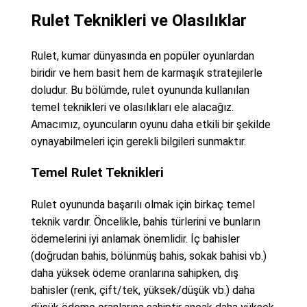
Rulet Teknikleri ve Olasılıklar
Rulet, kumar dünyasında en popüler oyunlardan
biridir ve hem basit hem de karmaşık stratejilerle
doludur. Bu bölümde, rulet oyununda kullanılan
temel teknikleri ve olasılıkları ele alacağız.
Amacımız, oyuncuların oyunu daha etkili bir şekilde
oynayabilmeleri için gerekli bilgileri sunmaktır.
Temel Rulet Teknikleri
Rulet oyununda başarılı olmak için birkaç temel
teknik vardır. Öncelikle, bahis türlerini ve bunların
ödemelerini iyi anlamak önemlidir. İç bahisler
(doğrudan bahis, bölünmüş bahis, sokak bahisi vb.)
daha yüksek ödeme oranlarına sahipken, dış
bahisler (renk, çift/tek, yüksek/düşük vb.) daha