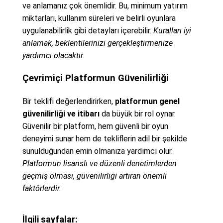
ve anlamanız çok önemlidir. Bu, minimum yatırım
miktarları, kullanım süreleri ve belirli oyunlara
uygulanabilirlik gibi detayları içerebilir.
Kuralları iyi
anlamak, beklentilerinizi gerçekleştirmenize
yardımcı olacaktır.
Çevrimiçi Platformun Güvenilirliği
Bir teklifi değerlendirirken,
platformun genel
güvenilirliği ve itibarı
da büyük bir rol oynar.
Güvenilir bir platform, hem güvenli bir oyun
deneyimi sunar hem de tekliflerin adil bir şekilde
sunulduğundan emin olmanıza yardımcı olur.
Platformun lisanslı ve düzenli denetimlerden
geçmiş olması, güvenilirliği artıran önemli
faktörlerdir.
İlgili sayfalar: