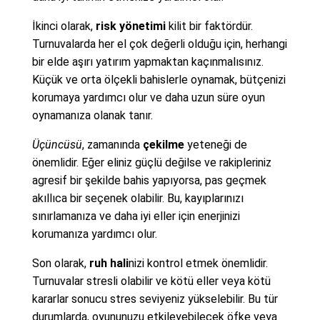
İkinci olarak,
risk yönetimi
kilit bir faktördür.
Turnuvalarda her el çok değerli olduğu için, herhangi
bir elde aşırı yatırım yapmaktan kaçınmalısınız.
Küçük ve orta ölçekli bahislerle oynamak, bütçenizi
korumaya yardımcı olur ve daha uzun süre oyun
oynamanıza olanak tanır.
Üçüncüsü
, zamanında
çekilme
yeteneği de
önemlidir. Eğer eliniz güçlü değilse ve rakipleriniz
agresif bir şekilde bahis yapıyorsa, pas geçmek
akıllıca bir seçenek olabilir. Bu, kayıplarınızı
sınırlamanıza ve daha iyi eller için enerjinizi
korumanıza yardımcı olur.
Son olarak,
ruh hali
nizi kontrol etmek önemlidir.
Turnuvalar stresli olabilir ve kötü eller veya kötü
kararlar sonucu stres seviyeniz yükselebilir. Bu tür
durumlarda, oyununuzu etkileyebilecek öfke veya