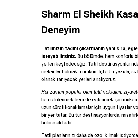
Sharm El Sheikh Kasa 
Deneyim
Tatilinizin tadını çıkarmanın yanı sıra, eğ
isteyebilirsiniz.
Bu bölümde, hem konforlu bi
yerleri keşfedeceğiz. Tatil destinasyonlarınd
mekanlar bulmak mümkün. İşte bu yazıda, sizle
olanak tanıyacak yerleri sıralıyoruz.
Her zaman popüler olan tatil noktaları, ziyaretç
hem dinlenmek hem de eğlenmek için mükemmel f
uzun süreli konaklamalar için uygun fiyatlar ve
bir yer tutar. Bu tür destinasyonlarda, misafir
bulunmaktadır.
Tatil planlarınızı daha da özel kılmak istiyors