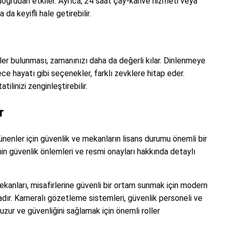
doğrudan etkiler. Ayrıca, 24 saat çay-kahve hizmeti veya
a da keyifli hale getirebilir.
teler bulunması, zamanınızı daha da değerli kılar. Dinlenmeye
gece hayatı gibi seçenekler, farklı zevklere hitap eder.
tilinizi zenginleştirebilir.
r
enler için güvenlik ve mekanların lisans durumu önemli bir
in güvenlik önlemleri ve resmi onayları hakkında detaylı
nları, misafirlerine güvenli bir ortam sunmak için modern
adır. Kameralı gözetleme sistemleri, güvenlik personeli ve
 huzur ve güvenliğini sağlamak için önemli roller