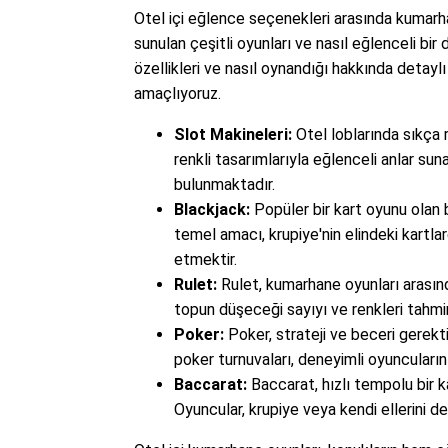
Otel içi eğlence seçenekleri arasında kumarh
sunulan çeşitli oyunları ve nasıl eğlenceli bi
özellikleri ve nasıl oynandığı hakkında detaylı 
amaçlıyoruz.
Slot Makineleri:
Otel loblarında sıkça r
renkli tasarımlarıyla eğlenceli anlar su
bulunmaktadır.
Blackjack:
Popüler bir kart oyunu olan 
temel amacı, krupiye'nin elindeki kartl
etmektir.
Rulet:
Rulet, kumarhane oyunları arasında
topun düşeceği sayıyı ve renkleri tahmi
Poker:
Poker, strateji ve beceri gerekt
poker turnuvaları, deneyimli oyuncuların 
Baccarat:
Baccarat, hızlı tempolu bir k
Oyuncular, krupiye veya kendi ellerini d