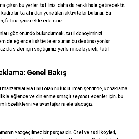
na çıkan bu yerler, tatilinizi daha da renkli hale getirecektir.
 kadrolar tarafından yönetilen aktiviteler bulunur. Bu
keşfetme şansı elde edersiniz.
anları göz önünde bulundurmak, tatil deneyiminizi
em de eğlenceli aktiviteler sunan bu destinasyonlar,
ıda sizler için seçtiğimiz yerleri inceleyerek, tatil
aklama: Genel Bakış
l manzaralarıyla ünlü olan nüfuslu liman şehrinde, konaklama
llikle eğlence ve dinlenme amaçlı seyahat edenler için, bu
i özelliklerini ve avantajlarını ele alacağız.
manın vazgeçilmez bir parçasıdır. Otel ve tatil köyleri,