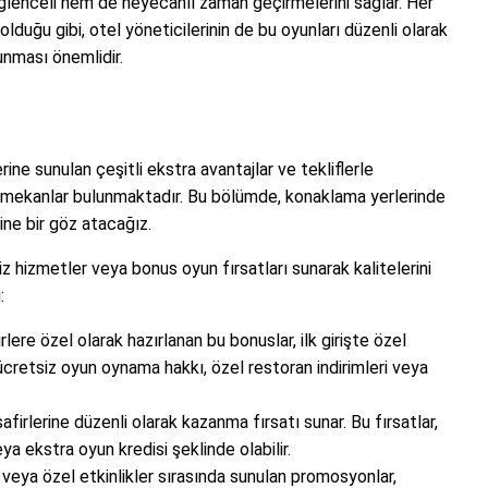
eğlenceli hem de heyecanlı zaman geçirmelerini sağlar. Her
 olduğu gibi, otel yöneticilerinin de bu oyunları düzenli olarak
nması önemlidir.
ine sunulan çeşitli ekstra avantajlar ve tekliflerle
mekanlar bulunmaktadır. Bu bölümde, konaklama yerlerinde
ine bir göz atacağız.
siz hizmetler veya bonus oyun fırsatları sunarak kalitelerini
:
lere özel olarak hazırlanan bu bonuslar, ilk girişte özel
 ücretsiz oyun oynama hakkı, özel restoran indirimleri veya
firlerine düzenli olarak kazanma fırsatı sunar. Bu fırsatlar,
eya ekstra oyun kredisi şeklinde olabilir.
i veya özel etkinlikler sırasında sunulan promosyonlar,