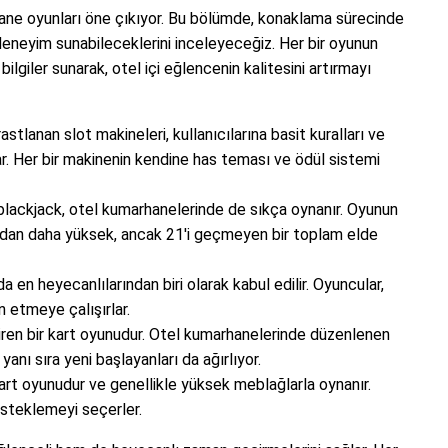
ane oyunları öne çıkıyor. Bu bölümde, konaklama sürecinde
r deneyim sunabileceklerini inceleyeceğiz. Her bir oyunun
bilgiler sunarak, otel içi eğlencenin kalitesini artırmayı
astlanan slot makineleri, kullanıcılarına basit kuralları ve
nar. Her bir makinenin kendine has teması ve ödül sistemi
blackjack, otel kumarhanelerinde de sıkça oynanır. Oyunun
ardan daha yüksek, ancak 21'i geçmeyen bir toplam elde
 en heyecanlılarından biri olarak kabul edilir. Oyuncular,
n etmeye çalışırlar.
iren bir kart oyunudur. Otel kumarhanelerinde düzenlenen
yanı sıra yeni başlayanları da ağırlıyor.
art oyunudur ve genellikle yüksek meblağlarla oynanır.
esteklemeyi seçerler.