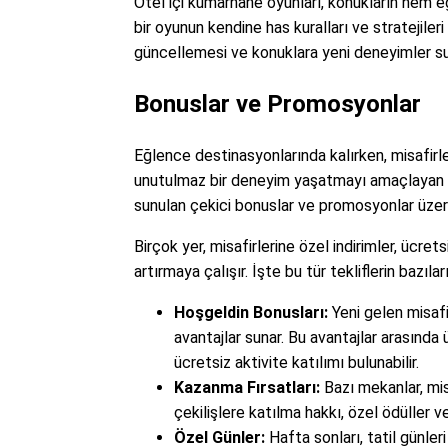
Otel içi kumarhane oyunları, konukların hem 
bir oyunun kendine has kuralları ve stratejileri
güncellemesi ve konuklara yeni deneyimler su
Bonuslar ve Promosyonlar
Eğlence destinasyonlarında kalırken, misafirler
unutulmaz bir deneyim yaşatmayı amaçlayan 
sunulan çekici bonuslar ve promosyonlar üzer
Birçok yer, misafirlerine özel indirimler, ücret
artırmaya çalışır. İşte bu tür tekliflerin bazıları
Hoşgeldin Bonusları:
Yeni gelen misafir
avantajlar sunar. Bu avantajlar arasında
ücretsiz aktivite katılımı bulunabilir.
Kazanma Fırsatları:
Bazı mekanlar, misa
çekilişlere katılma hakkı, özel ödüller v
Özel Günler:
Hafta sonları, tatil günler