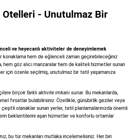
Otelleri - Unutulmaz Bir
lenceli ve heyecanlı aktiviteler de deneyimlemek
r konaklama hem de eğlenceli zaman geçirebileceğiniz
a, hem göz alıcı manzaralar hem de kaliteli hizmetler sunan
r için özenle seçilmiş, unutulmaz bir tatil yaşamanıza
ilere birçok farklı aktivite imkanı sunar.
Bu mekanlarda,
ırsatlar bulabilirsiniz. Özellikle, günübirlik geziler veya
 çeşitli olanaklar sunan yerler, tatil planlamalarınızda önemli
lerin beklentilerini aşan hizmetler ve konforlu ortamlar
anız, bu tür mekanları mutlaka incelemelisiniz. Her biri