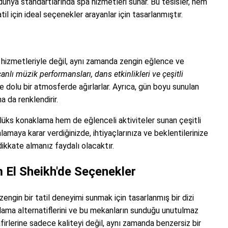
e dünya standartlarında spa hizmetleri sunar. Bu tesisler, hem
l için ideal seçenekler arayanlar için tasarlanmıştır.
hizmetleriyle değil, aynı zamanda zengin eğlence ve
anlı müzik performansları, dans etkinlikleri ve çeşitli
erle dolu bir atmosferde ağırlarlar. Ayrıca, gün boyu sunulan
ha da renklendirir.
lüks konaklama hem de eğlenceli aktiviteler sunan çeşitli
lamaya karar verdiğinizde, ihtiyaçlarınıza ve beklentilerinize
ikkate almanız faydalı olacaktır.
 El Sheikh'de Seçenekler
engin bir tatil deneyimi sunmak için tasarlanmış bir dizi
klama alternatiflerini ve bu mekanların sunduğu unutulmaz
afirlerine sadece kaliteyi değil, aynı zamanda benzersiz bir