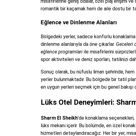
misafirlerine geniş odalar, özel plaj erişimi v
romantik bir kaçamak hem de aile dostu bir tati
Eğlence ve Dinlenme Alanları
Bölgedeki yerler, sadece konforlu konaklama 
dinlenme alanlarıyla da öne çıkarlar.
Geceleri c
eğlence programları
ile misafirlerini sürprizl
spor aktiviteleri ve deniz sporları, tatilinizi da
Sonuç olarak, bu nüfuslu liman şehrinde, hem 
yerler bulunmaktadır. Bu bölgede bir tatil plan
en uygun yerleri seçmek için bu genel bakışı d
Lüks Otel Deneyimleri: Sharm
Sharm El Sheikh
'de konaklama seçenekleri, z
lüks mekanı içerir. Bu bölümde, en özel kona
hizmetleri detaylandıracağız. Her bir yer, mis