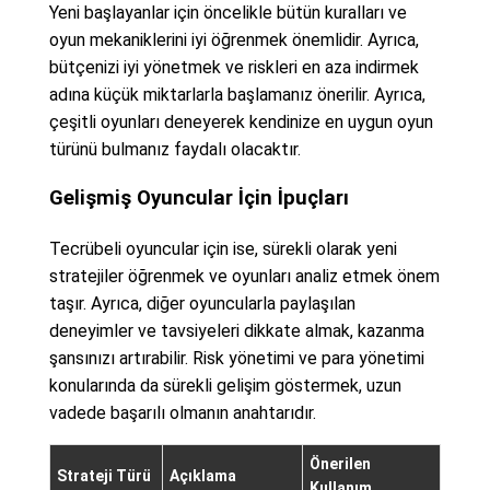
Yeni başlayanlar için öncelikle bütün kuralları ve
oyun mekaniklerini iyi öğrenmek önemlidir. Ayrıca,
bütçenizi iyi yönetmek ve riskleri en aza indirmek
adına küçük miktarlarla başlamanız önerilir. Ayrıca,
çeşitli oyunları deneyerek kendinize en uygun oyun
türünü bulmanız faydalı olacaktır.
Gelişmiş Oyuncular İçin İpuçları
Tecrübeli oyuncular için ise, sürekli olarak yeni
stratejiler öğrenmek ve oyunları analiz etmek önem
taşır. Ayrıca, diğer oyuncularla paylaşılan
deneyimler ve tavsiyeleri dikkate almak, kazanma
şansınızı artırabilir. Risk yönetimi ve para yönetimi
konularında da sürekli gelişim göstermek, uzun
vadede başarılı olmanın anahtarıdır.
Önerilen
Strateji Türü
Açıklama
Kullanım