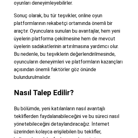
oyunları deneyimleyebilirler.
Sonuç olarak, bu tür teşvikler, online oyun
platformlarının rekabetçi ortamında önemli bir
araçtır. Oyunculara sunulan bu avantajlar, hem yeni
üyelerin platforma çekilmesine hem de mevcut
üyelerin sadakatlerinin artırılmasına yardımcı olur.
Bu nedenle, bu teşviklerin değerlendirilmesinde,
oyuncuların deneyimleri ve platformların kazançları
açısından önemli faktörler göz önünde
bulundurulmalıdır.
Nasıl Talep Edilir?
Bu bölümde, yeni katılanların nasıl avantajlı
tekliflerden faydalanabileceğini ve bu süreci nasıl
yönetebileceğini detaylandıracağız. İnternet
üzerinden kolayca erişilebilen bu teklifler,