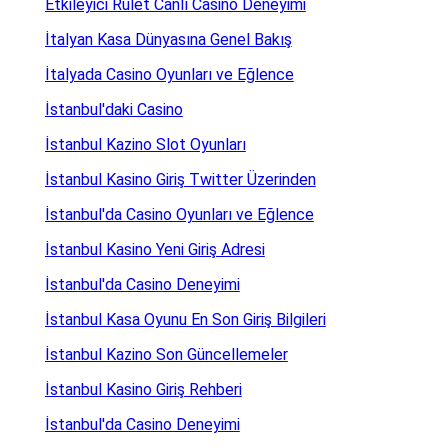
Etkileyici Rulet Canlı Casino Deneyimi
İtalyan Kasa Dünyasına Genel Bakış
İtalyada Casino Oyunları ve Eğlence
İstanbul'daki Casino
İstanbul Kazino Slot Oyunları
İstanbul Kasino Giriş Twitter Üzerinden
İstanbul'da Casino Oyunları ve Eğlence
İstanbul Kasino Yeni Giriş Adresi
İstanbul'da Casino Deneyimi
İstanbul Kasa Oyunu En Son Giriş Bilgileri
İstanbul Kazino Son Güncellemeler
İstanbul Kasino Giriş Rehberi
İstanbul'da Casino Deneyimi