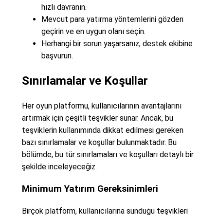
hızlı davranın.
Mevcut para yatırma yöntemlerini gözden
geçirin ve en uygun olanı seçin.
Herhangi bir sorun yaşarsanız, destek ekibine
başvurun.
Sınırlamalar ve Koşullar
Her oyun platformu, kullanıcılarının avantajlarını
artırmak için çeşitli teşvikler sunar. Ancak, bu
teşviklerin kullanımında dikkat edilmesi gereken
bazı sınırlamalar ve koşullar bulunmaktadır. Bu
bölümde, bu tür sınırlamaları ve koşulları detaylı bir
şekilde inceleyeceğiz.
Minimum Yatırım Gereksinimleri
Birçok platform, kullanıcılarına sunduğu teşvikleri