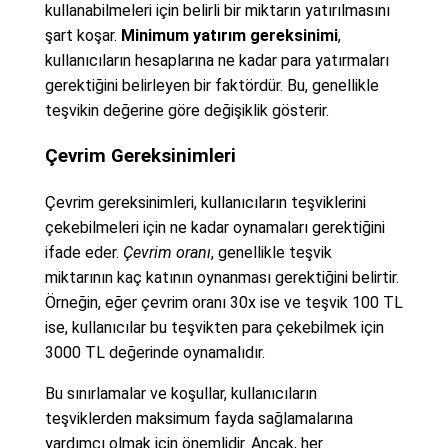
kullanabilmeleri için belirli bir miktarın yatırılmasını
şart koşar.
Minimum yatırım gereksinimi
,
kullanıcıların hesaplarına ne kadar para yatırmaları
gerektiğini belirleyen bir faktördür. Bu, genellikle
teşvikin değerine göre değişiklik gösterir.
Çevrim Gereksinimleri
Çevrim gereksinimleri, kullanıcıların teşviklerini
çekebilmeleri için ne kadar oynamaları gerektiğini
ifade eder.
Çevrim oranı
, genellikle teşvik
miktarının kaç katının oynanması gerektiğini belirtir.
Örneğin, eğer çevrim oranı 30x ise ve teşvik 100 TL
ise, kullanıcılar bu teşvikten para çekebilmek için
3000 TL değerinde oynamalıdır.
Bu sınırlamalar ve koşullar, kullanıcıların
teşviklerden maksimum fayda sağlamalarına
yardımcı olmak için önemlidir. Ancak, her