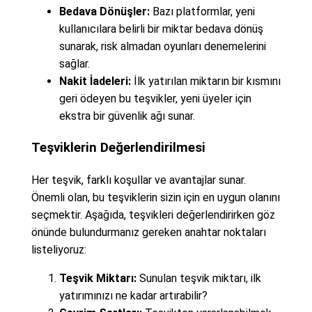
Bedava Dönüşler:
Bazı platformlar, yeni
kullanıcılara belirli bir miktar bedava dönüş
sunarak, risk almadan oyunları denemelerini
sağlar.
Nakit İadeleri:
İlk yatırılan miktarın bir kısmını
geri ödeyen bu teşvikler, yeni üyeler için
ekstra bir güvenlik ağı sunar.
Teşviklerin Değerlendirilmesi
Her teşvik, farklı koşullar ve avantajlar sunar.
Önemli olan, bu teşviklerin sizin için en uygun olanını
seçmektir. Aşağıda, teşvikleri değerlendirirken göz
önünde bulundurmanız gereken anahtar noktaları
listeliyoruz:
Teşvik Miktarı:
Sunulan teşvik miktarı, ilk
yatırımınızı ne kadar artırabilir?