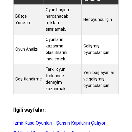
Oyun başına
Bütçe
harcanacak
Her oyuncu için
Yönetimi
miktarı
sınırlamak.
Oyunların
kazanma
Gelişmiş
Oyun Analizi
olasılıklarını
oyuncular için
incelemek.
Farklı oyun
Yeni başlayanlar
türlerinde
Çeşitlendirme
ve gelişmiş
deneyim
oyuncular için
kazanmak.
İlgili sayfalar:
İzmir Kasa Oyunları - Şansın Kapılarını Çalıyor