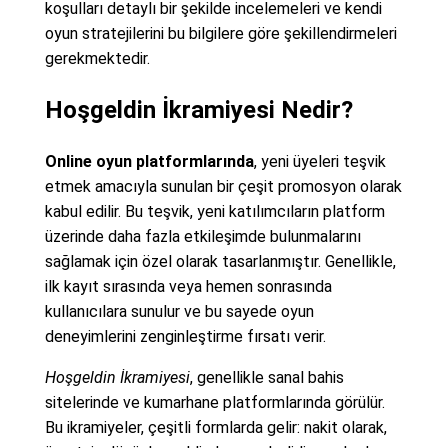
koşulları detaylı bir şekilde incelemeleri ve kendi
oyun stratejilerini bu bilgilere göre şekillendirmeleri
gerekmektedir.
Hoşgeldin İkramiyesi Nedir?
Online oyun platformlarında
, yeni üyeleri teşvik
etmek amacıyla sunulan bir çeşit promosyon olarak
kabul edilir. Bu teşvik, yeni katılımcıların platform
üzerinde daha fazla etkileşimde bulunmalarını
sağlamak için özel olarak tasarlanmıştır. Genellikle,
ilk kayıt sırasında veya hemen sonrasında
kullanıcılara sunulur ve bu sayede oyun
deneyimlerini zenginleştirme fırsatı verir.
Hoşgeldin İkramiyesi
, genellikle sanal bahis
sitelerinde ve kumarhane platformlarında görülür.
Bu ikramiyeler, çeşitli formlarda gelir: nakit olarak,