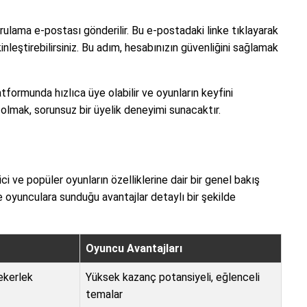
rulama e-postası gönderilir. Bu e-postadaki linke tıklayarak
leştirebilirsiniz. Bu adım, hesabınızın güvenliğini sağlamak
atformunda hızlıca üye olabilir ve oyunların keyfini
i olmak, sorunsuz bir üyelik deneyimi sunacaktır.
i
ve popüler oyunların özelliklerine dair bir genel bakış
e oyunculara sunduğu avantajlar detaylı bir şekilde
Oyuncu Avantajları
tekerlek
Yüksek kazanç potansiyeli, eğlenceli
temalar