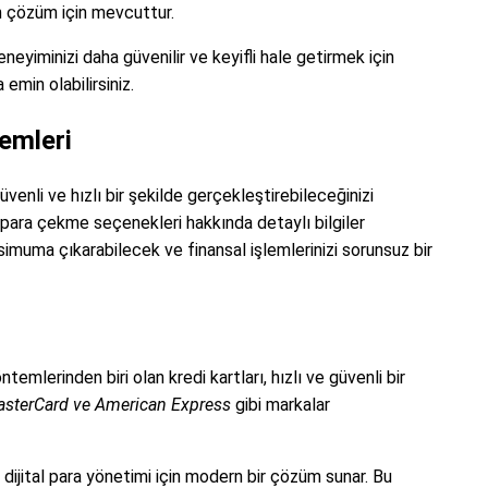
n çözüm için mevcuttur.
eyiminizi daha güvenilir ve keyifli hale getirmek için
emin olabilirsiniz.
emleri
üvenli ve hızlı bir şekilde gerçekleştirebileceğinizi
para çekme seçenekleri hakkında detaylı bilgiler
imuma çıkarabilecek ve finansal işlemlerinizi sorunsuz bir
emlerinden biri olan kredi kartları, hızlı ve güvenli bir
asterCard ve American Express
gibi markalar
, dijital para yönetimi için modern bir çözüm sunar. Bu