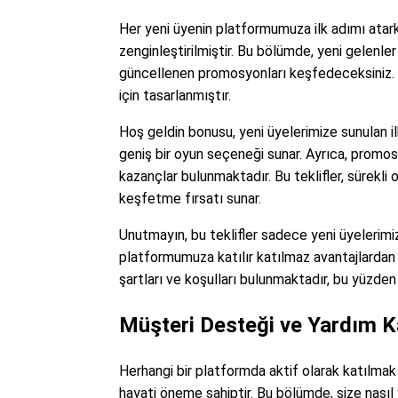
Her yeni üyenin platformumuza ilk adımı atarke
zenginleştirilmiştir. Bu bölümde, yeni gelenler
güncellenen promosyonları keşfedeceksiniz. H
için tasarlanmıştır.
Hoş geldin bonusu, yeni üyelerimize sunulan il
geniş bir oyun seçeneği sunar. Ayrıca, promosy
kazançlar bulunmaktadır. Bu teklifler, sürekli
keşfetme fırsatı sunar.
Unutmayın, bu teklifler sadece yeni üyelerimize
platformumuza katılır katılmaz avantajlarda
şartları ve koşulları bulunmaktadır, bu yüzden 
Müşteri Desteği ve Yardım K
Herhangi bir platformda aktif olarak katılmak 
hayati öneme sahiptir. Bu bölümde, size nasıl