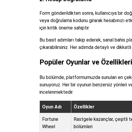
Form gönderildikten sonra, kullanıcıya bir doğ
veya doğrulama kodunu girarak hesabınızı etkin
için kritik öneme sahiptir.
Bu basit adımları takip ederek, sanal bahis pl
çıkarabilirsiniz. Her adımda detaylı ve dikkatl
Popüler Oyunlar ve Özellikler
Bu bölümde, platformumuzda sunulan en çekici 
sunuyoruz. Her bir oyunun benzersiz yönleri v
incelenmektedir.
Oyun Adı
Özellikler
Fortune
Rastgele kazançlar, çeşitli 
Wheel
bölümleri