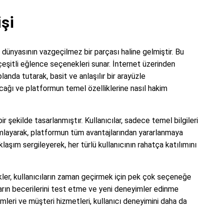
şi
 dünyasının vazgeçilmez bir parçası haline gelmiştir. Bu
 çeşitli eğlence seçenekleri sunar. İnternet üzerinden
planda tutarak, basit ve anlaşılır bir arayüzle
cağı ve platformun temel özelliklerine nasıl hakim
ir şekilde tasarlanmıştır. Kullanıcılar, sadece temel bilgileri
mlayarak, platformun tüm avantajlarından yararlanmaya
aklaşım sergileyerek, her türlü kullanıcının rahatça katılımını
kler, kullanıcıların zaman geçirmek için pek çok seçeneğe
cıların becerilerini test etme ve yeni deneyimler edinme
emleri ve müşteri hizmetleri, kullanıcı deneyimini daha da