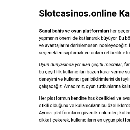
Slotcasinos.online Ka
Sanal bahis ve oyun platformları
her geçen 
yapmanın önemi de katlanarak büyüyor. Bu bölüm
ve avantajlarını derinlemesen inceleyeceğiz. 
seçenekleri saptamak ve onlara rehberlik etm
Oyun dünyasında yer alan çeşitli mecralar
, fa
bu çeşitlilik kullanıcıları bazen karar verme s
deneyimi ve kullanıcı geri bildirimlerini detay
çalışacağız. Amacımız, oyun tutkunlarına kalit
Her platformun kendine has özellikleri ve avan
etkili olduğunu ve kullanıcıların bu özelliklerde
Ayrıca, platformların güvenlik önlemleri, kulla
dikkat çekerek, kullanıcıların en uygun plat