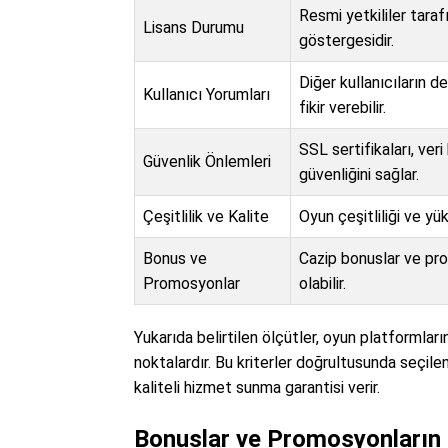
Resmi yetkililer tarafı
Lisans Durumu
göstergesidir.
Diğer kullanıcıların 
Kullanıcı Yorumları
fikir verebilir.
SSL sertifikaları, veri
Güvenlik Önlemleri
güvenliğini sağlar.
Çeşitlilik ve Kalite
Oyun çeşitliliği ve yük
Bonus ve
Cazip bonuslar ve pro
Promosyonlar
olabilir.
Yukarıda belirtilen ölçütler, oyun platformlar
noktalardır. Bu kriterler doğrultusunda seçil
kaliteli hizmet sunma garantisi verir.
Bonuslar ve Promosyonların 