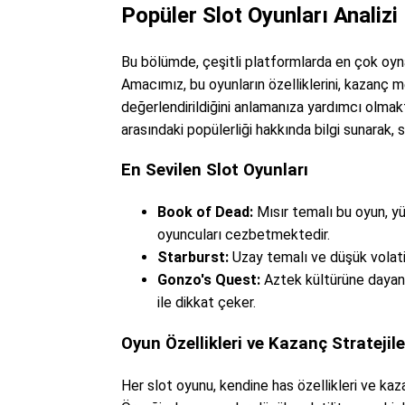
Popüler Slot Oyunları Analizi
Bu bölümde, çeşitli platformlarda en çok oyna
Amacımız, bu oyunların özelliklerini, kazanç 
değerlendirildiğini anlamanıza yardımcı olmakt
arasındaki popülerliği hakkında bilgi sunarak,
En Sevilen Slot Oyunları
Book of Dead:
Mısır temalı bu oyun, yük
oyuncuları cezbetmektedir.
Starburst:
Uzay temalı ve düşük volatil
Gonzo's Quest:
Aztek kültürüne dayana
ile dikkat çeker.
Oyun Özellikleri ve Kazanç Stratejile
Her slot oyunu, kendine has özellikleri ve kaza