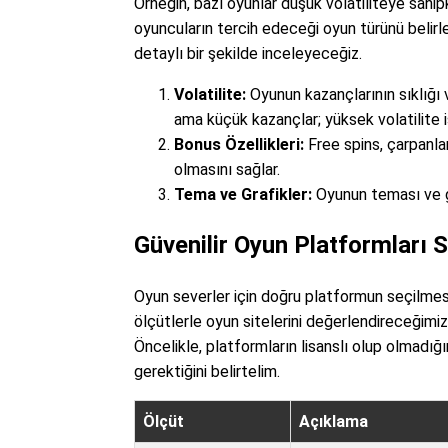
Örneğin, bazı oyunlar düşük volatiliteye sahipken,
oyuncuların tercih edeceği oyun türünü belirle
detaylı bir şekilde inceleyeceğiz.
Volatilite:
Oyunun kazançlarının sıklığı v
ama küçük kazançlar; yüksek volatilite 
Bonus Özellikleri:
Free spins, çarpanlar
olmasını sağlar.
Tema ve Grafikler:
Oyunun teması ve gör
Güvenilir Oyun Platformları 
Oyun severler için doğru platformun seçilmesi
ölçütlerle oyun sitelerini değerlendireceğimizi
Öncelikle, platformların lisanslı olup olmadı
gerektiğini belirtelim.
Ölçüt
Açıklama