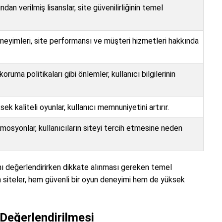
ndan verilmiş lisanslar, site güvenilirliğinin temel
deneyimleri, site performansı ve müşteri hizmetleri hakkında
 koruma politikaları gibi önlemler, kullanıcı bilgilerinin
sek kaliteli oyunlar, kullanıcı memnuniyetini artırır.
mosyonlar, kullanıcıların siteyi tercih etmesine neden
ını değerlendirirken dikkate alınması gereken temel
en siteler, hem güvenli bir oyun deneyimi hem de yüksek
Değerlendirilmesi