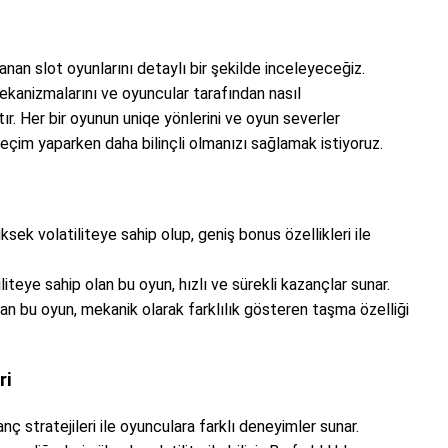
nan slot oyunlarını detaylı bir şekilde inceleyeceğiz.
mekanizmalarını ve oyuncular tarafından nasıl
ır. Her bir oyunun uniqe yönlerini ve oyun severler
 seçim yaparken daha bilinçli olmanızı sağlamak istiyoruz.
sek volatiliteye sahip olup, geniş bonus özellikleri ile
iteye sahip olan bu oyun, hızlı ve sürekli kazançlar sunar.
n bu oyun, mekanik olarak farklılık gösteren taşma özelliği
ri
nç stratejileri ile oyunculara farklı deneyimler sunar.