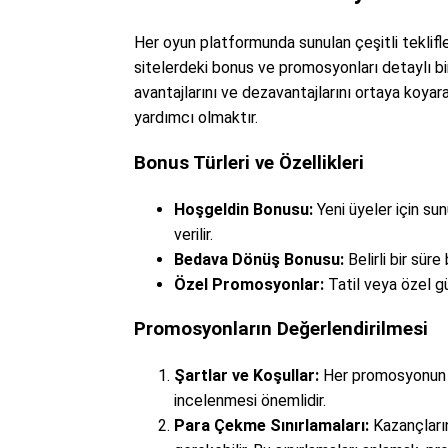
Her oyun platformunda sunulan çeşitli teklifle
sitelerdeki bonus ve promosyonları detaylı bi
avantajlarını ve dezavantajlarını ortaya koyar
yardımcı olmaktır.
Bonus Türleri ve Özellikleri
Hoşgeldin Bonusu:
Yeni üyeler için sun
verilir.
Bedava Dönüş Bonusu:
Belirli bir süre
Özel Promosyonlar:
Tatil veya özel gü
Promosyonların Değerlendirilmesi
Şartlar ve Koşullar:
Her promosyonun ke
incelenmesi önemlidir.
Para Çekme Sınırlamaları:
Kazançların