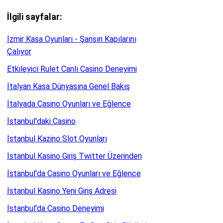
İlgili sayfalar:
İzmir Kasa Oyunları - Şansın Kapılarını
Çalıyor
Etkileyici Rulet Canlı Casino Deneyimi
İtalyan Kasa Dünyasına Genel Bakış
İtalyada Casino Oyunları ve Eğlence
İstanbul'daki Casino
İstanbul Kazino Slot Oyunları
İstanbul Kasino Giriş Twitter Üzerinden
İstanbul'da Casino Oyunları ve Eğlence
İstanbul Kasino Yeni Giriş Adresi
İstanbul'da Casino Deneyimi