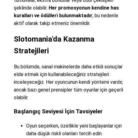
turnuvalar, ekstra bonuslar veya ödül çekilişleri
şeklinde olabilir.
Her promosyonun kendine has
kuralları ve ödülleri bulunmaktadır
, bu nedenle
aktif olarak takip etmeniz önemlidir.
Slotomania'da Kazanma
Stratejileri
Bu bölümde, sanal makinelerde daha etkili sonuçlar
elde etmek için kullanabileceğiniz stratejileri
inceleyeceğiz. Her oyuncunun kendi yöntemi vardır,
ancak bazı genel prensipler tüm oyunlar için geçerli
olabilir.
Başlangıç Seviyesi İçin Tavsiyeler
Oyun seçerken, özellikle yeni başlayanlar için
daha düşük riskli olanları tercih edin.