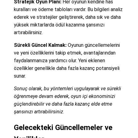
Stratejik Oyun Planı:
Her oyunun kendine has
kuralları ve ödeme tabloları vardır. Bu bilgileri analiz
ederek ve stratejiler geliştirerek, daha sık ve daha
yüksek miktarlarda ödül kazanma şansınızı
artırabilirsiniz.
Sürekli Güncel Kalmak:
Oyunun güncellemelerini
ve yeni özelliklerini takip etmek, avantajlarından
faydalanmanıza yardımcı olur. Yeni eklenen
özellikler genellikle daha fazla kazanç potansiyeli
sunar.
Sonuç olarak, bu yöntemleri uygulayarak ve sürekli
öğrenmeye devam ederek, oyun içi ekonominizi
güçlendirebilir ve daha fazla kazanç elde etme
şansınızı artırabilirsiniz.
Gelecekteki Güncellemeler ve