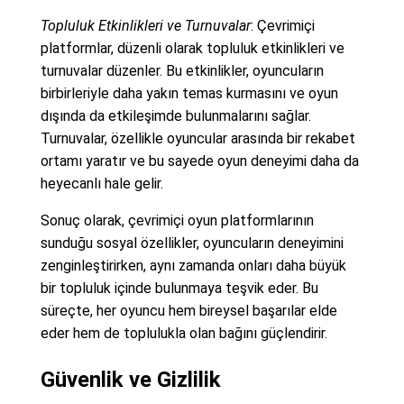
Topluluk Etkinlikleri ve Turnuvalar
: Çevrimiçi
platformlar, düzenli olarak topluluk etkinlikleri ve
turnuvalar düzenler. Bu etkinlikler, oyuncuların
birbirleriyle daha yakın temas kurmasını ve oyun
dışında da etkileşimde bulunmalarını sağlar.
Turnuvalar, özellikle oyuncular arasında bir rekabet
ortamı yaratır ve bu sayede oyun deneyimi daha da
heyecanlı hale gelir.
Sonuç olarak, çevrimiçi oyun platformlarının
sunduğu sosyal özellikler, oyuncuların deneyimini
zenginleştirirken, aynı zamanda onları daha büyük
bir topluluk içinde bulunmaya teşvik eder. Bu
süreçte, her oyuncu hem bireysel başarılar elde
eder hem de toplulukla olan bağını güçlendirir.
Güvenlik ve Gizlilik