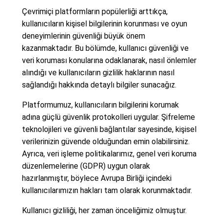
Çevrimiçi platformların popülerliği arttıkça,
kullanıcıların kişisel bilgilerinin korunması ve oyun
deneyimlerinin güvenliği büyük önem
kazanmaktadır. Bu bölümde, kullanıcı güvenliği ve
veri koruması konularına odaklanarak, nasıl önlemler
alındığı ve kullanıcıların gizlilik haklarının nasıl
sağlandığı hakkında detaylı bilgiler sunacağız.
Platformumuz, kullanıcıların bilgilerini korumak
adına güçlü güvenlik protokolleri uygular. Şifreleme
teknolojileri ve güvenli bağlantılar sayesinde, kişisel
verilerinizin güvende olduğundan emin olabilirsiniz.
Ayrıca, veri işleme politikalarımız, genel veri koruma
düzenlemelerine (GDPR) uygun olarak
hazırlanmıştır, böylece Avrupa Birliği içindeki
kullanıcılarımızın hakları tam olarak korunmaktadır.
Kullanıcı gizliliği, her zaman önceliğimiz olmuştur.