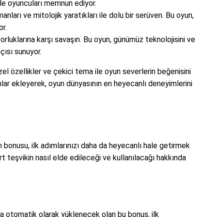
 ile oyuncuları memnun ediyor.
nları ve mitolojik yaratıkları ile dolu bir serüven. Bu oyun,
or.
rluklarına karşı savaşın. Bu oyun, günümüz teknolojisini ve
açısı sunuyor.
zel özellikler ve çekici tema ile oyun severlerin beğenisini
ar ekleyerek, oyun dünyasının en heyecanlı deneyimlerini
n bonusu, ilk adımlarınızı daha da heyecanlı hale getirmek
rt teşvikin nasıl elde edileceği ve kullanılacağı hakkında
a otomatik olarak yüklenecek olan bu bonus, ilk