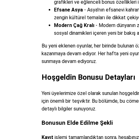
grafikleri ve eğlenceli bonus özellikleri
Efsane Asya
- Asya'nın efsanevi kahrama
zengin kültürel temaları ile dikkat çekiy
Modern Çağ Kralı
- Modern dünyanın zo
sosyal dinamikleri içeren yeni bir bakış 
Bu yeni eklenen oyunlar, her birinde bulunan ö
kazanmaya devam ediyor. Her hafta yeni oyunl
sunmaya devam ediyoruz.
Hoşgeldin Bonusu Detayları
Yeni üyelerimize özel olarak sunulan hoşgeldi
için önemli bir teşviktir. Bu bölümde, bu cöme
detaylı bilgiler sunuyoruz.
Bonusun Elde Edilme Şekli
Kayıt
işlemi tamamlandıktan sonra, hesabınız