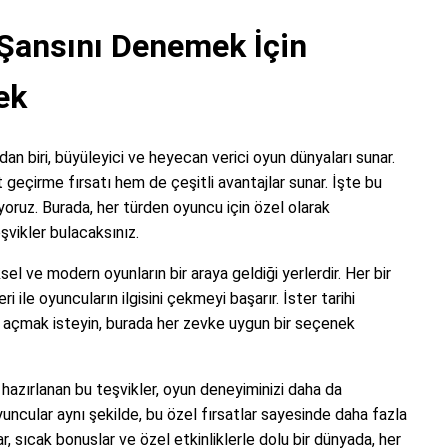
 Şansını Denemek İçin
ek
 biri, büyüleyici ve heyecan verici oyun dünyaları sunar.
t geçirme fırsatı hem de çeşitli avantajlar sunar. İşte bu
oruz. Burada, her türden oyuncu için özel olarak
eşvikler bulacaksınız.
ksel ve modern oyunların bir araya geldiği yerlerdir. Her bir
 ile oyuncuların ilgisini çekmeyi başarır. İster tarihi
n açmak isteyin, burada her zevke uygun bir seçenek
n hazırlanan bu teşvikler, oyun deneyiminizi daha da
oyuncular aynı şekilde, bu özel fırsatlar sayesinde daha fazla
 sıcak bonuslar ve özel etkinliklerle dolu bir dünyada, her