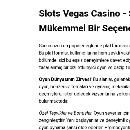
Slots Vegas Casino -
Mükemmel Bir Seçen
Günümüzün en popüler eğlence platformlarından
Bu platformlar, kullanıcılarına hem zevkli vaki
bölümde, sizi bu eşsiz deneyimlere davet ediy
tasarlanmış bir dizi etkileyici oyun ve cazip t
Oyun Dünyasının Zirvesi
: Bu alanlar, gelene
oyun, benzersiz temaları ve oynanış mekanikleri
geçmişlere, ister gelecek vizyonlarına yelke
bulunmaktadır.
Özel Teşvikler ve Bonuslar
: Oyun severler içi
zenginleştirir. Yeni başlayanlar ve deneyimli 
oyun oynama şansı elde ederler. Promosyonlar,