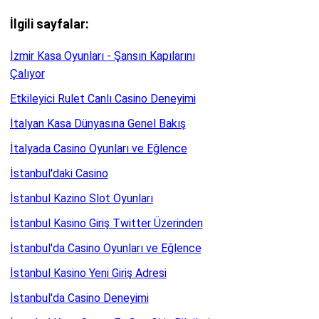
İlgili sayfalar:
İzmir Kasa Oyunları - Şansın Kapılarını
Çalıyor
Etkileyici Rulet Canlı Casino Deneyimi
İtalyan Kasa Dünyasına Genel Bakış
İtalyada Casino Oyunları ve Eğlence
İstanbul'daki Casino
İstanbul Kazino Slot Oyunları
İstanbul Kasino Giriş Twitter Üzerinden
İstanbul'da Casino Oyunları ve Eğlence
İstanbul Kasino Yeni Giriş Adresi
İstanbul'da Casino Deneyimi