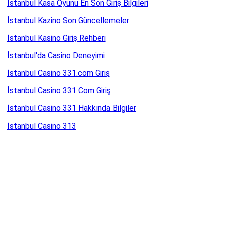
İstanbul Kasa Oyunu En Son Giriş Bilgileri
İstanbul Kazino Son Güncellemeler
İstanbul Kasino Giriş Rehberi
İstanbul'da Casino Deneyimi
İstanbul Casino 331.com Giriş
İstanbul Casino 331 Com Giriş
İstanbul Casino 331 Hakkında Bilgiler
İstanbul Casino 313
İstanbul Casino 308
İstanbul Casino 307.com Giriş
İstanbul Casino 293.com Giriş
İstanbul Casino 292 Giriş
İstanbul Kasino 290