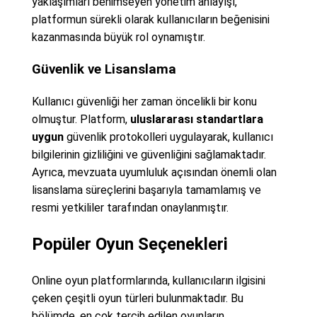
yaklaşımları benimseyen yönetim anlayışı,
platformun sürekli olarak kullanıcıların beğenisini
kazanmasında büyük rol oynamıştır.
Güvenlik ve Lisanslama
Kullanıcı güvenliği her zaman öncelikli bir konu
olmuştur. Platform,
uluslararası standartlara
uygun
güvenlik protokolleri uygulayarak, kullanıcı
bilgilerinin gizliliğini ve güvenliğini sağlamaktadır.
Ayrıca, mevzuata uyumluluk açısından önemli olan
lisanslama süreçlerini başarıyla tamamlamış ve
resmi yetkililer tarafından onaylanmıştır.
Popüler Oyun Seçenekleri
Online oyun platformlarında, kullanıcıların ilgisini
çeken çeşitli oyun türleri bulunmaktadır. Bu
bölümde, en çok tercih edilen oyunların