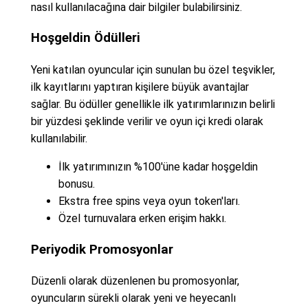
nasıl kullanılacağına dair bilgiler bulabilirsiniz.
Hoşgeldin Ödülleri
Yeni katılan oyuncular için sunulan bu özel teşvikler,
ilk kayıtlarını yaptıran kişilere büyük avantajlar
sağlar. Bu ödüller genellikle ilk yatırımlarınızın belirli
bir yüzdesi şeklinde verilir ve oyun içi kredi olarak
kullanılabilir.
İlk yatırımınızın %100'üne kadar hoşgeldin
bonusu.
Ekstra free spins veya oyun token'ları.
Özel turnuvalara erken erişim hakkı.
Periyodik Promosyonlar
Düzenli olarak düzenlenen bu promosyonlar,
oyuncuların sürekli olarak yeni ve heyecanlı