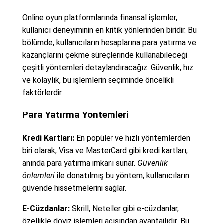
Online oyun platformlarında finansal işlemler,
kullanıcı deneyiminin en kritik yönlerinden biridir. Bu
bölümde, kullanıcıların hesaplarına para yatırma ve
kazançlarını çekme süreçlerinde kullanabileceği
çeşitli yöntemleri detaylandıracağız. Güvenlik, hız
ve kolaylık, bu işlemlerin seçiminde öncelikli
faktörlerdir.
Para Yatırma Yöntemleri
Kredi Kartları:
En popüler ve hızlı yöntemlerden
biri olarak, Visa ve MasterCard gibi kredi kartları,
anında para yatırma imkanı sunar.
Güvenlik
önlemleri
ile donatılmış bu yöntem, kullanıcıların
güvende hissetmelerini sağlar.
E-Cüzdanlar:
Skrill, Neteller gibi e-cüzdanlar,
özellikle döviz işlemleri açısından avantajlıdır. Bu