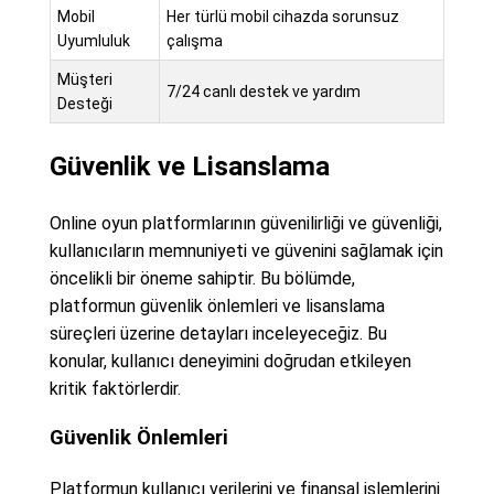
Mobil
Her türlü mobil cihazda sorunsuz
Uyumluluk
çalışma
Müşteri
7/24 canlı destek ve yardım
Desteği
Güvenlik ve Lisanslama
Online oyun platformlarının güvenilirliği ve güvenliği,
kullanıcıların memnuniyeti ve güvenini sağlamak için
öncelikli bir öneme sahiptir. Bu bölümde,
platformun güvenlik önlemleri ve lisanslama
süreçleri üzerine detayları inceleyeceğiz. Bu
konular, kullanıcı deneyimini doğrudan etkileyen
kritik faktörlerdir.
Güvenlik Önlemleri
Platformun kullanıcı verilerini ve finansal işlemlerini