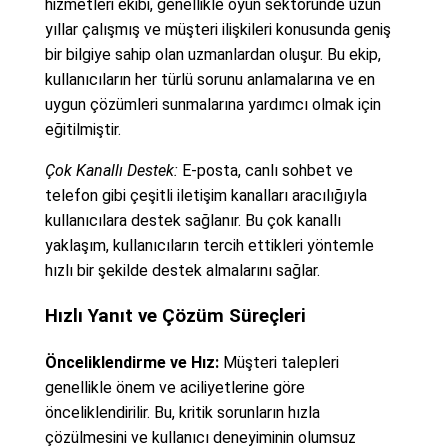
hizmetleri ekibi, genellikle oyun sektöründe uzun
yıllar çalışmış ve müşteri ilişkileri konusunda geniş
bir bilgiye sahip olan uzmanlardan oluşur. Bu ekip,
kullanıcıların her türlü sorunu anlamalarına ve en
uygun çözümleri sunmalarına yardımcı olmak için
eğitilmiştir.
Çok Kanallı Destek:
E-posta, canlı sohbet ve
telefon gibi çeşitli iletişim kanalları aracılığıyla
kullanıcılara destek sağlanır. Bu çok kanallı
yaklaşım, kullanıcıların tercih ettikleri yöntemle
hızlı bir şekilde destek almalarını sağlar.
Hızlı Yanıt ve Çözüm Süreçleri
Önceliklendirme ve Hız:
Müşteri talepleri
genellikle önem ve aciliyetlerine göre
önceliklendirilir. Bu, kritik sorunların hızla
çözülmesini ve kullanıcı deneyiminin olumsuz