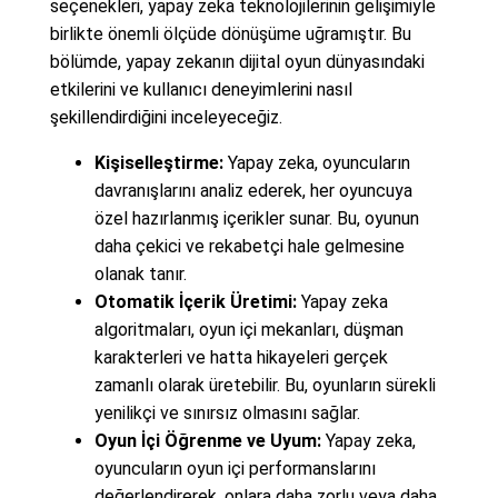
seçenekleri, yapay zeka teknolojilerinin gelişimiyle
birlikte önemli ölçüde dönüşüme uğramıştır. Bu
bölümde, yapay zekanın dijital oyun dünyasındaki
etkilerini ve kullanıcı deneyimlerini nasıl
şekillendirdiğini inceleyeceğiz.
Kişiselleştirme:
Yapay zeka, oyuncuların
davranışlarını analiz ederek, her oyuncuya
özel hazırlanmış içerikler sunar. Bu, oyunun
daha çekici ve rekabetçi hale gelmesine
olanak tanır.
Otomatik İçerik Üretimi:
Yapay zeka
algoritmaları, oyun içi mekanları, düşman
karakterleri ve hatta hikayeleri gerçek
zamanlı olarak üretebilir. Bu, oyunların sürekli
yenilikçi ve sınırsız olmasını sağlar.
Oyun İçi Öğrenme ve Uyum:
Yapay zeka,
oyuncuların oyun içi performanslarını
değerlendirerek, onlara daha zorlu veya daha