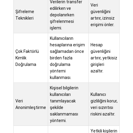
Verilerin transfer
Veri
edilirken ve
Şifreleme
güvenliğini
depolanırken
Teknikleri
artırır, izinsiz
şifrelenmesi
erişimi önler.
işlemi.
Kullanıcıların
hesaplarına erişim
Hesap
Çok Faktörlü
sağlamadan önce
güvenliğini
Kimlik
birden fazla
artırır, yetkisiz
Doğrulama
doğrulama
girişleri
yöntemi
azaltır.
kullanması.
Kişisel bilgilerin
kullanıcıları
Kullanıcı
Veri
tanımlayacak
gizliliğini korur,
Anonimleştirme
şekilde
veri sızıntısı
saklanmaması
riskini azaltır.
yöntemi.
Yetkili kişilerin