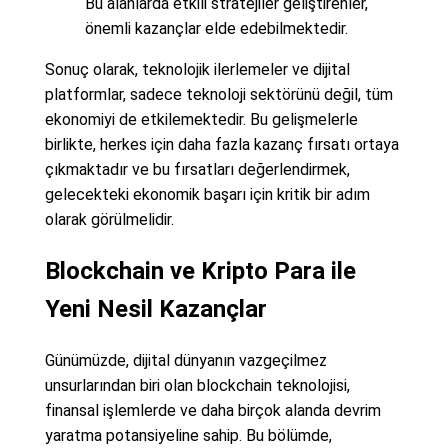
Bu alanlarda etkili stratejiler geliştirenler,
önemli kazançlar elde edebilmektedir.
Sonuç olarak, teknolojik ilerlemeler ve dijital
platformlar, sadece teknoloji sektörünü değil, tüm
ekonomiyi de etkilemektedir. Bu gelişmelerle
birlikte, herkes için daha fazla kazanç fırsatı ortaya
çıkmaktadır ve bu fırsatları değerlendirmek,
gelecekteki ekonomik başarı için kritik bir adım
olarak görülmelidir.
Blockchain ve Kripto Para ile
Yeni Nesil Kazançlar
Günümüzde, dijital dünyanın vazgeçilmez
unsurlarından biri olan blockchain teknolojisi,
finansal işlemlerde ve daha birçok alanda devrim
yaratma potansiyeline sahip. Bu bölümde,