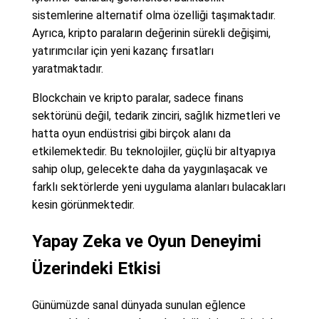
sistemlerine alternatif olma özelliği taşımaktadır.
Ayrıca, kripto paraların değerinin sürekli değişimi,
yatırımcılar için yeni kazanç fırsatları
yaratmaktadır.
Blockchain ve kripto paralar, sadece finans
sektörünü değil, tedarik zinciri, sağlık hizmetleri ve
hatta oyun endüstrisi gibi birçok alanı da
etkilemektedir. Bu teknolojiler, güçlü bir altyapıya
sahip olup, gelecekte daha da yaygınlaşacak ve
farklı sektörlerde yeni uygulama alanları bulacakları
kesin görünmektedir.
Yapay Zeka ve Oyun Deneyimi
Üzerindeki Etkisi
Günümüzde sanal dünyada sunulan eğlence