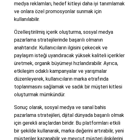
medya reklamları, hedef kitleyi daha iyi tanımlamak
ve onlara özel promosyonlar sunmak için
kullanılabilir.
Özelleştirilmiş içerik oluşturma, sosyal medya
pazarlama stratejilerinde başarılı olmanın
anahtarıdır. Kullanıcıların ilgisini çekecek ve
paylaşım isteği uyandıracak yüksek kaliteli içerikler
üretmek, organik büyümeyi hızlandırabilir. Ayrıca,
etkileşim odaklı kampanyalar ve yarışmalar
düzenleyerek, kullanıcıların marka etrafında
toplanmasını sağlamak ve sadık bir müşteri kitlesi
oluşturmak mümkündür.
Sonuç olarak, sosyal medya ve sanal bahis
pazarlama stratejileri, dijital dünyada başarılı olmak
için gerekli araçlardan biridir. Bu platformları etkili
bir şekilde kullanarak, marka değerini artırabilir, yeni
müşteriler kazanabilir ve mevcut müşteri ilişkilerini