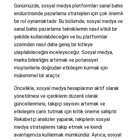
Günümüzde, sosyal medya platformları sanal bahis
endüstrisinde pazarlama stratejileri için çok önemli
bir rol oynamaktadır. Bu bölümde, sosyal medya ve
sanal bahis pazarlama tekniklerinin nasıl etkili bir
şekilde kullanılabileceğini ve bu platformlar
üzerinden nasıl daha geniş bir kitleye
ulaşılabileceğini inceleyeceğiz. Sosyal medya,
marka bilinirliğini artırmak ve potansiyel
müşterilerle doğrudan etkileşim kurmak için
mükemmel bir araçtır.
Öncelikle, sosyal medya hesaplarının aktif olarak
yönetilmesi ve içeriklerin düzenli olarak
güncellenmesi, takipçi sayısını artırmak ve
etkileşimi canlı tutmak için kritik öneme sahiptir.
Rekabetçi analizler yaparak, rakiplerin sosyal
medya stratejilerini takip etmek ve kendi
avantajımıza kullanmak mümkündür. Ayrıca, sosyal