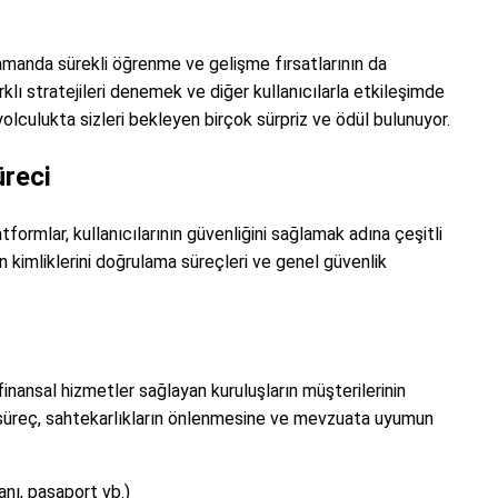
amanda sürekli öğrenme ve gelişme fırsatlarının da
arklı stratejileri denemek ve diğer kullanıcılarla etkileşimde
u yolculukta sizleri bekleyen birçok sürpriz ve ödül bulunuyor.
üreci
formlar, kullanıcılarının güvenliğini sağlamak adına çeşitli
n kimliklerini doğrulama süreçleri ve genel güvenlik
nansal hizmetler sağlayan kuruluşların müşterilerinin
Bu süreç, sahtekarlıkların önlenmesine ve mevzuata uyumun
nı, pasaport vb.)