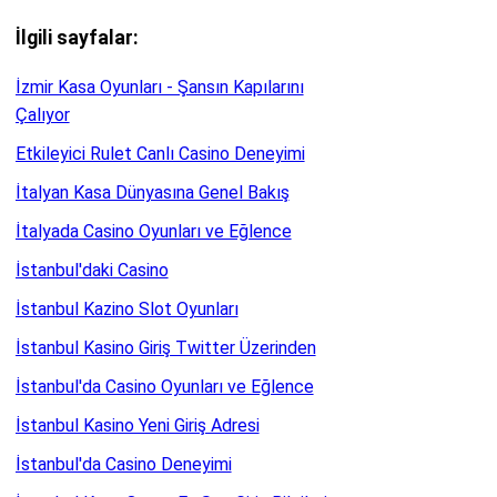
İlgili sayfalar:
İzmir Kasa Oyunları - Şansın Kapılarını
Çalıyor
Etkileyici Rulet Canlı Casino Deneyimi
İtalyan Kasa Dünyasına Genel Bakış
İtalyada Casino Oyunları ve Eğlence
İstanbul'daki Casino
İstanbul Kazino Slot Oyunları
İstanbul Kasino Giriş Twitter Üzerinden
İstanbul'da Casino Oyunları ve Eğlence
İstanbul Kasino Yeni Giriş Adresi
İstanbul'da Casino Deneyimi