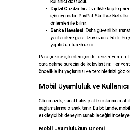
kullanıcı dostudur.
Dijital Cüzdanlar:
Özellikle kripto para
için uygundur. PayPal, Skrill ve Neteller 
önlemleri ile bilinir.
Banka Havalesi:
Daha güvenli bir transf
yöntemlere göre daha uzun olabilir. Bu 
yapılırken tercih edilir.
Para çekme işlemleri için de benzer yöntemler k
para çekme sürecini de kolaylaştırır. Her yönt
öncelikle ihtiyaçlarınızı ve tercihlerinizi gö
Mobil Uyumluluk ve Kullanıc
Günümüzde, sanal bahis platformlarının mobil c
sağlamalarına olanak tanır. Bu bölümde, mobil
etkileyici bir deneyim sunabileceğini inceleye
Mobil Uyumluluğun Önemi