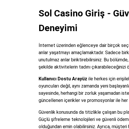
Sol Casino Giriş - Güv
Deneyimi
İnternet üzerinden eğlenceye dair birçok seç
anlar yaşatmayı amaçlamaktadır. Sadece birkaç
unutulmaz anlar biriktirebilirsiniz. Bu bölümde,
şekilde aktivitelerin tadını çıkarabileceğinizi
Kullanıcı Dostu Arayüz
ile herkes için erişi
oyuncuları değil, aynı zamanda yeni başlayan
sayesinde, herhangi bir zorluk yaşamadan istedi
güncellenen içerikler ve promosyonlar ile her
Güvenlik konusunda da titizlikle çalışan bu pl
Güçlü şifreleme teknolojileri ve güvenli ödeme 
olduğundan emin olabilirsiniz. Ayrıca, müşteri 