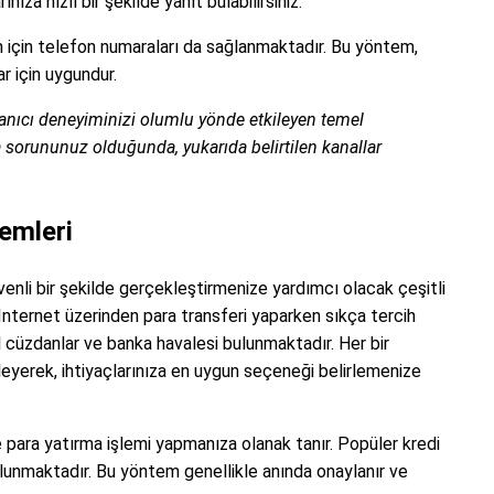
ıza hızlı bir şekilde yanıt bulabilirsiniz.
im için telefon numaraları da sağlanmaktadır. Bu yöntem,
r için uygundur.
llanıcı deneyiminizi olumlu yönde etkileyen temel
a sorununuz olduğunda, yukarıda belirtilen kanallar
emleri
venli bir şekilde gerçekleştirmenize yardımcı olacak çeşitli
 İnternet üzerinden para transferi yaparken sıkça tercih
al cüzdanlar ve banka havalesi bulunmaktadır. Her bir
leyerek, ihtiyaçlarınıza en uygun seçeneği belirlemenize
e para yatırma işlemi yapmanıza olanak tanır. Popüler kredi
lunmaktadır. Bu yöntem genellikle anında onaylanır ve