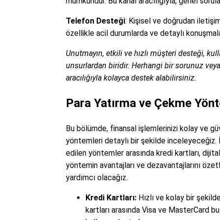
mümkündür. Bu kanal aracılığıyla, genel soruların
Telefon Desteği
: Kişisel ve doğrudan iletiş
özellikle acil durumlarda ve detaylı konuşmala
Unutmayın, etkili ve hızlı müşteri desteği, ku
unsurlardan biridir. Herhangi bir sorunuz vey
aracılığıyla kolayca destek alabilirsiniz.
Para Yatırma ve Çekme Yönt
Bu bölümde, finansal işlemlerinizi kolay ve gü
yöntemleri detaylı bir şekilde inceleyeceğiz.
edilen yöntemler arasında kredi kartları, dijit
yöntemin avantajları ve dezavantajlarını özet
yardımcı olacağız.
Kredi Kartları:
Hızlı ve kolay bir şekild
kartları arasında Visa ve MasterCard bu