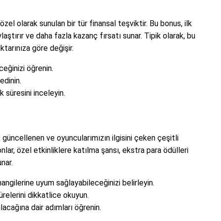
el olarak sunulan bir tür finansal teşviktir. Bu bonus, ilk
ştırır ve daha fazla kazanç fırsatı sunar. Tipik olarak, bu
ktarınıza göre değişir.
ceğinizi öğrenin.
edinin.
k süresini inceleyin.
 güncellenen ve oyuncularımızın ilgisini çeken çeşitli
r, özel etkinliklere katılma şansı, ekstra para ödülleri
unar.
ngilerine uyum sağlayabileceğinizi belirleyin.
relerini dikkatlice okuyun.
ılacağına dair adımları öğrenin.