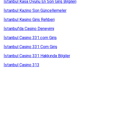
İstanbul Kasa Oyunu En Son Giriş Bilgileri
İstanbul Kazino Son Güncellemeler
İstanbul Kasino Giriş Rehberi
İstanbul'da Casino Deneyimi
İstanbul Casino 331.com Giriş
İstanbul Casino 331 Com Giriş
İstanbul Casino 331 Hakkında Bilgiler
İstanbul Casino 313
İstanbul Casino 308
İstanbul Casino 307.com Giriş
İstanbul Casino 293.com Giriş
İstanbul Casino 292 Giriş
İstanbul Kasino 290