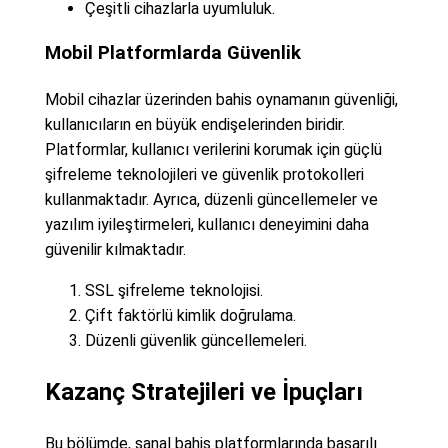
Çeşitli cihazlarla uyumluluk.
Mobil Platformlarda Güvenlik
Mobil cihazlar üzerinden bahis oynamanın güvenliği,
kullanıcıların en büyük endişelerinden biridir.
Platformlar, kullanıcı verilerini korumak için güçlü
şifreleme teknolojileri ve güvenlik protokolleri
kullanmaktadır. Ayrıca, düzenli güncellemeler ve
yazılım iyileştirmeleri, kullanıcı deneyimini daha
güvenilir kılmaktadır.
SSL şifreleme teknolojisi.
Çift faktörlü kimlik doğrulama.
Düzenli güvenlik güncellemeleri.
Kazanç Stratejileri ve İpuçları
Bu bölümde, sanal bahis platformlarında başarılı