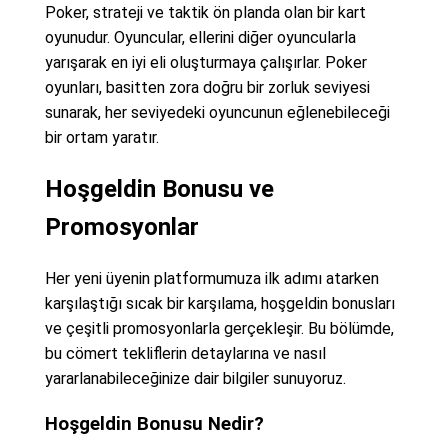
Poker, strateji ve taktik ön planda olan bir kart
oyunudur. Oyuncular, ellerini diğer oyuncularla
yarışarak en iyi eli oluşturmaya çalışırlar. Poker
oyunları, basitten zora doğru bir zorluk seviyesi
sunarak, her seviyedeki oyuncunun eğlenebileceği
bir ortam yaratır.
Hoşgeldin Bonusu ve
Promosyonlar
Her yeni üyenin platformumuza ilk adımı atarken
karşılaştığı sıcak bir karşılama, hoşgeldin bonusları
ve çeşitli promosyonlarla gerçekleşir. Bu bölümde,
bu cömert tekliflerin detaylarına ve nasıl
yararlanabileceğinize dair bilgiler sunuyoruz.
Hoşgeldin Bonusu Nedir?