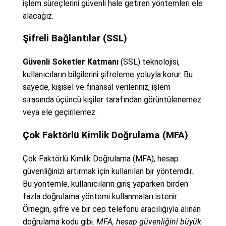
işlem süreçlerini güvenli hale getiren yöntemleri ele
alacağız.
Şifreli Bağlantılar (SSL)
Güvenli Soketler Katmanı
(SSL) teknolojisi,
kullanıcıların bilgilerini şifreleme yoluyla korur. Bu
sayede, kişisel ve finansal verileriniz, işlem
sırasında üçüncü kişiler tarafından görüntülenemez
veya ele geçirilemez.
Çok Faktörlü Kimlik Doğrulama (MFA)
Çok Faktörlü Kimlik Doğrulama (MFA), hesap
güvenliğinizi artırmak için kullanılan bir yöntemdir.
Bu yöntemle, kullanıcıların giriş yaparken birden
fazla doğrulama yöntemi kullanmaları istenir.
Örneğin, şifre ve bir cep telefonu aracılığıyla alınan
doğrulama kodu gibi.
MFA, hesap güvenliğini büyük