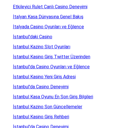
Etkileyici Rulet Canlı Casino Deneyimi
İtalyan Kasa Dünyasına Genel Bakış
İtalyada Casino Oyunları ve Eğlence
İstanbul'daki Casino
İstanbul Kazino Slot Oyunları
İstanbul Kasino Giriş Twitter Üzerinden
İstanbul'da Casino Oyunları ve Eğlence
İstanbul Kasino Yeni Giriş Adresi
İstanbul'da Casino Deneyimi
İstanbul Kasa Oyunu En Son Giriş Bilgileri
İstanbul Kazino Son Güncellemeler
İstanbul Kasino Giriş Rehberi
İstanbul'da Casino Deneyimi