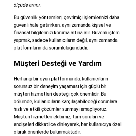
ölçüde artırır.
Bu güvenlik yöntemleri, çevrimiçi işlemlerinizi daha
güvenli hale getirirken, aynı zamanda kişisel ve
finansal bilgilerinizi koruma altına alır. Güvenli işlem
yapmak, sadece kullanıcıların değil, aynı zamanda
platformların da sorumluluğundadır.
Müşteri Desteği ve Yardım
Herhangi bir oyun platformunda, kullanıcıların
sorunsuz bir deneyim yaşaması için güçlü bir
müşteri hizmetleri desteği çok önemlidir. Bu
bölümde, kullanıcıların karşılaşabileceği sorunlara
hızlı ve etkili çözümler sunmayı amaçlıyoruz.
Müşteri hizmetleri ekibimiz, tüm soruları ve
endişeleri dikkatlice dinleyerek, her kullanıcıya özel
olarak önerilerde bulunmaktadır.