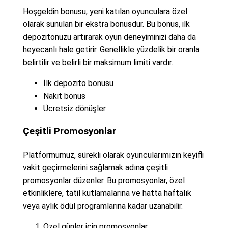
Hoşgeldin bonusu, yeni katılan oyunculara özel
olarak sunulan bir ekstra bonusdur. Bu bonus, ilk
depozitonuzu artırarak oyun deneyiminizi daha da
heyecanlı hale getirir. Genellikle yüzdelik bir oranla
belirtilir ve belirli bir maksimum limiti vardır.
İlk depozito bonusu
Nakit bonus
Ücretsiz dönüşler
Çeşitli Promosyonlar
Platformumuz, sürekli olarak oyuncularımızın keyifli
vakit geçirmelerini sağlamak adına çeşitli
promosyonlar düzenler. Bu promosyonlar, özel
etkinliklere, tatil kutlamalarına ve hatta haftalık
veya aylık ödül programlarına kadar uzanabilir.
Özel günler için promosyonlar