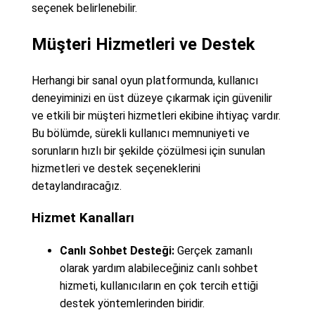
seçenek belirlenebilir.
Müşteri Hizmetleri ve Destek
Herhangi bir sanal oyun platformunda, kullanıcı
deneyiminizi en üst düzeye çıkarmak için güvenilir
ve etkili bir müşteri hizmetleri ekibine ihtiyaç vardır.
Bu bölümde, sürekli kullanıcı memnuniyeti ve
sorunların hızlı bir şekilde çözülmesi için sunulan
hizmetleri ve destek seçeneklerini
detaylandıracağız.
Hizmet Kanalları
Canlı Sohbet Desteği:
Gerçek zamanlı
olarak yardım alabileceğiniz canlı sohbet
hizmeti, kullanıcıların en çok tercih ettiği
destek yöntemlerinden biridir.