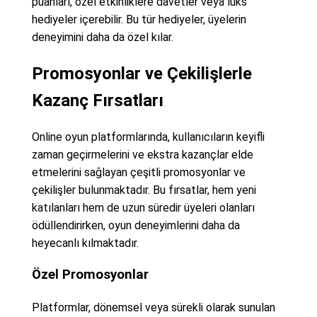
puanları, özel etkinliklere davetler veya lüks
hediyeler içerebilir. Bu tür hediyeler, üyelerin
deneyimini daha da özel kılar.
Promosyonlar ve Çekilişlerle
Kazanç Fırsatları
Online oyun platformlarında, kullanıcıların keyifli
zaman geçirmelerini ve ekstra kazançlar elde
etmelerini sağlayan çeşitli promosyonlar ve
çekilişler bulunmaktadır. Bu fırsatlar, hem yeni
katılanları hem de uzun süredir üyeleri olanları
ödüllendirirken, oyun deneyimlerini daha da
heyecanlı kılmaktadır.
Özel Promosyonlar
Platformlar, dönemsel veya sürekli olarak sunulan