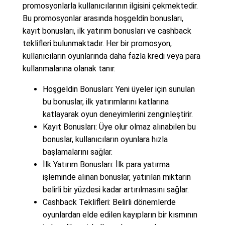
promosyonlarla kullanıcılarının ilgisini çekmektedir.
Bu promosyonlar arasında hoşgeldin bonusları,
kayıt bonusları, ilk yatırım bonusları ve cashback
teklifleri bulunmaktadır. Her bir promosyon,
kullanıcıların oyunlarında daha fazla kredi veya para
kullanmalarına olanak tanır.
Hoşgeldin Bonusları: Yeni üyeler için sunulan
bu bonuslar, ilk yatırımlarını katlarına
katlayarak oyun deneyimlerini zenginleştirir.
Kayıt Bonusları: Üye olur olmaz alınabilen bu
bonuslar, kullanıcıların oyunlara hızla
başlamalarını sağlar.
İlk Yatırım Bonusları: İlk para yatırma
işleminde alınan bonuslar, yatırılan miktarın
belirli bir yüzdesi kadar artırılmasını sağlar.
Cashback Teklifleri: Belirli dönemlerde
oyunlardan elde edilen kayıpların bir kısmının