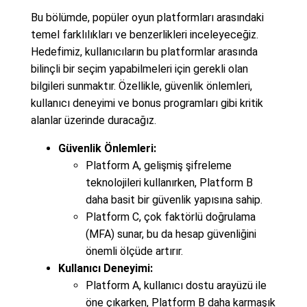
Bu bölümde, popüler oyun platformları arasındaki
temel farklılıkları ve benzerlikleri inceleyeceğiz.
Hedefimiz, kullanıcıların bu platformlar arasında
bilinçli bir seçim yapabilmeleri için gerekli olan
bilgileri sunmaktır. Özellikle, güvenlik önlemleri,
kullanıcı deneyimi ve bonus programları gibi kritik
alanlar üzerinde duracağız.
Güvenlik Önlemleri:
Platform A, gelişmiş şifreleme
teknolojileri kullanırken, Platform B
daha basit bir güvenlik yapısına sahip.
Platform C, çok faktörlü doğrulama
(MFA) sunar, bu da hesap güvenliğini
önemli ölçüde artırır.
Kullanıcı Deneyimi:
Platform A, kullanıcı dostu arayüzü ile
öne çıkarken, Platform B daha karmaşık