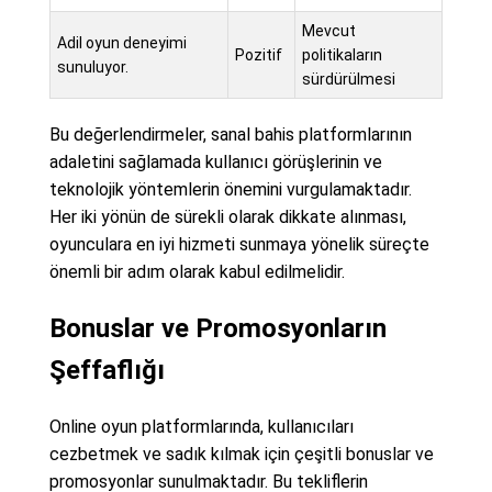
Mevcut
Adil oyun deneyimi
Pozitif
politikaların
sunuluyor.
sürdürülmesi
Bu değerlendirmeler, sanal bahis platformlarının
adaletini sağlamada kullanıcı görüşlerinin ve
teknolojik yöntemlerin önemini vurgulamaktadır.
Her iki yönün de sürekli olarak dikkate alınması,
oyunculara en iyi hizmeti sunmaya yönelik süreçte
önemli bir adım olarak kabul edilmelidir.
Bonuslar ve Promosyonların
Şeffaflığı
Online oyun platformlarında, kullanıcıları
cezbetmek ve sadık kılmak için çeşitli bonuslar ve
promosyonlar sunulmaktadır. Bu tekliflerin