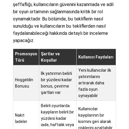
şeffaflığı, kullanıcıların güvenini kazanmada ve adil
bir oyun ortamının sağlanmasında kritik bir rol
oynamaktadır. Bu bölümde, bu tekliflerin nasıl
sunulduğu ve kullanıcıların bu tekliflerden nasıl
faydalanabileceği hakkında detaylı bir inceleme
yapacağız.
Promosyon
Şartlar ve
Kullanıcı Faydaları
Türü
Koşullar
Yeni kullanıcılar ilk
İlk yatırımın belirli
yatırımlarını
Hoşgeldin
bir yüzdesi kadar
artırarak daha
Bonusu
bonus, çevirme
fazla oyun
şartları var
oynayabilir
Belirli oyunlarda
Kullanıcılar
kayıpların belirli bir
Nakit
kayıplarının bir
yüzdesi kadar
İadeler
kısmını geri alarak
iade, haftalık veya
risklerini azaltabilir