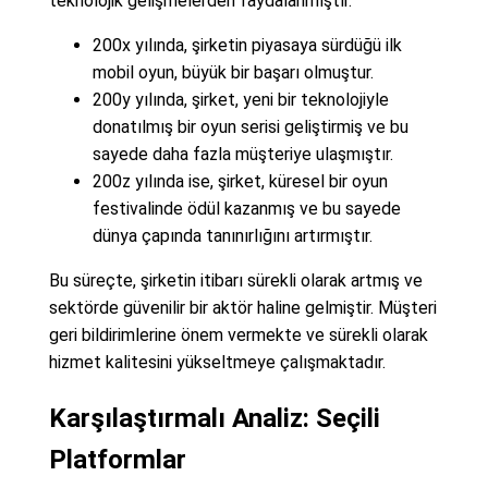
teknolojik gelişmelerden faydalanmıştır.
200x yılında, şirketin piyasaya sürdüğü ilk
mobil oyun, büyük bir başarı olmuştur.
200y yılında, şirket, yeni bir teknolojiyle
donatılmış bir oyun serisi geliştirmiş ve bu
sayede daha fazla müşteriye ulaşmıştır.
200z yılında ise, şirket, küresel bir oyun
festivalinde ödül kazanmış ve bu sayede
dünya çapında tanınırlığını artırmıştır.
Bu süreçte, şirketin itibarı sürekli olarak artmış ve
sektörde güvenilir bir aktör haline gelmiştir. Müşteri
geri bildirimlerine önem vermekte ve sürekli olarak
hizmet kalitesini yükseltmeye çalışmaktadır.
Karşılaştırmalı Analiz: Seçili
Platformlar