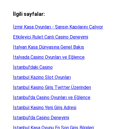
İlgili sayfalar:
İzmir Kasa Oyunları - Şansın Kapılarını Çalıyor
Etkileyici Rulet Canlı Casino Deneyimi
İtalyan Kasa Dünyasına Genel Bakış
İtalyada Casino Oyunları ve Eğlence
İstanbul'daki Casino
İstanbul Kazino Slot Oyunları
İstanbul Kasino Giriş Twitter Üzerinden
İstanbul'da Casino Oyunları ve Eğlence
İstanbul Kasino Yeni Giriş Adresi
İstanbul'da Casino Deneyimi
İstanbul Kasa Oyunu En Son Giriş Bilgileri