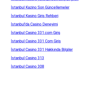
İstanbul Kazino Son Güncellemeler
İstanbul Kasino Giriş Rehberi
İstanbul'da Casino Deneyimi
İstanbul Casino 331.com Giriş
İstanbul Casino 331 Com Giriş
İstanbul Casino 331 Hakkında Bilgiler
İstanbul Casino 313
İstanbul Casino 308
İstanbul Casino 307.com Giriş
İstanbul Casino 293.com Giriş
İstanbul Casino 292 Giriş
İstanbul Kasino 290