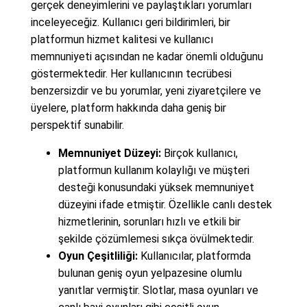
gerçek deneyimlerini ve paylaştıkları yorumları
inceleyeceğiz. Kullanıcı geri bildirimleri, bir
platformun hizmet kalitesi ve kullanıcı
memnuniyeti açısından ne kadar önemli olduğunu
göstermektedir. Her kullanıcının tecrübesi
benzersizdir ve bu yorumlar, yeni ziyaretçilere ve
üyelere, platform hakkında daha geniş bir
perspektif sunabilir.
Memnuniyet Düzeyi:
Birçok kullanıcı,
platformun kullanım kolaylığı ve müşteri
desteği konusundaki yüksek memnuniyet
düzeyini ifade etmiştir. Özellikle canlı destek
hizmetlerinin, sorunları hızlı ve etkili bir
şekilde çözümlemesi sıkça övülmektedir.
Oyun Çeşitliliği:
Kullanıcılar, platformda
bulunan geniş oyun yelpazesine olumlu
yanıtlar vermiştir. Slotlar, masa oyunları ve