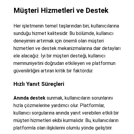
Müşteri Hizmetleri ve Destek
Her işletmenin temel taşlarından biri, kullanıcılarına
sunduğu hizmet kalitesidir. Bu bölümde, kullanıcı
deneyimini artırmak için önemli olan müşteri
hizmetleri ve destek mekanizmalarına dair detayları
ele alacağız. İyi bir müşteri desteği, kullanıcı
memnuniyetini doğrudan etkileyen ve platformun
güvenilirliğini artıran kritik bir faktördür.
Hızlı Yanıt Süreçleri
Anında destek
sunmak, kullanıcıların sorunlarını
hızla çözmelerine yardımcı olur. Platformlar,
kullanıcı sorgularına anında yanıt verebilen etkili bir
müşteri hizmetleri ekibi kurmalıdır. Bu, kullanıcıların
platformla olan ilişkilerini olumlu yönde geliştirir.