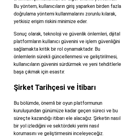
Bu yöntem, kullanıcıların giriş yaparken birden fazla
doğrulama yöntemi kullanmalarını zorunlu kılarak,
yetkisiz erişim riskini minimize eder.
Sonuç olarak, teknoloji ve güvenlik önlemleri, dijital
platformların kullanıcı güvenini ve işlem güvenliğini
sağlamakta kritik bir rol oynamaktadır. Bu
önlemlerin sürekli güncellenmesi ve geliştirilmesi,
kullanıcıların güvenini sürdürmek ve yeni tehditlerle
başa çıkmak için esastır.
Şirket Tarihçesi ve İtibarı
Bu bölümde, önemli bir oyun platformunun
kuruluşundan günümüze kadar geçen süreci ve bu
süreçte kazandığı itibarı ele alacağız. Şirketin nasıl
bir yol izlediğini ve sektördeki yerini nasıl
korumasını ve geliştirmesini inceleyeceğiz.