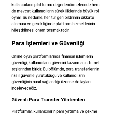
kullanıcıların platformu değerlendirmelerinde hem
de mevcut kullanıcıların sürekliliklerinde büyük rol
oynar. Bu nedenle, her tür geri bildirimin dikkate
alınması ve gerektiğinde platform hizmetlerinin
iyileştirilmesi önem taşımaktadır.
Para İşlemleri ve Güvenliği
Online oyun platformlarında finansal işlemlerin
güvenliği, kullanıcıların güvenini kazanmanın temel
taşlarından biridir. Bu bölümde, para transferlerinin
nasıl güvenle yürütüldüğü ve kullanıcıların
güvenliğinin nasıl sağlandığı üzerine detayları
inceleyeceğiz.
Güvenli Para Transfer Yöntemleri
Platformlar, kullanıcıların para yatırma ve çekme