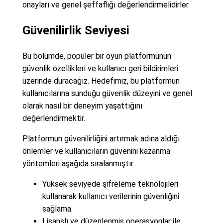
onayları ve genel şeffaflığı değerlendirmelidirler.
Güvenilirlik Seviyesi
Bu bölümde, popüler bir oyun platformunun
güvenlik özellikleri ve kullanıcı geri bildirimleri
üzerinde duracağız. Hedefimiz, bu platformun
kullanıcılarına sunduğu güvenlik düzeyini ve genel
olarak nasıl bir deneyim yaşattığını
değerlendirmektir.
Platformun güvenilirliğini artırmak adına aldığı
önlemler ve kullanıcıların güvenini kazanma
yöntemleri aşağıda sıralanmıştır:
Yüksek seviyede şifreleme teknolojileri
kullanarak kullanıcı verilerinin güvenliğini
sağlama.
Lisanslı ve düzenlenmiş operasyonlar ile