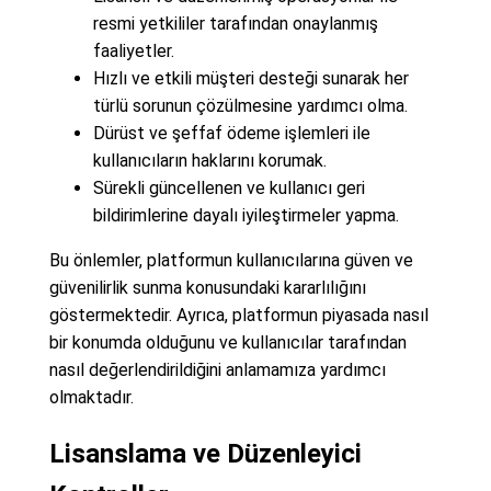
resmi yetkililer tarafından onaylanmış
faaliyetler.
Hızlı ve etkili müşteri desteği sunarak her
türlü sorunun çözülmesine yardımcı olma.
Dürüst ve şeffaf ödeme işlemleri ile
kullanıcıların haklarını korumak.
Sürekli güncellenen ve kullanıcı geri
bildirimlerine dayalı iyileştirmeler yapma.
Bu önlemler, platformun kullanıcılarına güven ve
güvenilirlik sunma konusundaki kararlılığını
göstermektedir. Ayrıca, platformun piyasada nasıl
bir konumda olduğunu ve kullanıcılar tarafından
nasıl değerlendirildiğini anlamamıza yardımcı
olmaktadır.
Lisanslama ve Düzenleyici