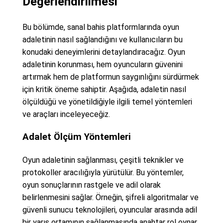
Değerlendirilmesi
Bu bölümde, sanal bahis platformlarında oyun
adaletinin nasıl sağlandığını ve kullanıcıların bu
konudaki deneyimlerini detaylandıracağız. Oyun
adaletinin korunması, hem oyuncuların güvenini
artırmak hem de platformun saygınlığını sürdürmek
için kritik öneme sahiptir. Aşağıda, adaletin nasıl
ölçüldüğü ve yönetildiğiyle ilgili temel yöntemleri
ve araçları inceleyeceğiz.
Adalet Ölçüm Yöntemleri
Oyun adaletinin sağlanması, çeşitli teknikler ve
protokoller aracılığıyla yürütülür. Bu yöntemler,
oyun sonuçlarının rastgele ve adil olarak
belirlenmesini sağlar. Örneğin, şifreli algoritmalar ve
güvenli sunucu teknolojileri, oyuncular arasında adil
bir yarış ortamının sağlanmasında anahtar rol oynar.