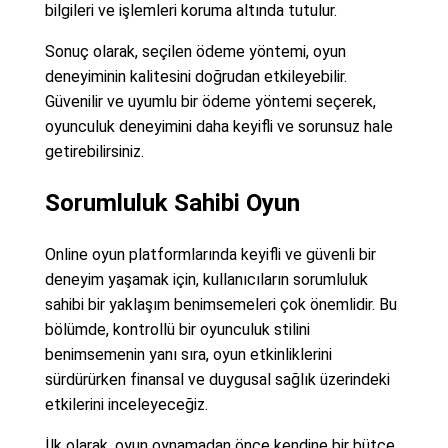
bilgileri ve işlemleri koruma altında tutulur.
Sonuç olarak, seçilen ödeme yöntemi, oyun
deneyiminin kalitesini doğrudan etkileyebilir.
Güvenilir ve uyumlu bir ödeme yöntemi seçerek,
oyunculuk deneyimini daha keyifli ve sorunsuz hale
getirebilirsiniz.
Sorumluluk Sahibi Oyun
Online oyun platformlarında keyifli ve güvenli bir
deneyim yaşamak için, kullanıcıların sorumluluk
sahibi bir yaklaşım benimsemeleri çok önemlidir. Bu
bölümde, kontrollü bir oyunculuk stilini
benimsemenin yanı sıra, oyun etkinliklerini
sürdürürken finansal ve duygusal sağlık üzerindeki
etkilerini inceleyeceğiz.
İlk olarak, oyun oynamadan önce kendine bir bütçe