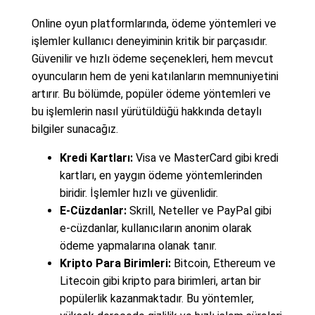
Online oyun platformlarında, ödeme yöntemleri ve
işlemler kullanıcı deneyiminin kritik bir parçasıdır.
Güvenilir ve hızlı ödeme seçenekleri, hem mevcut
oyuncuların hem de yeni katılanların memnuniyetini
artırır. Bu bölümde, popüler ödeme yöntemleri ve
bu işlemlerin nasıl yürütüldüğü hakkında detaylı
bilgiler sunacağız.
Kredi Kartları:
Visa ve MasterCard gibi kredi
kartları, en yaygın ödeme yöntemlerinden
biridir. İşlemler hızlı ve güvenlidir.
E-Cüzdanlar:
Skrill, Neteller ve PayPal gibi
e-cüzdanlar, kullanıcıların anonim olarak
ödeme yapmalarına olanak tanır.
Kripto Para Birimleri:
Bitcoin, Ethereum ve
Litecoin gibi kripto para birimleri, artan bir
popülerlik kazanmaktadır. Bu yöntemler,