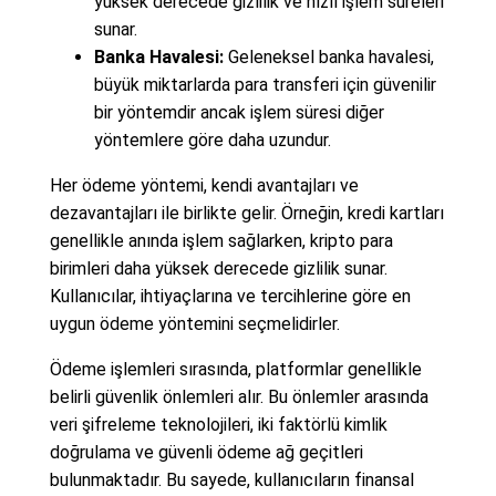
yüksek derecede gizlilik ve hızlı işlem süreleri
sunar.
Banka Havalesi:
Geleneksel banka havalesi,
büyük miktarlarda para transferi için güvenilir
bir yöntemdir ancak işlem süresi diğer
yöntemlere göre daha uzundur.
Her ödeme yöntemi, kendi avantajları ve
dezavantajları ile birlikte gelir. Örneğin, kredi kartları
genellikle anında işlem sağlarken, kripto para
birimleri daha yüksek derecede gizlilik sunar.
Kullanıcılar, ihtiyaçlarına ve tercihlerine göre en
uygun ödeme yöntemini seçmelidirler.
Ödeme işlemleri sırasında, platformlar genellikle
belirli güvenlik önlemleri alır. Bu önlemler arasında
veri şifreleme teknolojileri, iki faktörlü kimlik
doğrulama ve güvenli ödeme ağ geçitleri
bulunmaktadır. Bu sayede, kullanıcıların finansal