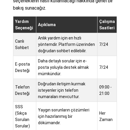
seçeneklerin nasıl kullanılacağı hakkında genel bir
bakış sunacağız.
Yardım
Çalışma
Açıklama
Seçeneği
Saatleri
Anlık yardım için en hızlı
Canlı
yöntemdir. Platform üzerinden
7/24
Sohbet
doğrudan sohbet edilebilir.
Daha detaylı sorular için e-
E-posta
posta yoluyla destek almak
7/24
Desteği
mümkündür.
Doğrudan iletişim kurmak
Telefon
09:00 -
isteyenler için telefon
Desteği
21:00
numaraları mevcuttur.
SSS
Yaygın sorunların çözümleri
(Sıkça
Her
için hazırlanmış bir
Sorulan
Zaman
dökümandır.
Sorular)