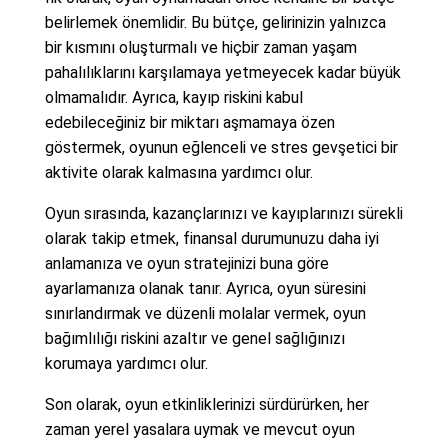
belirlemek önemlidir. Bu bütçe, gelirinizin yalnızca
bir kısmını oluşturmalı ve hiçbir zaman yaşam
pahalılıklarını karşılamaya yetmeyecek kadar büyük
olmamalıdır. Ayrıca, kayıp riskini kabul
edebileceğiniz bir miktarı aşmamaya özen
göstermek, oyunun eğlenceli ve stres gevşetici bir
aktivite olarak kalmasına yardımcı olur.
Oyun sırasında, kazançlarınızı ve kayıplarınızı sürekli
olarak takip etmek, finansal durumunuzu daha iyi
anlamanıza ve oyun stratejinizi buna göre
ayarlamanıza olanak tanır. Ayrıca, oyun süresini
sınırlandırmak ve düzenli molalar vermek, oyun
bağımlılığı riskini azaltır ve genel sağlığınızı
korumaya yardımcı olur.
Son olarak, oyun etkinliklerinizi sürdürürken, her
zaman yerel yasalara uymak ve mevcut oyun