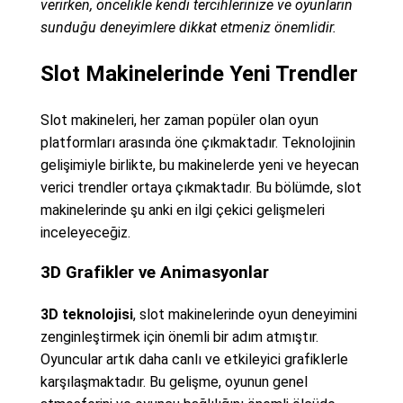
verirken, öncelikle kendi tercihlerinize ve oyunların
sunduğu deneyimlere dikkat etmeniz önemlidir.
Slot Makinelerinde Yeni Trendler
Slot makineleri, her zaman popüler olan oyun
platformları arasında öne çıkmaktadır. Teknolojinin
gelişimiyle birlikte, bu makinelerde yeni ve heyecan
verici trendler ortaya çıkmaktadır. Bu bölümde, slot
makinelerinde şu anki en ilgi çekici gelişmeleri
inceleyeceğiz.
3D Grafikler ve Animasyonlar
3D teknolojisi
, slot makinelerinde oyun deneyimini
zenginleştirmek için önemli bir adım atmıştır.
Oyuncular artık daha canlı ve etkileyici grafiklerle
karşılaşmaktadır. Bu gelişme, oyunun genel