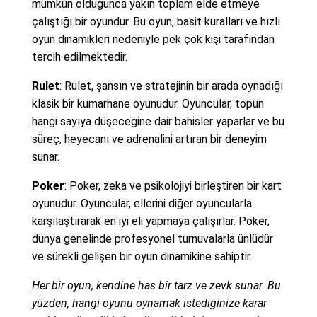
mümkün olduğunca yakın toplam elde etmeye
çalıştığı bir oyundur. Bu oyun, basit kuralları ve hızlı
oyun dinamikleri nedeniyle pek çok kişi tarafından
tercih edilmektedir.
Rulet
: Rulet, şansın ve stratejinin bir arada oynadığı
klasik bir kumarhane oyunudur. Oyuncular, topun
hangi sayıya düşeceğine dair bahisler yaparlar ve bu
süreç, heyecanı ve adrenalini artıran bir deneyim
sunar.
Poker
: Poker, zeka ve psikolojiyi birleştiren bir kart
oyunudur. Oyuncular, ellerini diğer oyuncularla
karşılaştırarak en iyi eli yapmaya çalışırlar. Poker,
dünya genelinde profesyonel turnuvalarla ünlüdür
ve sürekli gelişen bir oyun dinamikine sahiptir.
Her bir oyun, kendine has bir tarz ve zevk sunar. Bu
yüzden, hangi oyunu oynamak istediğinize karar