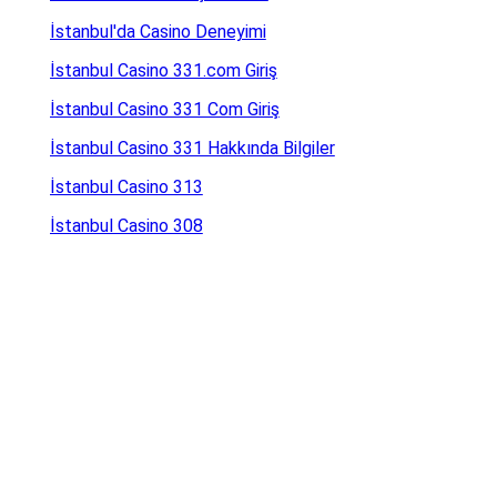
İstanbul'da Casino Deneyimi
İstanbul Casino 331.com Giriş
İstanbul Casino 331 Com Giriş
İstanbul Casino 331 Hakkında Bilgiler
İstanbul Casino 313
İstanbul Casino 308
İstanbul Casino 307.com Giriş
İstanbul Casino 293.com Giriş
İstanbul Casino 292 Giriş
İstanbul Kasino 290
İstanbul Kasino 273
İstanbul Casino 245