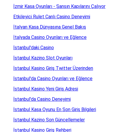
İzmir Kasa Oyunları - Şansın Kapılarını Çalıyor
Etkileyici Rulet Canlı Casino Deneyimi
İtalyan Kasa Dünyasına Genel Bakış
İtalyada Casino Oyunları ve Eğlence
İstanbul'daki Casino
İstanbul Kazino Slot Oyunları
İstanbul Kasino Giriş Twitter Üzerinden
İstanbul'da Casino Oyunları ve Eğlence
İstanbul Kasino Yeni Giriş Adresi
İstanbul'da Casino Deneyimi
İstanbul Kasa Oyunu En Son Giriş Bilgileri
İstanbul Kazino Son Güncellemeler
İstanbul Kasino Giriş Rehberi