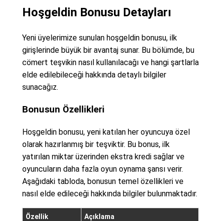
Hoşgeldin Bonusu Detayları
Yeni üyelerimize sunulan hoşgeldin bonusu, ilk
girişlerinde büyük bir avantaj sunar. Bu bölümde, bu
cömert teşvikin nasıl kullanılacağı ve hangi şartlarla
elde edilebileceği hakkında detaylı bilgiler
sunacağız.
Bonusun Özellikleri
Hoşgeldin bonusu, yeni katılan her oyuncuya özel
olarak hazırlanmış bir teşviktir. Bu bonus, ilk
yatırılan miktar üzerinden ekstra kredi sağlar ve
oyuncuların daha fazla oyun oynama şansı verir.
Aşağıdaki tabloda, bonusun temel özellikleri ve
nasıl elde edileceği hakkında bilgiler bulunmaktadır.
Özellik
Açıklama