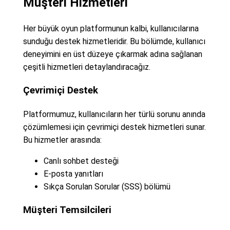
Müşteri Hizmetleri
Her büyük oyun platformunun kalbi, kullanıcılarına
sunduğu destek hizmetleridir. Bu bölümde, kullanıcı
deneyimini en üst düzeye çıkarmak adına sağlanan
çeşitli hizmetleri detaylandıracağız.
Çevrimiçi Destek
Platformumuz, kullanıcıların her türlü sorunu anında
çözümlemesi için çevrimiçi destek hizmetleri sunar.
Bu hizmetler arasında:
Canlı sohbet desteği
E-posta yanıtları
Sıkça Sorulan Sorular (SSS) bölümü
Müşteri Temsilcileri