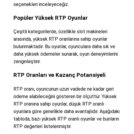
seçenekleri inceleyeceğiz.
Popüler Yüksek RTP Oyunlar
Çeşitli kategorilerde, özellikle slot makineleri
arasında, yüksek RTP oranlarına sahip oyunlar
bulunmaktadır. Bu oyunlar, oyunculara daha sık ve
daha yüksek ödemeler sunarak, oyun deneyimlerini
zenginleştirir.
RTP Oranları ve Kazanç Potansiyeli
RTP oranı, oyuncunun uzun vadede ne kadar geri
ödeme alabileceğini gösteren bir ölçüttür. Yüksek
RTP oranına sahip oyunlar, düşük RTP oranlı
oyunlara göre genellikle daha avantajlıdır. Aşağıdaki
tabloda, bazı yüksek RTP oranlı oyunlar ve bunların
RTP değerleri listelenmiştir.