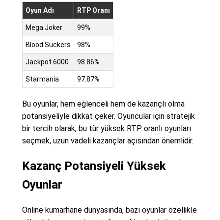
Oyun Adı
RTP Oranı
Mega Joker
99%
Blood Suckers
98%
Jackpot 6000
98.86%
Starmania
97.87%
Bu oyunlar, hem eğlenceli hem de kazançlı olma
potansiyeliyle dikkat çeker. Oyuncular için stratejik
bir tercih olarak, bu tür yüksek RTP oranlı oyunları
seçmek, uzun vadeli kazançlar açısından önemlidir.
Kazanç Potansiyeli Yüksek
Oyunlar
Online kumarhane dünyasında, bazı oyunlar özellikle