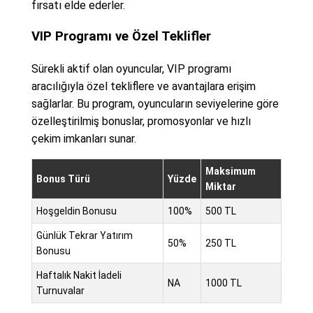
fırsatı elde ederler.
VIP Programı ve Özel Teklifler
Sürekli aktif olan oyuncular, VIP programı
aracılığıyla özel tekliflere ve avantajlara erişim
sağlarlar. Bu program, oyuncuların seviyelerine göre
özelleştirilmiş bonuslar, promosyonlar ve hızlı
çekim imkanları sunar.
Maksimum
Bonus Türü
Yüzde
Miktar
Hoşgeldin Bonusu
100%
500 TL
Günlük Tekrar Yatırım
50%
250 TL
Bonusu
Haftalık Nakit İadeli
NA
1000 TL
Turnuvalar