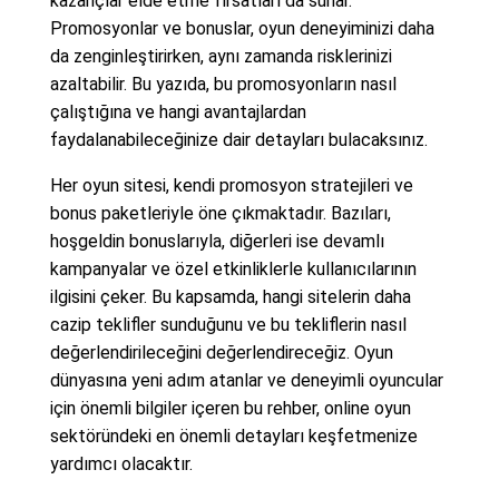
kazançlar elde etme fırsatları da sunar.
Promosyonlar ve bonuslar, oyun deneyiminizi daha
da zenginleştirirken, aynı zamanda risklerinizi
azaltabilir. Bu yazıda, bu promosyonların nasıl
çalıştığına ve hangi avantajlardan
faydalanabileceğinize dair detayları bulacaksınız.
Her oyun sitesi, kendi promosyon stratejileri ve
bonus paketleriyle öne çıkmaktadır. Bazıları,
hoşgeldin bonuslarıyla, diğerleri ise devamlı
kampanyalar ve özel etkinliklerle kullanıcılarının
ilgisini çeker. Bu kapsamda, hangi sitelerin daha
cazip teklifler sunduğunu ve bu tekliflerin nasıl
değerlendirileceğini değerlendireceğiz. Oyun
dünyasına yeni adım atanlar ve deneyimli oyuncular
için önemli bilgiler içeren bu rehber, online oyun
sektöründeki en önemli detayları keşfetmenize
yardımcı olacaktır.