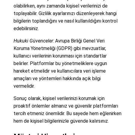
olabilirken, aynı zamanda kişisel verilerinizi de
toplayabilir. Gizlilik ayarlarınızı düzenleyerek hangi
bilgilerin toplandığını ve nasıl kullanıldığını kontrol
edebilirsiniz.
Hukuki Güvenceler
: Avrupa Birliği Genel Veri
Koruma Yönetmeliği (GDPR) gibi mevzuatlar,
kullanıcı verilerinin korunması için standartlar
belirler. Platformlar bu yönetmeliklere uygun
hareket etmelidir ve kullanıcılara veri işleme
amaçları ve yöntemleri hakkında açık bilgi
vermelidir.
Sonuç olarak, kişisel verilerinizi korumak için
proaktif önlemler almanız ve güvenilir platformları
tercih etmeniz önemlidir. Bu sayede hem eğlenirken
hem de kişisel bilgilerinizle güvende kalırsınız.