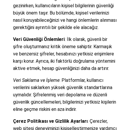
gezinirken, kullanıcıların kişisel bilgilerinin güvenliği
büyük önem taşır. Bu bölümde, kişisel verilerinizi
nasıl koruyabileceğinizi ve hangi önlemlerin alınması
gerektiğini ayrıntılı bir şekilde ele alacağız.
Veri Güvenliği Önlemleri
: İlk olarak, güvenli bir
şifre oluşturmanız kritik öneme sahiptir. Karmaşık
ve benzersiz şifreler, hesabınızı yetkisiz erişimlere
karşı korur. Ayrıca, iki faktörlü doğrulama yöntemini
aktive etmek, hesap güvenliğinizi daha da artırır.
Veri Saklama ve İşleme
: Platformlar, kullanıcı
verilerini saklarken yüksek güvenlik standartlarına
uymalıdır. Şifrelenmiş veri depolama ve düzenli
güvenlik güncellemeleri, bilgilerinizi yetkisiz kişilerin
eline geçme riskini en aza indirir.
Çerez Politikası ve Gizlilik Ayarları
: Çerezler,
web sitesi deneyiminizi kişiselleştirmenize yardımcı