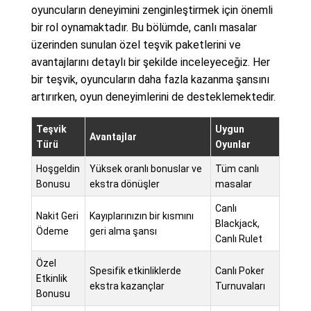
oyuncuların deneyimini zenginleştirmek için önemli
bir rol oynamaktadır. Bu bölümde, canlı masalar
üzerinden sunulan özel teşvik paketlerini ve
avantajlarını detaylı bir şekilde inceleyeceğiz. Her
bir teşvik, oyuncuların daha fazla kazanma şansını
artırırken, oyun deneyimlerini de desteklemektedir.
Teşvik
Uygun
Avantajlar
Türü
Oyunlar
Hoşgeldin
Yüksek oranlı bonuslar ve
Tüm canlı
Bonusu
ekstra dönüşler
masalar
Canlı
Nakit Geri
Kayıplarınızın bir kısmını
Blackjack,
Ödeme
geri alma şansı
Canlı Rulet
Özel
Spesifik etkinliklerde
Canlı Poker
Etkinlik
ekstra kazançlar
Turnuvaları
Bonusu