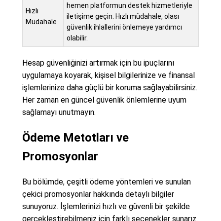
hemen platformun destek hizmetleriyle
Hızlı
iletişime geçin. Hızlı müdahale, olası
Müdahale
güvenlik ihlallerini önlemeye yardımcı
olabilir.
Hesap güvenliğinizi artırmak için bu ipuçlarını
uygulamaya koyarak, kişisel bilgilerinize ve finansal
işlemlerinize daha güçlü bir koruma sağlayabilirsiniz.
Her zaman en güncel güvenlik önlemlerine uyum
sağlamayı unutmayın.
Ödeme Metotları ve
Promosyonlar
Bu bölümde, çeşitli ödeme yöntemleri ve sunulan
çekici promosyonlar hakkında detaylı bilgiler
sunuyoruz. İşlemlerinizi hızlı ve güvenli bir şekilde
gerçekleştirebilmeniz için farklı seçenekler sunarız.