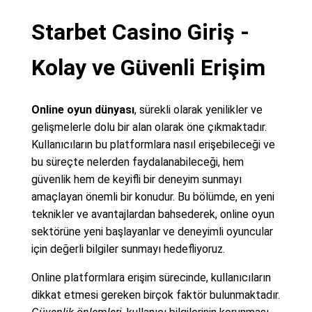
Starbet Casino Giriş -
Kolay ve Güvenli Erişim
Online oyun dünyası
, sürekli olarak yenilikler ve
gelişmelerle dolu bir alan olarak öne çıkmaktadır.
Kullanıcıların bu platformlara nasıl erişebileceği ve
bu süreçte nelerden faydalanabileceği, hem
güvenlik hem de keyifli bir deneyim sunmayı
amaçlayan önemli bir konudur. Bu bölümde, en yeni
teknikler ve avantajlardan bahsederek, online oyun
sektörüne yeni başlayanlar ve deneyimli oyuncular
için değerli bilgiler sunmayı hedefliyoruz.
Online platformlara erişim sürecinde, kullanıcıların
dikkat etmesi gereken birçok faktör bulunmaktadır.