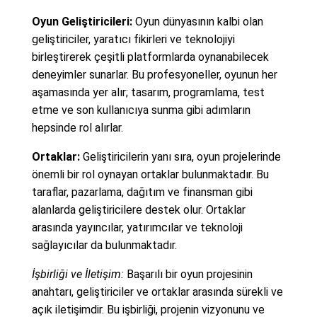
Oyun Geliştiricileri:
Oyun dünyasının kalbi olan
geliştiriciler, yaratıcı fikirleri ve teknolojiyi
birleştirerek çeşitli platformlarda oynanabilecek
deneyimler sunarlar. Bu profesyoneller, oyunun her
aşamasında yer alır; tasarım, programlama, test
etme ve son kullanıcıya sunma gibi adımların
hepsinde rol alırlar.
Ortaklar:
Geliştiricilerin yanı sıra, oyun projelerinde
önemli bir rol oynayan ortaklar bulunmaktadır. Bu
taraflar, pazarlama, dağıtım ve finansman gibi
alanlarda geliştiricilere destek olur. Ortaklar
arasında yayıncılar, yatırımcılar ve teknoloji
sağlayıcılar da bulunmaktadır.
İşbirliği ve İletişim:
Başarılı bir oyun projesinin
anahtarı, geliştiriciler ve ortaklar arasında sürekli ve
açık iletişimdir. Bu işbirliği, projenin vizyonunu ve