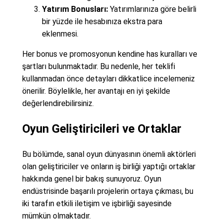
Yatırım Bonusları:
Yatırımlarınıza göre belirli
bir yüzde ile hesabınıza ekstra para
eklenmesi.
Her bonus ve promosyonun kendine has kuralları ve
şartları bulunmaktadır. Bu nedenle, her teklifi
kullanmadan önce detayları dikkatlice incelemeniz
önerilir. Böylelikle, her avantajı en iyi şekilde
değerlendirebilirsiniz.
Oyun Geliştiricileri ve Ortaklar
Bu bölümde, sanal oyun dünyasının önemli aktörleri
olan geliştiriciler ve onların iş birliği yaptığı ortaklar
hakkında genel bir bakış sunuyoruz. Oyun
endüstrisinde başarılı projelerin ortaya çıkması, bu
iki tarafın etkili iletişim ve işbirliği sayesinde
mümkün olmaktadır.