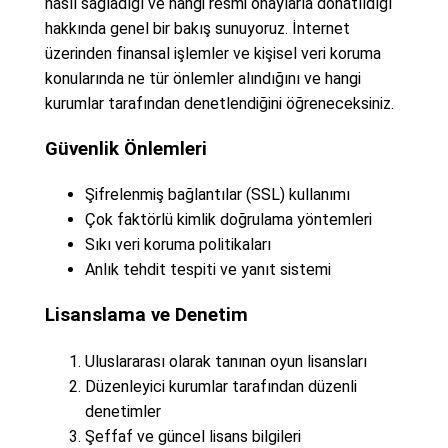
nasıl sağladığı ve hangi resmi onaylarla donatıldığı
hakkında genel bir bakış sunuyoruz. İnternet
üzerinden finansal işlemler ve kişisel veri koruma
konularında ne tür önlemler alındığını ve hangi
kurumlar tarafından denetlendiğini öğreneceksiniz.
Güvenlik Önlemleri
Şifrelenmiş bağlantılar (SSL) kullanımı
Çok faktörlü kimlik doğrulama yöntemleri
Sıkı veri koruma politikaları
Anlık tehdit tespiti ve yanıt sistemi
Lisanslama ve Denetim
Uluslararası olarak tanınan oyun lisansları
Düzenleyici kurumlar tarafından düzenli
denetimler
Şeffaf ve güncel lisans bilgileri