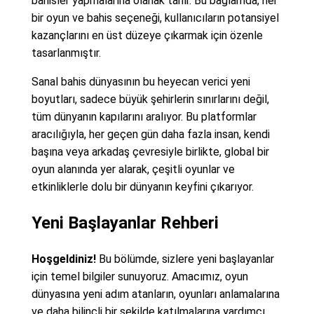
bahisler yapmalarına olanak tanır. Bu bağlamda, her
bir oyun ve bahis seçeneği, kullanıcıların potansiyel
kazançlarını en üst düzeye çıkarmak için özenle
tasarlanmıştır.
Sanal bahis dünyasının bu heyecan verici yeni
boyutları, sadece büyük şehirlerin sınırlarını değil,
tüm dünyanın kapılarını aralıyor. Bu platformlar
aracılığıyla, her geçen gün daha fazla insan, kendi
başına veya arkadaş çevresiyle birlikte, global bir
oyun alanında yer alarak, çeşitli oyunlar ve
etkinliklerle dolu bir dünyanın keyfini çıkarıyor.
Yeni Başlayanlar Rehberi
Hoşgeldiniz!
Bu bölümde, sizlere yeni başlayanlar
için temel bilgiler sunuyoruz. Amacımız, oyun
dünyasına yeni adım atanların, oyunları anlamalarına
ve daha bilinçli bir şekilde katılmalarına yardımcı