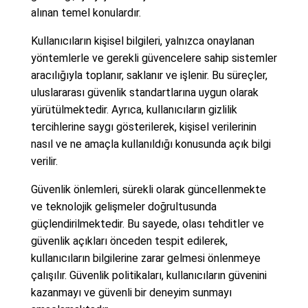
alınan temel konulardır.
Kullanıcıların kişisel bilgileri, yalnızca onaylanan
yöntemlerle ve gerekli güvencelere sahip sistemler
aracılığıyla toplanır, saklanır ve işlenir. Bu süreçler,
uluslararası güvenlik standartlarına uygun olarak
yürütülmektedir. Ayrıca, kullanıcıların gizlilik
tercihlerine saygı gösterilerek, kişisel verilerinin
nasıl ve ne amaçla kullanıldığı konusunda açık bilgi
verilir.
Güvenlik önlemleri, sürekli olarak güncellenmekte
ve teknolojik gelişmeler doğrultusunda
güçlendirilmektedir. Bu sayede, olası tehditler ve
güvenlik açıkları önceden tespit edilerek,
kullanıcıların bilgilerine zarar gelmesi önlenmeye
çalışılır. Güvenlik politikaları, kullanıcıların güvenini
kazanmayı ve güvenli bir deneyim sunmayı