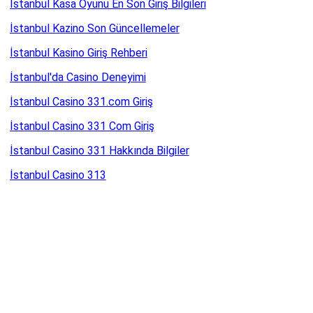
İstanbul Kasa Oyunu En Son Giriş Bilgileri
İstanbul Kazino Son Güncellemeler
İstanbul Kasino Giriş Rehberi
İstanbul'da Casino Deneyimi
İstanbul Casino 331.com Giriş
İstanbul Casino 331 Com Giriş
İstanbul Casino 331 Hakkında Bilgiler
İstanbul Casino 313
İstanbul Casino 308
İstanbul Casino 307.com Giriş
İstanbul Casino 293.com Giriş
İstanbul Casino 292 Giriş
İstanbul Kasino 290