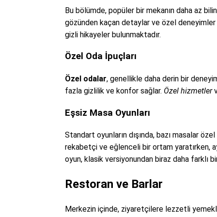
Bu bölümde, popüler bir mekanın daha az bilin
gözünden kaçan detaylar ve özel deneyimler s
gizli hikayeler bulunmaktadır.
Özel Oda İpuçları
Özel odalar
, genellikle daha derin bir deneyi
fazla gizlilik ve konfor sağlar.
Özel hizmetler
v
Eşsiz Masa Oyunları
Standart oyunların dışında, bazı masalar özel 
rekabetçi ve eğlenceli bir ortam yaratırken, a
oyun, klasik versiyonundan biraz daha farklı b
Restoran ve Barlar
Merkezin içinde, ziyaretçilere lezzetli yemek