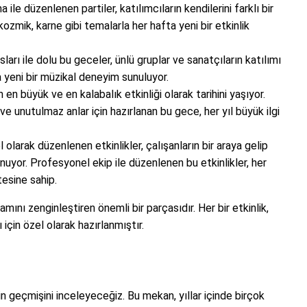
 ile düzenlenen partiler, katılımcıların kendilerini farklı bir
ozmik, karne gibi temalarla her hafta yeni bir etkinlik
arı ile dolu bu geceler, ünlü gruplar ve sanatçıların katılımı
a yeni bir müzikal deneyim sunuluyor.
en büyük ve en kalabalık etkinliği olarak tarihini yaşıyor.
e unutulmaz anlar için hazırlanan bu gece, her yıl büyük ilgi
l olarak düzenlenen etkinlikler, çalışanların bir araya gelip
uyor. Profesyonel ekip ile düzenlenen bu etkinlikler, her
tesine sahip.
amını zenginleştiren önemli bir parçasıdır. Her bir etkinlik,
için özel olarak hazırlanmıştır.
 geçmişini inceleyeceğiz. Bu mekan, yıllar içinde birçok