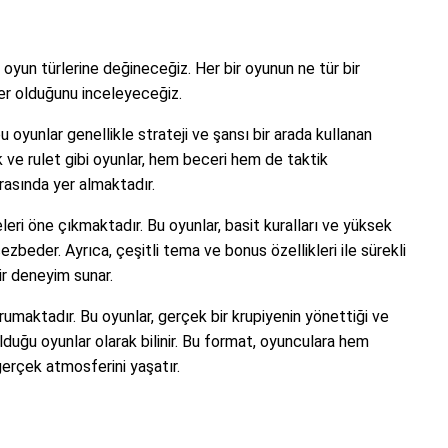
yun türlerine değineceğiz. Her bir oyunun ne tür bir
r olduğunu inceleyeceğiz.
 oyunlar genellikle strateji ve şansı bir arada kullanan
ack ve rulet gibi oyunlar, hem beceri hem de taktik
arasında yer almaktadır.
eri öne çıkmaktadır. Bu oyunlar, basit kuralları ve yüksek
ezbeder. Ayrıca, çeşitli tema ve bonus özellikleri ile sürekli
ir deneyim sunar.
orumaktadır. Bu oyunlar, gerçek bir krupiyenin yönettiği ve
lduğu oyunlar olarak bilinir. Bu format, oyunculara hem
erçek atmosferini yaşatır.