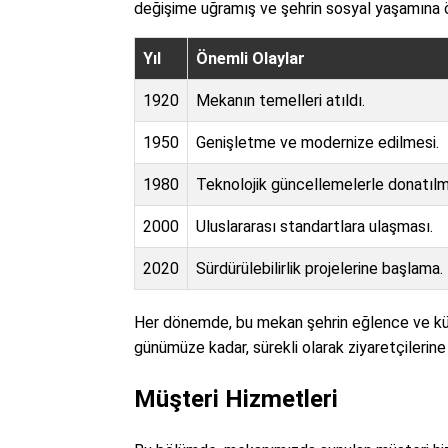
değişime uğramış ve şehrin sosyal yaşamına ö
Yıl
Önemli Olaylar
1920
Mekanın temelleri atıldı.
1950
Genişletme ve modernize edilmesi.
1980
Teknolojik güncellemelerle donatılm
2000
Uluslararası standartlara ulaşması.
2020
Sürdürülebilirlik projelerine başlama.
Her dönemde, bu mekan şehrin eğlence ve kül
günümüze kadar, sürekli olarak ziyaretçilerin
Müşteri Hizmetleri