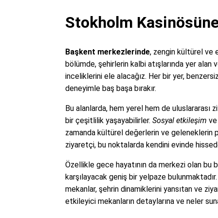
Stokholm Kasi̇nösün
Başkent merkezlerinde
, zengin kültürel ve
bölümde, şehirlerin kalbi atışlarında yer alan
inceliklerini ele alacağız. Her bir yer, benzer
deneyimle baş başa bırakır.
Bu alanlarda, hem yerel hem de uluslararası z
bir çeşitlilik yaşayabilirler.
Sosyal etkileşim
ve 
zamanda kültürel değerlerin ve geleneklerin pa
ziyaretçi, bu noktalarda kendini evinde hissed
Özellikle gece hayatının da merkezi olan bu b
karşılayacak geniş bir yelpaze bulunmaktadır.
mekanlar, şehrin dinamiklerini yansıtan ve ziya
etkileyici mekanların detaylarına ve neler sun