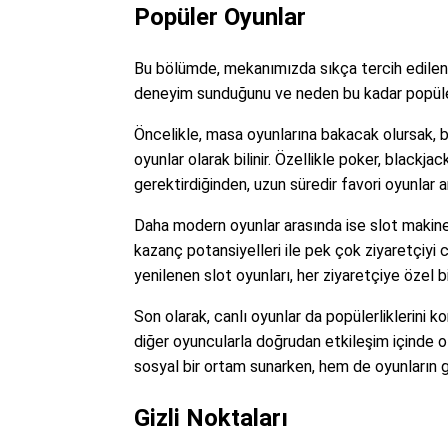
Popüler Oyunlar
Bu bölümde, mekanımızda sıkça tercih edilen o
deneyim sunduğunu ve neden bu kadar popüle
Öncelikle, masa oyunlarına bakacak olursak, bu
oyunlar olarak bilinir. Özellikle poker, blackj
gerektirdiğinden, uzun süredir favori oyunlar 
Daha modern oyunlar arasında ise slot makinel
kazanç potansiyelleri ile pek çok ziyaretçiyi c
yenilenen slot oyunları, her ziyaretçiye özel b
Son olarak, canlı oyunlar da popülerliklerini k
diğer oyuncularla doğrudan etkileşim içinde o
sosyal bir ortam sunarken, hem de oyunların g
Gizli Noktaları