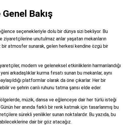
e Genel Bakış
 eğlence seçenekleriyle dolu bir dünya sizi bekliyor. Bu
 ve ziyaretçilerine unutulmaz anlar yaşatan mekanların
siz bir atmosfer sunarak, gelen herkesi kendine özgü bir
iyaretçiler, modern ve geleneksel etkinliklerin harmanlandığı
yeni arkadaşlıklar kurma fırsatı sunan bu mekanlar, aynı
ylaşıldığı platformlar olarak da öne çıkarlar. Her bir
ebilir ve şehrin canlı ruhunu tatma şansı elde eder.
ölgelerde, müzik, dansa ve eğlenceye dair her türlü isteği
 Günün her anında farklı bir renk katmak için tasarlanmış bu
retçilere sürekli yenilikler sunan noktalardır. Bu yazıda, bu
abileceklerine dair bir göz atacağız.