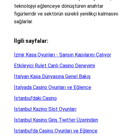
teknolojiyi eğlenceye dönüştüren anahtar
figürlerrdir ve sektörün sürekli yenilikçi kalmasını
sağlarlar.
İlgili sayfalar:
İzmir Kasa Oyunları - Şansın Kapılarını Çalıyor
Etkileyici Rulet Canlı Casino Deneyimi
İtalyan Kasa Dünyasına Genel Bakış
İtalyada Casino Oyunları ve Eğlence
İstanbul'daki Casino
İstanbul Kazino Slot Oyunları
İstanbul Kasino Giriş Twitter Üzerinden
İstanbul'da Casino Oyunları ve Eğlence