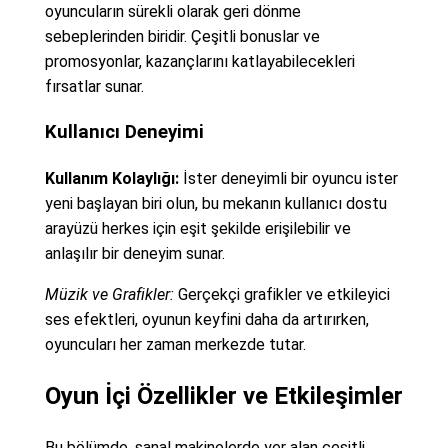
oyuncuların sürekli olarak geri dönme
sebeplerinden biridir. Çeşitli bonuslar ve
promosyonlar, kazançlarını katlayabilecekleri
fırsatlar sunar.
Kullanıcı Deneyimi
Kullanım Kolaylığı:
İster deneyimli bir oyuncu ister
yeni başlayan biri olun, bu mekanın kullanıcı dostu
arayüzü herkes için eşit şekilde erişilebilir ve
anlaşılır bir deneyim sunar.
Müzik ve Grafikler:
Gerçekçi grafikler ve etkileyici
ses efektleri, oyunun keyfini daha da artırırken,
oyuncuları her zaman merkezde tutar.
Oyun İçi Özellikler ve Etkileşimler
Bu bölümde, sanal makinelerde yer alan çeşitli