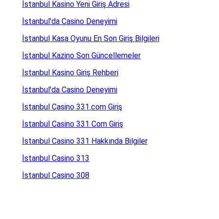
İstanbul Kasino Yeni Giriş Adresi
İstanbul'da Casino Deneyimi
İstanbul Kasa Oyunu En Son Giriş Bilgileri
İstanbul Kazino Son Güncellemeler
İstanbul Kasino Giriş Rehberi
İstanbul'da Casino Deneyimi
İstanbul Casino 331.com Giriş
İstanbul Casino 331 Com Giriş
İstanbul Casino 331 Hakkında Bilgiler
İstanbul Casino 313
İstanbul Casino 308
İstanbul Casino 307.com Giriş
İstanbul Casino 293.com Giriş