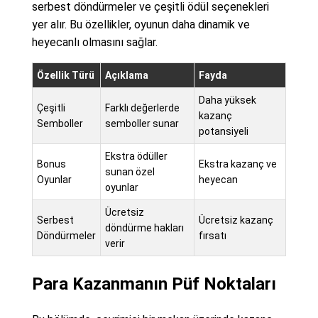
serbest döndürmeler ve çeşitli ödül seçenekleri
yer alır. Bu özellikler, oyunun daha dinamik ve
heyecanlı olmasını sağlar.
Özellik Türü
Açıklama
Fayda
Daha yüksek
Çeşitli
Farklı değerlerde
kazanç
Semboller
semboller sunar
potansiyeli
Ekstra ödüller
Bonus
Ekstra kazanç ve
sunan özel
Oyunlar
heyecan
oyunlar
Ücretsiz
Serbest
Ücretsiz kazanç
döndürme hakları
Döndürmeler
fırsatı
verir
Para Kazanmanın Püf Noktaları