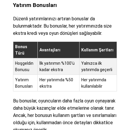
Yatırım Bonusları
Düzenli yatırımlarınızı artıran bonuslar da
bulunmaktadır. Bu bonuslar, her yatırımınızda size
ekstra kredi veya oyun dönüşleri sağlayabilir.
Bonus
Avantajları
Kullanım Şartları
Türü
Hoşgeldin
İlk yatırımın %100'ü
Yalnızca ilk
Bonusu
kadar ekstra
yatırımda geçerli
Yatırım
Her yatırımda %50
Her yatırımda
Bonusları
ekstra
kullanılabilir
Bu bonuslar, oyuncuların daha fazla oyun oynayarak
daha büyük kazançlar elde etmelerine olanak tanır.
Ancak, her bonusun kullanım şartları ve sınırlamaları
olduğu için, kullanmadan önce detayları dikkatlice
okumanız önerilir.