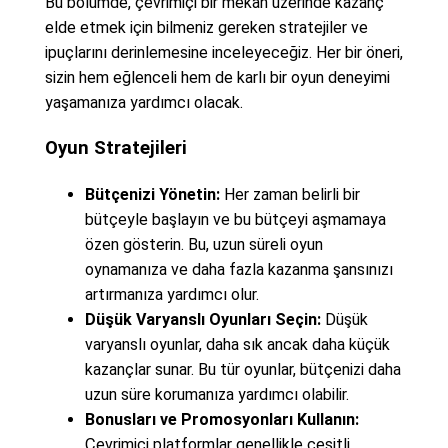
Bu bölümde, çevrimiçi bir mekan üzerinde kazanç
elde etmek için bilmeniz gereken stratejiler ve
ipuçlarını derinlemesine inceleyeceğiz. Her bir öneri,
sizin hem eğlenceli hem de karlı bir oyun deneyimi
yaşamanıza yardımcı olacak.
Oyun Stratejileri
Bütçenizi Yönetin:
Her zaman belirli bir
bütçeyle başlayın ve bu bütçeyi aşmamaya
özen gösterin. Bu, uzun süreli oyun
oynamanıza ve daha fazla kazanma şansınızı
artırmanıza yardımcı olur.
Düşük Varyanslı Oyunları Seçin:
Düşük
varyanslı oyunlar, daha sık ancak daha küçük
kazançlar sunar. Bu tür oyunlar, bütçenizi daha
uzun süre korumanıza yardımcı olabilir.
Bonusları ve Promosyonları Kullanın:
Çevrimiçi platformlar genellikle çeşitli