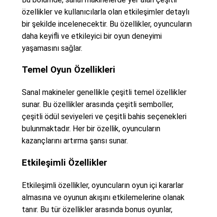
özellikler ve kullanıcılarla olan etkileşimler detaylı
bir şekilde incelenecektir. Bu özellikler, oyuncuların
daha keyifli ve etkileyici bir oyun deneyimi
yaşamasını sağlar.
Temel Oyun Özellikleri
Sanal makineler genellikle çeşitli temel özellikler
sunar. Bu özellikler arasında çeşitli semboller,
çeşitli ödül seviyeleri ve çeşitli bahis seçenekleri
bulunmaktadır. Her bir özellik, oyuncuların
kazançlarını artırma şansı sunar.
Etkileşimli Özellikler
Etkileşimli özellikler, oyuncuların oyun içi kararlar
almasına ve oyunun akışını etkilemelerine olanak
tanır. Bu tür özellikler arasında bonus oyunlar,