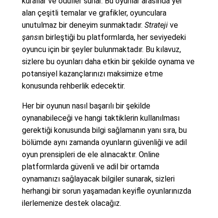
kurallar ve ödüller sunar. Bu oyunlar arasında yer
alan çeşitli temalar ve grafikler, oyunculara
unutulmaz bir deneyim sunmaktadır.
Strateji
ve
şans
ın birleştiği bu platformlarda, her seviyedeki
oyuncu için bir şeyler bulunmaktadır. Bu kılavuz,
sizlere bu oyunları daha etkin bir şekilde oynama ve
potansiyel kazançlarınızı maksimize etme
konusunda rehberlik edecektir.
Her bir oyunun nasıl başarılı bir şekilde
oynanabileceği ve hangi taktiklerin kullanılması
gerektiği konusunda bilgi sağlamanın yanı sıra, bu
bölümde aynı zamanda oyunların güvenliği ve adil
oyun prensipleri de ele alınacaktır. Online
platformlarda güvenli ve adil bir ortamda
oynamanızı sağlayacak bilgiler sunarak, sizleri
herhangi bir sorun yaşamadan keyifle oyunlarınızda
ilerlemenize destek olacağız.