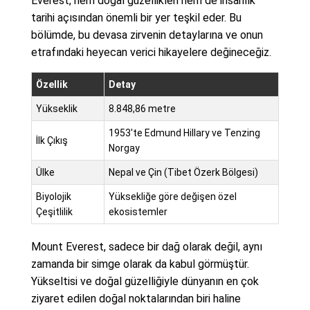
Everest, hem doğal güzellikleri hem de insanlık
tarihi açısından önemli bir yer teşkil eder. Bu
bölümde, bu devasa zirvenin detaylarına ve onun
etrafındaki heyecan verici hikayelere değineceğiz.
Özellik
Detay
Yükseklik
8.848,86 metre
1953'te Edmund Hillary ve Tenzing
İlk Çıkış
Norgay
Ülke
Nepal ve Çin (Tibet Özerk Bölgesi)
Biyolojik
Yüksekliğe göre değişen özel
Çeşitlilik
ekosistemler
Mount Everest, sadece bir dağ olarak değil, aynı
zamanda bir simge olarak da kabul görmüştür.
Yükseltisi ve doğal güzelliğiyle dünyanın en çok
ziyaret edilen doğal noktalarından biri haline