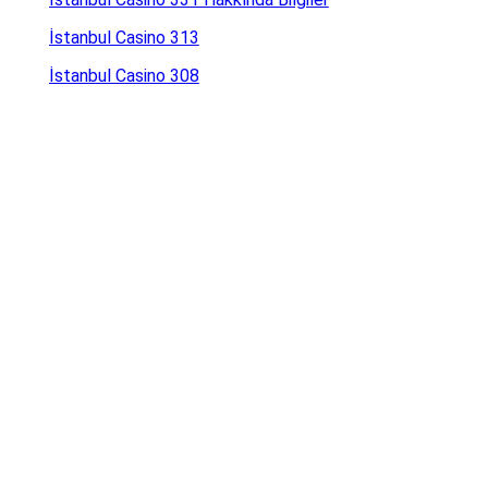
İstanbul Casino 313
İstanbul Casino 308
İstanbul Casino 307.com Giriş
İstanbul Casino 293.com Giriş
İstanbul Casino 292 Giriş
İstanbul Kasino 290
İstanbul Kasino 273
İstanbul Casino 245
İstanbul Casino 186
İstanbul Kasa 183
İstanbul Casino 128 Giriş
Online Casino İrlanda