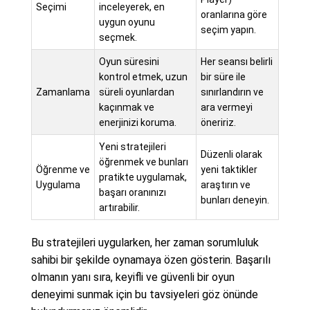
Seçimi
inceleyerek, en
oranlarına göre
uygun oyunu
seçim yapın.
seçmek.
Oyun süresini
Her seansı belirli
kontrol etmek, uzun
bir süre ile
Zamanlama
süreli oyunlardan
sınırlandırın ve
kaçınmak ve
ara vermeyi
enerjinizi koruma.
öneririz.
Yeni stratejileri
Düzenli olarak
öğrenmek ve bunları
Öğrenme ve
yeni taktikler
pratikte uygulamak,
Uygulama
araştırın ve
başarı oranınızı
bunları deneyin.
artırabilir.
Bu stratejileri uygularken, her zaman sorumluluk
sahibi bir şekilde oynamaya özen gösterin. Başarılı
olmanın yanı sıra, keyifli ve güvenli bir oyun
deneyimi sunmak için bu tavsiyeleri göz önünde