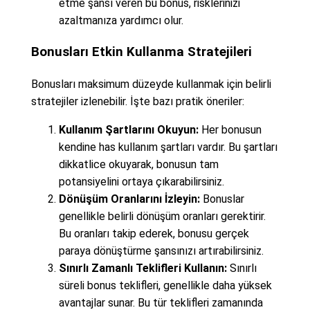
etme şansı veren bu bonus, risklerinizi
azaltmanıza yardımcı olur.
Bonusları Etkin Kullanma Stratejileri
Bonusları maksimum düzeyde kullanmak için belirli
stratejiler izlenebilir. İşte bazı pratik öneriler:
Kullanım Şartlarını Okuyun:
Her bonusun
kendine has kullanım şartları vardır. Bu şartları
dikkatlice okuyarak, bonusun tam
potansiyelini ortaya çıkarabilirsiniz.
Dönüşüm Oranlarını İzleyin:
Bonuslar
genellikle belirli dönüşüm oranları gerektirir.
Bu oranları takip ederek, bonusu gerçek
paraya dönüştürme şansınızı artırabilirsiniz.
Sınırlı Zamanlı Teklifleri Kullanın:
Sınırlı
süreli bonus teklifleri, genellikle daha yüksek
avantajlar sunar. Bu tür teklifleri zamanında