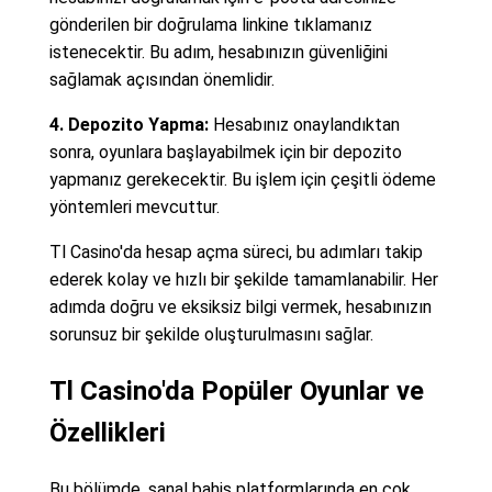
gönderilen bir doğrulama linkine tıklamanız
istenecektir. Bu adım, hesabınızın güvenliğini
sağlamak açısından önemlidir.
4. Depozito Yapma:
Hesabınız onaylandıktan
sonra, oyunlara başlayabilmek için bir depozito
yapmanız gerekecektir. Bu işlem için çeşitli ödeme
yöntemleri mevcuttur.
Tl Casino'da hesap açma süreci, bu adımları takip
ederek kolay ve hızlı bir şekilde tamamlanabilir. Her
adımda doğru ve eksiksiz bilgi vermek, hesabınızın
sorunsuz bir şekilde oluşturulmasını sağlar.
Tl Casino'da Popüler Oyunlar ve
Özellikleri
Bu bölümde, sanal bahis platformlarında en çok