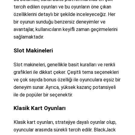
tercih edilen oyunları ve bu oyunların öne çıkan
özelliklerini detaylı bir şekilde inceleyeceğiz. Her
bir oyunun sunduğu benzersiz deneyimler ve
avantajlar, kullanıcıların keyifli zaman geçirmelerini
sağlamaktadır.
Slot Makineleri
Slot makineleri, genellikle basit kuralları ve renkli
grafikleri ile dikkat çeker. Çeşitli tema seçenekleri
ve çok sayıda bonus özelliği ile oyunculara eşsiz bir
deneyim sunar. Ayrıca, yüksek kazanç potansiyeli
ile de popüler bir seçenektir.
Klasik Kart Oyunları
Klasik kart oyunları, stratejiye dayalı oyunlar olup,
oyuncular arasında sürekli tercih edilir. BlackJack