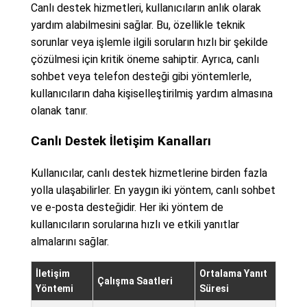
Canlı destek hizmetleri, kullanıcıların anlık olarak
yardım alabilmesini sağlar. Bu, özellikle teknik
sorunlar veya işlemle ilgili soruların hızlı bir şekilde
çözülmesi için kritik öneme sahiptir. Ayrıca, canlı
sohbet veya telefon desteği gibi yöntemlerle,
kullanıcıların daha kişiselleştirilmiş yardım almasına
olanak tanır.
Canlı Destek İletişim Kanalları
Kullanıcılar, canlı destek hizmetlerine birden fazla
yolla ulaşabilirler. En yaygın iki yöntem, canlı sohbet
ve e-posta desteğidir. Her iki yöntem de
kullanıcıların sorularına hızlı ve etkili yanıtlar
almalarını sağlar.
İletişim
Ortalama Yanıt
Çalışma Saatleri
Yöntemi
Süresi