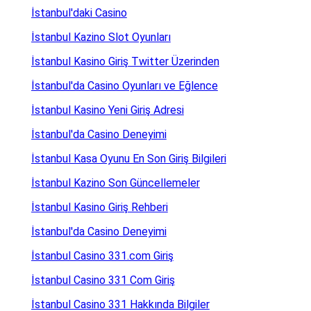
İstanbul'daki Casino
İstanbul Kazino Slot Oyunları
İstanbul Kasino Giriş Twitter Üzerinden
İstanbul'da Casino Oyunları ve Eğlence
İstanbul Kasino Yeni Giriş Adresi
İstanbul'da Casino Deneyimi
İstanbul Kasa Oyunu En Son Giriş Bilgileri
İstanbul Kazino Son Güncellemeler
İstanbul Kasino Giriş Rehberi
İstanbul'da Casino Deneyimi
İstanbul Casino 331.com Giriş
İstanbul Casino 331 Com Giriş
İstanbul Casino 331 Hakkında Bilgiler