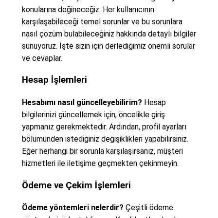
konularına değineceğiz. Her kullanıcının
karşılaşabileceği temel sorunlar ve bu sorunlara
nasıl çözüm bulabileceğiniz hakkında detaylı bilgiler
sunuyoruz. İşte sizin için derlediğimiz önemli sorular
ve cevaplar.
Hesap İşlemleri
Hesabımı nasıl güncelleyebilirim?
Hesap
bilgilerinizi güncellemek için, öncelikle giriş
yapmanız gerekmektedir. Ardından, profil ayarları
bölümünden istediğiniz değişiklikleri yapabilirsiniz.
Eğer herhangi bir sorunla karşılaşırsanız, müşteri
hizmetleri ile iletişime geçmekten çekinmeyin.
Ödeme ve Çekim İşlemleri
Ödeme yöntemleri nelerdir?
Çeşitli ödeme