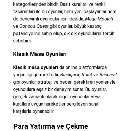
kategorilerinden biridir. Basit kuralları ve renkli
tasarımları ile bu oyunlar, hem yeni başlayanlar hem
de deneyimli oyuncular için idealdir.
Mega Moolah
ve
Gonzo's Quest
gibi oyunlar, büyük kazanç
potansiyeline sahip olup, sık sık oyuncuların tercih
sebebidir.
Klasik Masa Oyunları
Klasik masa oyunları
da online platformlarda
yoğun ilgi görmektedir.
Blackjack
,
Rulet
ve
Baccarat
gibi oyunlar, strateji ve beceri gerektiren yönleriyle
oyunculara eşsiz bir deneyim sunar. Bu oyunlar,
gerçek zamanlı olarak diğer oyuncular veya
kurallara uygun hareketler sergileyen sanal
karşılarla oynanabilir.
Para Yatırma ve Çekme