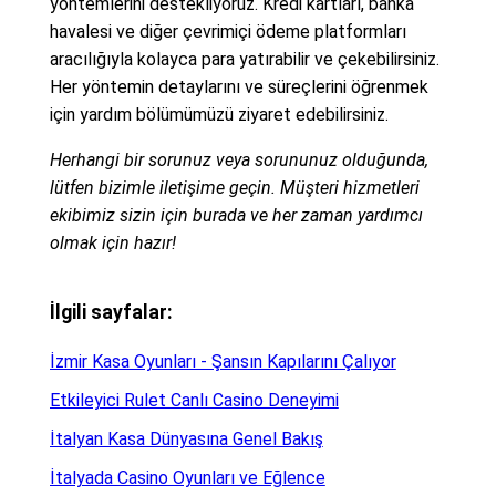
yöntemlerini destekliyoruz. Kredi kartları, banka
havalesi ve diğer çevrimiçi ödeme platformları
aracılığıyla kolayca para yatırabilir ve çekebilirsiniz.
Her yöntemin detaylarını ve süreçlerini öğrenmek
için yardım bölümümüzü ziyaret edebilirsiniz.
Herhangi bir sorunuz veya sorununuz olduğunda,
lütfen bizimle iletişime geçin. Müşteri hizmetleri
ekibimiz sizin için burada ve her zaman yardımcı
olmak için hazır!
İlgili sayfalar:
İzmir Kasa Oyunları - Şansın Kapılarını Çalıyor
Etkileyici Rulet Canlı Casino Deneyimi
İtalyan Kasa Dünyasına Genel Bakış
İtalyada Casino Oyunları ve Eğlence