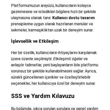
Platformumuzun arayüzü, kullanıcıların kolayca
gezinmesine ve istedikleri bilgilere hızlı bir şekilde
ulaşmasına olanak tanır.
Kullanıcı dostu tasarım
prensiplerine uygun olarak hazırlanan menüler ve
sekmeler, karmaşıklıktan uzak bir deneyim sunar.
İşlevsellik ve Etkileşim
Her bir özellik, kullanıcıların ihtiyaçlarını karşılamak
üzere özenle seçilmiştir.
Etkileşimli öğeler
ve
anlaşılır talimatlar, yeni başlayanların bile platformu
sorunsuz bir şekilde kullanabilmesini sağlar. Ayrıca,
sürekli güncellenen içerikler ve özelleştirilebilir
seçenekler, her kullanıcıya özel bir deneyim sunar.
SSS ve Yardım Kılavuzu
Bu bölümde, sıkça sorulan sorulara ve genel yardım