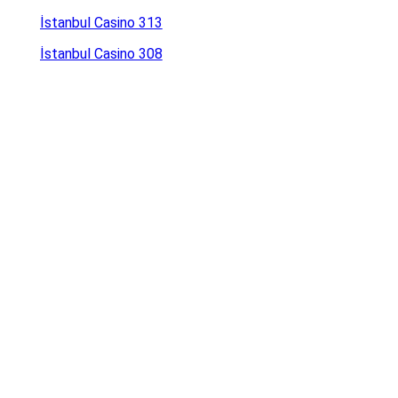
İstanbul Casino 313
İstanbul Casino 308
İstanbul Casino 307.com Giriş
İstanbul Casino 293.com Giriş
İstanbul Casino 292 Giriş
İstanbul Kasino 290
İstanbul Kasino 273
İstanbul Casino 245
İstanbul Casino 186
İstanbul Kasa 183
İstanbul Casino 128 Giriş
Online Casino İrlanda
İnternetten Casino Oynamanın Yasal Sonuçları