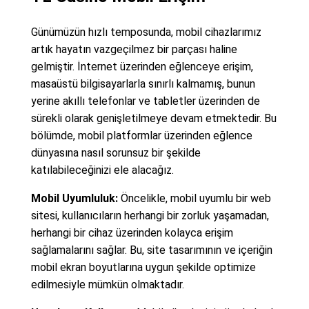
Günümüzün hızlı temposunda, mobil cihazlarımız
artık hayatın vazgeçilmez bir parçası haline
gelmiştir. İnternet üzerinden eğlenceye erişim,
masaüstü bilgisayarlarla sınırlı kalmamış, bunun
yerine akıllı telefonlar ve tabletler üzerinden de
sürekli olarak genişletilmeye devam etmektedir. Bu
bölümde, mobil platformlar üzerinden eğlence
dünyasına nasıl sorunsuz bir şekilde
katılabileceğinizi ele alacağız.
Mobil Uyumluluk:
Öncelikle, mobil uyumlu bir web
sitesi, kullanıcıların herhangi bir zorluk yaşamadan,
herhangi bir cihaz üzerinden kolayca erişim
sağlamalarını sağlar. Bu, site tasarımının ve içeriğin
mobil ekran boyutlarına uygun şekilde optimize
edilmesiyle mümkün olmaktadır.