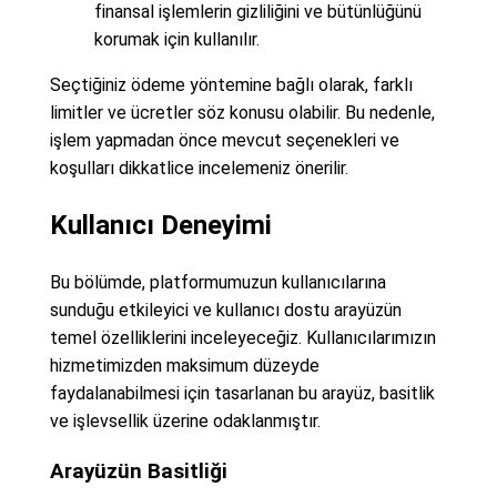
finansal işlemlerin gizliliğini ve bütünlüğünü
korumak için kullanılır.
Seçtiğiniz ödeme yöntemine bağlı olarak, farklı
limitler ve ücretler söz konusu olabilir. Bu nedenle,
işlem yapmadan önce mevcut seçenekleri ve
koşulları dikkatlice incelemeniz önerilir.
Kullanıcı Deneyimi
Bu bölümde, platformumuzun kullanıcılarına
sunduğu etkileyici ve kullanıcı dostu arayüzün
temel özelliklerini inceleyeceğiz. Kullanıcılarımızın
hizmetimizden maksimum düzeyde
faydalanabilmesi için tasarlanan bu arayüz, basitlik
ve işlevsellik üzerine odaklanmıştır.
Arayüzün Basitliği