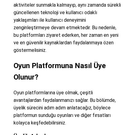
aktiviteler sunmakla kalmayıp, aynı zamanda sürekli
güncellenen teknoloji ve kullanıcı odaklı
yaklaşımları ile kullanıcı deneyimini
zenginleştirmeye devam etmektedir. Bu nedenle,
bu platformları ziyaret ederken, her zaman en yeni
ve en güvenilir kaynaklardan faydalanmaya özen
göstermelisiniz.
Oyun Platformuna Nasıl Üye
Olunur?
Oyun platformlarına üye olmak, çeşitli
avantajlardan faydalanmanızı sağlar. Bu bölümde,
üyelik sürecini adım adım anlatacağız, böylece
platformun sunduğu oyunları ve diğer fırsatları
kolayca keşfedebilirsiniz.