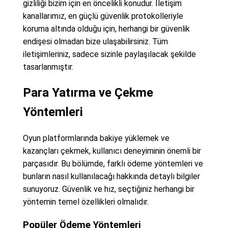
gizliliği bizim için en öncelikli konudur. İletişim
kanallarımız, en güçlü güvenlik protokolleriyle
koruma altında olduğu için, herhangi bir güvenlik
endişesi olmadan bize ulaşabilirsiniz. Tüm
iletişimleriniz, sadece sizinle paylaşılacak şekilde
tasarlanmıştır.
Para Yatırma ve Çekme
Yöntemleri
Oyun platformlarında bakiye yüklemek ve
kazançları çekmek, kullanıcı deneyiminin önemli bir
parçasıdır. Bu bölümde, farklı ödeme yöntemleri ve
bunların nasıl kullanılacağı hakkında detaylı bilgiler
sunuyoruz. Güvenlik ve hız, seçtiğiniz herhangi bir
yöntemin temel özellikleri olmalıdır.
Popüler Ödeme Yöntemleri