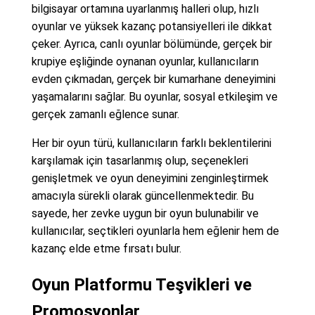
bilgisayar ortamına uyarlanmış halleri olup, hızlı
oyunlar ve yüksek kazanç potansiyelleri ile dikkat
çeker. Ayrıca, canlı oyunlar bölümünde, gerçek bir
krupiye eşliğinde oynanan oyunlar, kullanıcıların
evden çıkmadan, gerçek bir kumarhane deneyimini
yaşamalarını sağlar. Bu oyunlar, sosyal etkileşim ve
gerçek zamanlı eğlence sunar.
Her bir oyun türü, kullanıcıların farklı beklentilerini
karşılamak için tasarlanmış olup, seçenekleri
genişletmek ve oyun deneyimini zenginleştirmek
amacıyla sürekli olarak güncellenmektedir. Bu
sayede, her zevke uygun bir oyun bulunabilir ve
kullanıcılar, seçtikleri oyunlarla hem eğlenir hem de
kazanç elde etme fırsatı bulur.
Oyun Platformu Teşvikleri ve
Promosyonlar