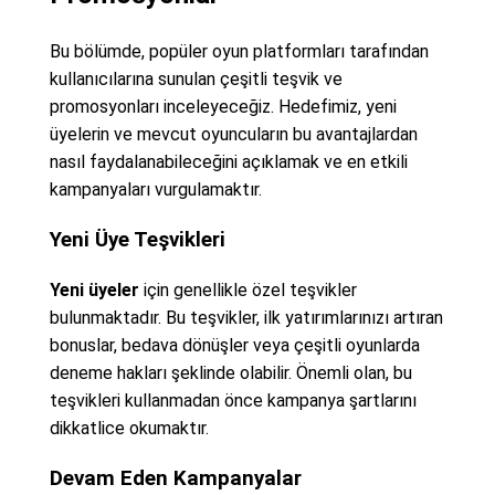
Bu bölümde, popüler oyun platformları tarafından
kullanıcılarına sunulan çeşitli teşvik ve
promosyonları inceleyeceğiz. Hedefimiz, yeni
üyelerin ve mevcut oyuncuların bu avantajlardan
nasıl faydalanabileceğini açıklamak ve en etkili
kampanyaları vurgulamaktır.
Yeni Üye Teşvikleri
Yeni üyeler
için genellikle özel teşvikler
bulunmaktadır. Bu teşvikler, ilk yatırımlarınızı artıran
bonuslar, bedava dönüşler veya çeşitli oyunlarda
deneme hakları şeklinde olabilir. Önemli olan, bu
teşvikleri kullanmadan önce kampanya şartlarını
dikkatlice okumaktır.
Devam Eden Kampanyalar