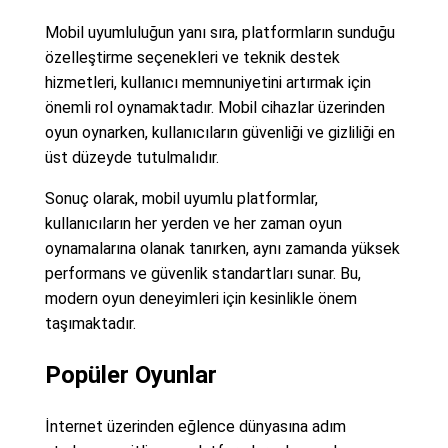
Mobil uyumluluğun yanı sıra, platformların sunduğu
özelleştirme seçenekleri ve teknik destek
hizmetleri, kullanıcı memnuniyetini artırmak için
önemli rol oynamaktadır. Mobil cihazlar üzerinden
oyun oynarken, kullanıcıların güvenliği ve gizliliği en
üst düzeyde tutulmalıdır.
Sonuç olarak, mobil uyumlu platformlar,
kullanıcıların her yerden ve her zaman oyun
oynamalarına olanak tanırken, aynı zamanda yüksek
performans ve güvenlik standartları sunar. Bu,
modern oyun deneyimleri için kesinlikle önem
taşımaktadır.
Popüler Oyunlar
İnternet üzerinden eğlence dünyasına adım