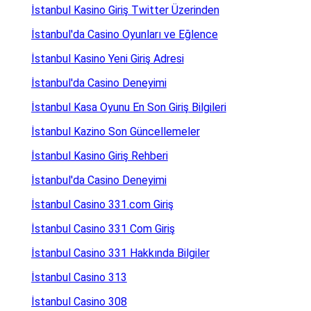
İstanbul Kasino Giriş Twitter Üzerinden
İstanbul'da Casino Oyunları ve Eğlence
İstanbul Kasino Yeni Giriş Adresi
İstanbul'da Casino Deneyimi
İstanbul Kasa Oyunu En Son Giriş Bilgileri
İstanbul Kazino Son Güncellemeler
İstanbul Kasino Giriş Rehberi
İstanbul'da Casino Deneyimi
İstanbul Casino 331.com Giriş
İstanbul Casino 331 Com Giriş
İstanbul Casino 331 Hakkında Bilgiler
İstanbul Casino 313
İstanbul Casino 308