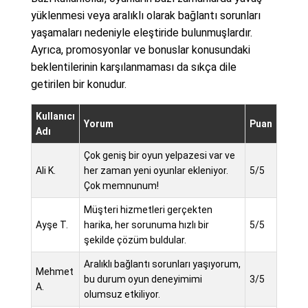
yüklenmesi veya aralıklı olarak bağlantı sorunları
yaşamaları nedeniyle eleştiride bulunmuşlardır.
Ayrıca, promosyonlar ve bonuslar konusundaki
beklentilerinin karşılanmaması da sıkça dile
getirilen bir konudur.
Kullanıcı
Yorum
Puan
Adı
Çok geniş bir oyun yelpazesi var ve
Ali K.
her zaman yeni oyunlar ekleniyor.
5/5
Çok memnunum!
Müşteri hizmetleri gerçekten
Ayşe T.
harika, her sorunuma hızlı bir
5/5
şekilde çözüm buldular.
Aralıklı bağlantı sorunları yaşıyorum,
Mehmet
bu durum oyun deneyimimi
3/5
A.
olumsuz etkiliyor.