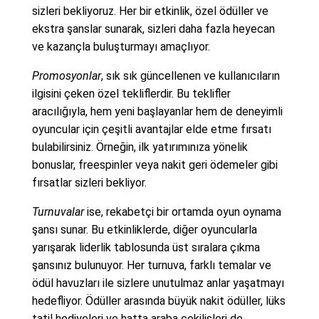
sizleri bekliyoruz. Her bir etkinlik, özel ödüller ve
ekstra şanslar sunarak, sizleri daha fazla heyecan
ve kazançla buluşturmayı amaçlıyor.
Promosyonlar
, sık sık güncellenen ve kullanıcıların
ilgisini çeken özel tekliflerdir. Bu teklifler
aracılığıyla, hem yeni başlayanlar hem de deneyimli
oyuncular için çeşitli avantajlar elde etme fırsatı
bulabilirsiniz. Örneğin, ilk yatırımınıza yönelik
bonuslar, freespinler veya nakit geri ödemeler gibi
fırsatlar sizleri bekliyor.
Turnuvalar
ise, rekabetçi bir ortamda oyun oynama
şansı sunar. Bu etkinliklerde, diğer oyuncularla
yarışarak liderlik tablosunda üst sıralara çıkma
şansınız bulunuyor. Her turnuva, farklı temalar ve
ödül havuzları ile sizlere unutulmaz anlar yaşatmayı
hedefliyor. Ödüller arasında büyük nakit ödüller, lüks
tatil hediyeleri ve hatta araba çekilişleri de