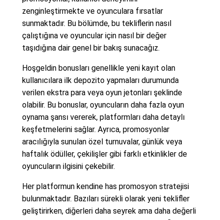
zenginleştirmekte ve oyunculara fırsatlar
sunmaktadır. Bu bölümde, bu tekliflerin nasıl
çalıştığına ve oyuncular için nasıl bir değer
taşıdığına dair genel bir bakış sunacağız.
Hoşgeldin bonusları genellikle yeni kayıt olan
kullanıcılara ilk depozito yapmaları durumunda
verilen ekstra para veya oyun jetonları şeklinde
olabilir. Bu bonuslar, oyuncuların daha fazla oyun
oynama şansı vererek, platformları daha detaylı
keşfetmelerini sağlar. Ayrıca, promosyonlar
aracılığıyla sunulan özel turnuvalar, günlük veya
haftalık ödüller, çekilişler gibi farklı etkinlikler de
oyuncuların ilgisini çekebilir.
Her platformun kendine has promosyon stratejisi
bulunmaktadır. Bazıları sürekli olarak yeni teklifler
geliştirirken, diğerleri daha seyrek ama daha değerli