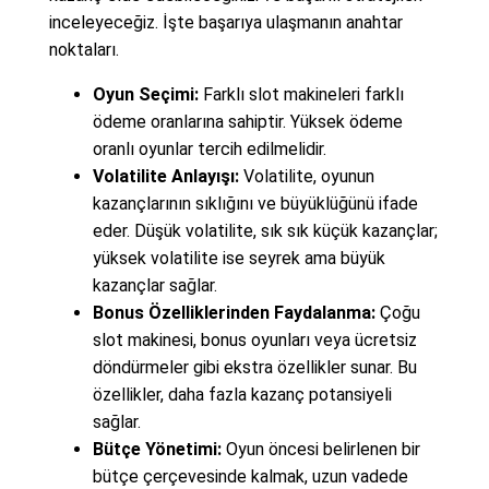
inceleyeceğiz. İşte başarıya ulaşmanın anahtar
noktaları.
Oyun Seçimi:
Farklı slot makineleri farklı
ödeme oranlarına sahiptir. Yüksek ödeme
oranlı oyunlar tercih edilmelidir.
Volatilite Anlayışı:
Volatilite, oyunun
kazançlarının sıklığını ve büyüklüğünü ifade
eder. Düşük volatilite, sık sık küçük kazançlar;
yüksek volatilite ise seyrek ama büyük
kazançlar sağlar.
Bonus Özelliklerinden Faydalanma:
Çoğu
slot makinesi, bonus oyunları veya ücretsiz
döndürmeler gibi ekstra özellikler sunar. Bu
özellikler, daha fazla kazanç potansiyeli
sağlar.
Bütçe Yönetimi:
Oyun öncesi belirlenen bir
bütçe çerçevesinde kalmak, uzun vadede