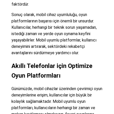
faktördür.
Sonuç olarak, mobil cihaz uyumluluğu, oyun
platformlarının başarısı için önemli bir unsurdur.
Kullanıcılar, herhangi bir teknik sorun yaşamadan,
istediği zaman ve yerde oyun oynama keyfini
yaşayabilirler. Mobil uyumlu platformlar, kullanıcı
deneyimini artırarak, sektördeki rekabetçi
avantajlarını sürdürmeye yardımcı olur.
Akıllı Telefonlar için Optimize
Oyun Platformları
Günümüzde, mobil cihazlar üzerinden çevrimiçi oyun
deneyimlerine erişim, kullanıcılar için büyük bir
kolaylık sağlamaktadır. Mobil uyumlu oyun
platformları, kullanıcıların herhangi bir zaman ve