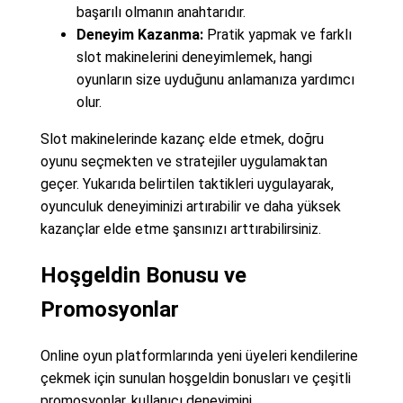
başarılı olmanın anahtarıdır.
Deneyim Kazanma:
Pratik yapmak ve farklı
slot makinelerini deneyimlemek, hangi
oyunların size uyduğunu anlamanıza yardımcı
olur.
Slot makinelerinde kazanç elde etmek, doğru
oyunu seçmekten ve stratejiler uygulamaktan
geçer. Yukarıda belirtilen taktikleri uygulayarak,
oyunculuk deneyiminizi artırabilir ve daha yüksek
kazançlar elde etme şansınızı arttırabilirsiniz.
Hoşgeldin Bonusu ve
Promosyonlar
Online oyun platformlarında yeni üyeleri kendilerine
çekmek için sunulan hoşgeldin bonusları ve çeşitli
promosyonlar, kullanıcı deneyimini