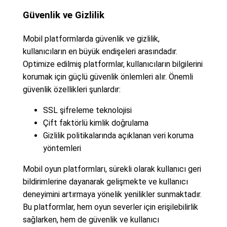
Güvenlik ve Gizlilik
Mobil platformlarda güvenlik ve gizlilik,
kullanıcıların en büyük endişeleri arasındadır.
Optimize edilmiş platformlar, kullanıcıların bilgilerini
korumak için güçlü güvenlik önlemleri alır. Önemli
güvenlik özellikleri şunlardır:
SSL şifreleme teknolojisi
Çift faktörlü kimlik doğrulama
Gizlilik politikalarında açıklanan veri koruma
yöntemleri
Mobil oyun platformları, sürekli olarak kullanıcı geri
bildirimlerine dayanarak gelişmekte ve kullanıcı
deneyimini artırmaya yönelik yenilikler sunmaktadır.
Bu platformlar, hem oyun severler için erişilebilirlik
sağlarken, hem de güvenlik ve kullanıcı