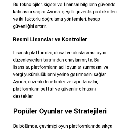
Bu teknolojiler, kişisel ve finansal bilgilerin güvende
kalmasını sağlar. Ayrıca, çeşitli güvenlik protokolleri
ve iki faktörlü doğrulama yöntemleri, hesap
güvenliğini artırır.
Resmi Lisanslar ve Kontroller
Lisanslı platformlar, ulusal ve uluslararası oyun
düzenleyicileri tarafından onaylanmıştır. Bu
lisanslar, platformların adil oyunlar sunmasını ve
vergi yükümlülüklerini yerine getirmesini sağlar.
Ayrıca, düzenli denetimler ve raporlamalar,
platformların şeffaf ve güvenilir olmasını
destekler.
Popüler Oyunlar ve Stratejileri
Bu bölümde, çevrimiçi oyun platformlarında sıkça