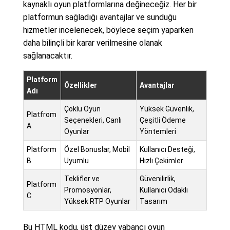
kaynaklı oyun platformlarına değineceğiz. Her bir
platformun sağladığı avantajlar ve sunduğu
hizmetler incelenecek, böylece seçim yaparken
daha bilinçli bir karar verilmesine olanak
sağlanacaktır.
Platform
Özellikler
Avantajlar
Adı
Çoklu Oyun
Yüksek Güvenlik,
Platfrom
Seçenekleri, Canlı
Çeşitli Ödeme
A
Oyunlar
Yöntemleri
Platform
Özel Bonuslar, Mobil
Kullanıcı Desteği,
B
Uyumlu
Hızlı Çekimler
Teklifler ve
Güvenilirlik,
Platform
Promosyonlar,
Kullanıcı Odaklı
C
Yüksek RTP Oyunlar
Tasarım
Bu HTML kodu, üst düzey yabancı oyun