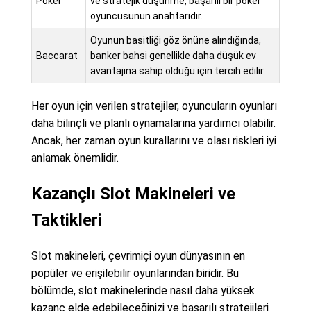
Poker
ve stratejik düşünme, başarılı bir poker
oyuncusunun anahtarıdır.
Oyunun basitliği göz önüne alındığında,
Baccarat
banker bahsi genellikle daha düşük ev
avantajına sahip olduğu için tercih edilir.
Her oyun için verilen stratejiler, oyuncuların oyunları
daha bilinçli ve planlı oynamalarına yardımcı olabilir.
Ancak, her zaman oyun kurallarını ve olası riskleri iyi
anlamak önemlidir.
Kazançlı Slot Makineleri ve
Taktikleri
Slot makineleri, çevrimiçi oyun dünyasının en
popüler ve erişilebilir oyunlarından biridir. Bu
bölümde, slot makinelerinde nasıl daha yüksek
kazanç elde edebileceğinizi ve başarılı stratejileri