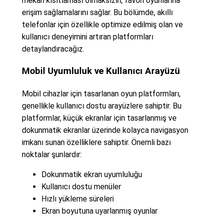
mekan kısıtlaması olmaksızın, favori oyunlarına
erişim sağlamalarını sağlar. Bu bölümde, akıllı
telefonlar için özellikle optimize edilmiş olan ve
kullanıcı deneyimini artıran platformları
detaylandıracağız.
Mobil Uyumluluk ve Kullanıcı Arayüzü
Mobil cihazlar için tasarlanan oyun platformları,
genellikle kullanıcı dostu arayüzlere sahiptir. Bu
platformlar, küçük ekranlar için tasarlanmış ve
dokunmatik ekranlar üzerinde kolayca navigasyon
imkanı sunan özelliklere sahiptir. Önemli bazı
noktalar şunlardır:
Dokunmatik ekran uyumluluğu
Kullanıcı dostu menüler
Hızlı yükleme süreleri
Ekran boyutuna uyarlanmış oyunlar