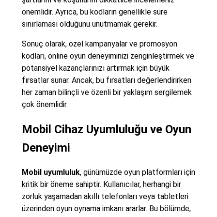
önemlidir. Ayrıca, bu kodların genellikle süre
sınırlaması olduğunu unutmamak gerekir.
Sonuç olarak, özel kampanyalar ve promosyon
kodları, online oyun deneyiminizi zenginleştirmek ve
potansiyel kazançlarınızı artırmak için büyük
fırsatlar sunar. Ancak, bu fırsatları değerlendirirken
her zaman bilinçli ve özenli bir yaklaşım sergilemek
çok önemlidir.
Mobil Cihaz Uyumluluğu ve Oyun
Deneyimi
Mobil uyumluluk
, günümüzde oyun platformları için
kritik bir öneme sahiptir. Kullanıcılar, herhangi bir
zorluk yaşamadan akıllı telefonları veya tabletleri
üzerinden oyun oynama imkanı ararlar. Bu bölümde,