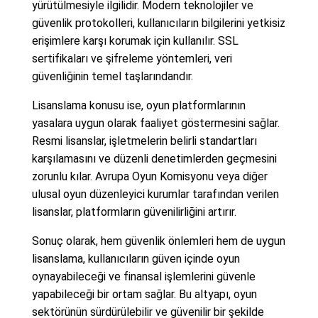
yürütülmesiyle ilgilidir. Modern teknolojiler ve
güvenlik protokolleri, kullanıcıların bilgilerini yetkisiz
erişimlere karşı korumak için kullanılır. SSL
sertifikaları ve şifreleme yöntemleri, veri
güvenliğinin temel taşlarındandır.
Lisanslama konusu ise, oyun platformlarının
yasalara uygun olarak faaliyet göstermesini sağlar.
Resmi lisanslar, işletmelerin belirli standartları
karşılamasını ve düzenli denetimlerden geçmesini
zorunlu kılar. Avrupa Oyun Komisyonu veya diğer
ulusal oyun düzenleyici kurumlar tarafından verilen
lisanslar, platformların güvenilirliğini artırır.
Sonuç olarak, hem güvenlik önlemleri hem de uygun
lisanslama, kullanıcıların güven içinde oyun
oynayabileceği ve finansal işlemlerini güvenle
yapabileceği bir ortam sağlar. Bu altyapı, oyun
sektörünün sürdürülebilir ve güvenilir bir şekilde