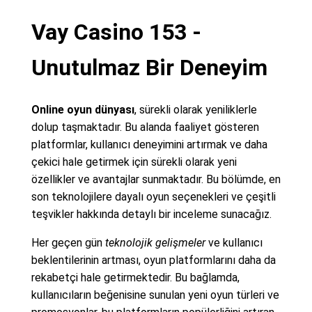
Vay Casino 153 -
Unutulmaz Bir Deneyim
Online oyun dünyası
, sürekli olarak yeniliklerle
dolup taşmaktadır. Bu alanda faaliyet gösteren
platformlar, kullanıcı deneyimini artırmak ve daha
çekici hale getirmek için sürekli olarak yeni
özellikler ve avantajlar sunmaktadır. Bu bölümde, en
son teknolojilere dayalı oyun seçenekleri ve çeşitli
teşvikler hakkında detaylı bir inceleme sunacağız.
Her geçen gün
teknolojik gelişmeler
ve kullanıcı
beklentilerinin artması, oyun platformlarını daha da
rekabetçi hale getirmektedir. Bu bağlamda,
kullanıcıların beğenisine sunulan yeni oyun türleri ve