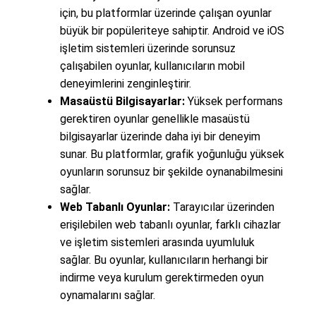
için, bu platformlar üzerinde çalışan oyunlar
büyük bir popüleriteye sahiptir. Android ve iOS
işletim sistemleri üzerinde sorunsuz
çalışabilen oyunlar, kullanıcıların mobil
deneyimlerini zenginleştirir.
Masaüstü Bilgisayarlar:
Yüksek performans
gerektiren oyunlar genellikle masaüstü
bilgisayarlar üzerinde daha iyi bir deneyim
sunar. Bu platformlar, grafik yoğunluğu yüksek
oyunların sorunsuz bir şekilde oynanabilmesini
sağlar.
Web Tabanlı Oyunlar:
Tarayıcılar üzerinden
erişilebilen web tabanlı oyunlar, farklı cihazlar
ve işletim sistemleri arasında uyumluluk
sağlar. Bu oyunlar, kullanıcıların herhangi bir
indirme veya kurulum gerektirmeden oyun
oynamalarını sağlar.