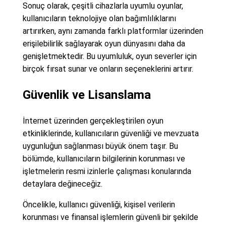
Sonuç olarak, çeşitli cihazlarla uyumlu oyunlar,
kullanıcıların teknolojiye olan bağımlılıklarını
artırırken, aynı zamanda farklı platformlar üzerinden
erişilebilirlik sağlayarak oyun dünyasını daha da
genişletmektedir. Bu uyumluluk, oyun severler için
birçok fırsat sunar ve onların seçeneklerini artırır.
Güvenlik ve Lisanslama
İnternet üzerinden gerçekleştirilen oyun
etkinliklerinde, kullanıcıların güvenliği ve mevzuata
uygunluğun sağlanması büyük önem taşır. Bu
bölümde, kullanıcıların bilgilerinin korunması ve
işletmelerin resmi izinlerle çalışması konularında
detaylara değineceğiz.
Öncelikle, kullanıcı güvenliği, kişisel verilerin
korunması ve finansal işlemlerin güvenli bir şekilde