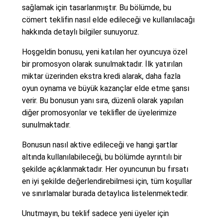
sağlamak için tasarlanmıştır. Bu bölümde, bu
cömert teklifin nasıl elde edileceği ve kullanılacağı
hakkında detaylı bilgiler sunuyoruz.
Hoşgeldin bonusu, yeni katılan her oyuncuya özel
bir promosyon olarak sunulmaktadır. İlk yatırılan
miktar üzerinden ekstra kredi alarak, daha fazla
oyun oynama ve büyük kazançlar elde etme şansı
verir. Bu bonusun yanı sıra, düzenli olarak yapılan
diğer promosyonlar ve teklifler de üyelerimize
sunulmaktadır.
Bonusun nasıl aktive edileceği ve hangi şartlar
altında kullanılabileceği, bu bölümde ayrıntılı bir
şekilde açıklanmaktadır. Her oyuncunun bu fırsatı
en iyi şekilde değerlendirebilmesi için, tüm koşullar
ve sınırlamalar burada detaylıca listelenmektedir.
Unutmayın, bu teklif sadece yeni üyeler için