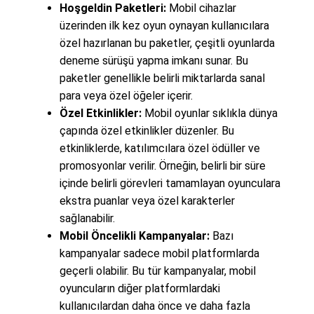
Hoşgeldin Paketleri:
Mobil cihazlar
üzerinden ilk kez oyun oynayan kullanıcılara
özel hazırlanan bu paketler, çeşitli oyunlarda
deneme sürüşü yapma imkanı sunar. Bu
paketler genellikle belirli miktarlarda sanal
para veya özel öğeler içerir.
Özel Etkinlikler:
Mobil oyunlar sıklıkla dünya
çapında özel etkinlikler düzenler. Bu
etkinliklerde, katılımcılara özel ödüller ve
promosyonlar verilir. Örneğin, belirli bir süre
içinde belirli görevleri tamamlayan oyunculara
ekstra puanlar veya özel karakterler
sağlanabilir.
Mobil Öncelikli Kampanyalar:
Bazı
kampanyalar sadece mobil platformlarda
geçerli olabilir. Bu tür kampanyalar, mobil
oyuncuların diğer platformlardaki
kullanıcılardan daha önce ve daha fazla