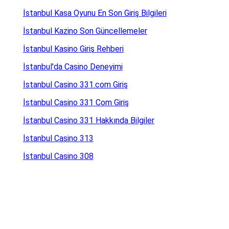
İstanbul Kasa Oyunu En Son Giriş Bilgileri
İstanbul Kazino Son Güncellemeler
İstanbul Kasino Giriş Rehberi
İstanbul'da Casino Deneyimi
İstanbul Casino 331.com Giriş
İstanbul Casino 331 Com Giriş
İstanbul Casino 331 Hakkında Bilgiler
İstanbul Casino 313
İstanbul Casino 308
İstanbul Casino 307.com Giriş
İstanbul Casino 293.com Giriş
İstanbul Casino 292 Giriş
İstanbul Kasino 290