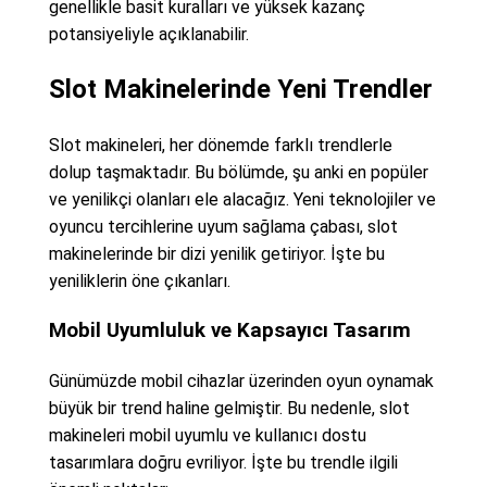
genellikle basit kuralları ve yüksek kazanç
potansiyeliyle açıklanabilir.
Slot Makinelerinde Yeni Trendler
Slot makineleri, her dönemde farklı trendlerle
dolup taşmaktadır. Bu bölümde, şu anki en popüler
ve yenilikçi olanları ele alacağız. Yeni teknolojiler ve
oyuncu tercihlerine uyum sağlama çabası, slot
makinelerinde bir dizi yenilik getiriyor. İşte bu
yeniliklerin öne çıkanları.
Mobil Uyumluluk ve Kapsayıcı Tasarım
Günümüzde mobil cihazlar üzerinden oyun oynamak
büyük bir trend haline gelmiştir. Bu nedenle, slot
makineleri mobil uyumlu ve kullanıcı dostu
tasarımlara doğru evriliyor. İşte bu trendle ilgili