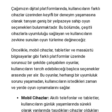
Çağımızın dijital platformlarında, kullanıcıların farklı
cihazlar üzerinden keyifli bir deneyim yaşamasına
olanak tanıyan geniş bir yelpazeye sahip oyun
seçenekleri bulunmaktadır. Bu bölümde, çeşitli
cihazlarla uyumluluğu sağlayan ve kullanıcıların
zevkine sunulan oyun türlerine değineceğiz.
Öncelikle, mobil cihazlar, tabletler ve masaüstü
bilgisayarlar gibi farklı platformlar üzerinde
sorunsuz bir şekilde çalışabilen oyunlar,
kullanıcıların tercih edebileceği başlıca seçenekler
arasında yer alır. Bu oyunlar, herhangi bir uyumluluk
sorunu yaşamadan, kullanıcıların istedikleri zaman
ve yerde oyun oynamalarını sağlar.
Mobil Cihazlar:
Akıllı telefonlar ve tabletler,
kullanıcıların günlük yaşamlarında sürekli
olarak yanlarında taşıdıkları cihazlar oldukları