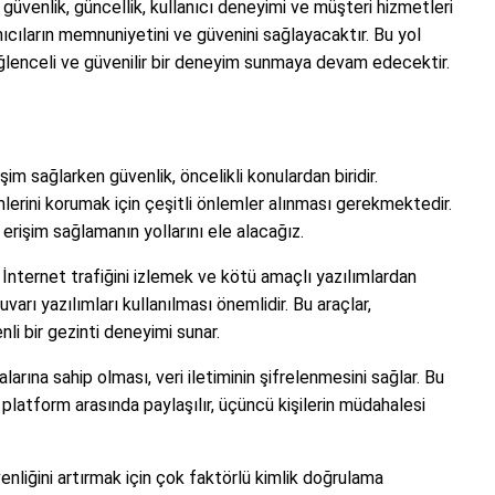
güvenlik, güncellik, kullanıcı deneyimi ve müşteri hizmetleri
ıcıların memnuniyetini ve güvenini sağlayacaktır. Bu yol
eğlenceli ve güvenilir bir deneyim sunmaya devam edecektir.
im sağlarken güvenlik, öncelikli konulardan biridir.
şlemlerini korumak için çeşitli önlemler alınması gerekmektedir.
 erişim sağlamanın yollarını ele alacağız.
: İnternet trafiğini izlemek ve kötü amaçlı yazılımlardan
varı yazılımları kullanılması önemlidir. Bu araçlar,
enli bir gezinti deneyimi sunar.
alarına sahip olması, veri iletiminin şifrelenmesini sağlar. Bu
e platform arasında paylaşılır, üçüncü kişilerin müdahalesi
enliğini artırmak için çok faktörlü kimlik doğrulama