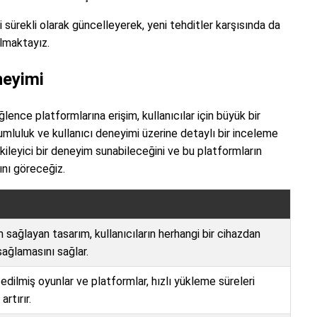
 sürekli olarak güncelleyerek, yeni tehditler karşısında da
lmaktayız.
neyimi
ence platformlarına erişim, kullanıcılar için büyük bir
mluluk ve kullanıcı deneyimi üzerine detaylı bir inceleme
tkileyici bir deneyim sunabileceğini ve bu platformların
ğını göreceğiz.
sağlayan tasarım, kullanıcıların herhangi bir cihazdan
sağlamasını sağlar.
 edilmiş oyunlar ve platformlar, hızlı yükleme süreleri
rtırır.