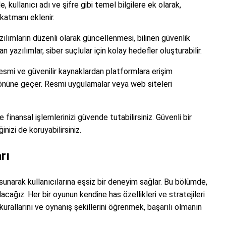
, kullanıcı adı ve şifre gibi temel bilgilere ek olarak,
 katmanı eklenir.
zılımların düzenli olarak güncellenmesi, bilinen güvenlik
 yazılımlar, siber suçlular için kolay hedefler oluşturabilir.
esmi ve güvenilir kaynaklardan platformlara erişim
n önüne geçer. Resmi uygulamalar veya web siteleri
 finansal işlemlerinizi güvende tutabilirsiniz. Güvenli bir
nizi de koruyabilirsiniz.
rı
sunarak kullanıcılarına eşsiz bir deneyim sağlar. Bu bölümde,
acağız. Her bir oyunun kendine has özellikleri ve stratejileri
rallarını ve oynanış şekillerini öğrenmek, başarılı olmanın