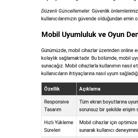
Düzenli Güncellemeler:
Güvenlik önlemlerimizi
kullanıcılarımızın güvende olduğundan emin o
Mobil Uyumluluk ve Oyun De
Günümüzde, mobil cihazlar üzerinden online eğl
kolaylık sağlamaktadır. Bu bölümde, mobil uyu
sunacağız. Mobil cihazlarla kullanımın nasıl e
kullanıcıların ihtiyaçlarına nasıl uyum sağladı
Özellik
Açıklama
Responsive
Tüm ekran boyutlarına uyum 
Tasarım
sorunsuz bir şekilde erişim 
Hızlı Yükleme
Mobil cihazlar için optimize
Süreleri
sunarak kullanıcı deneyimini a