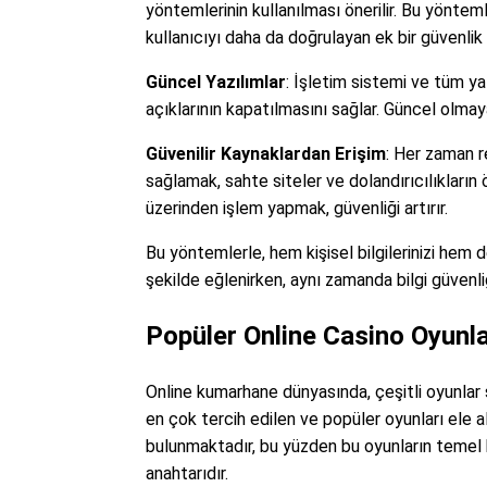
yöntemlerinin kullanılması önerilir. Bu yöntemle
kullanıcıyı daha da doğrulayan ek bir güvenlik
Güncel Yazılımlar
: İşletim sistemi ve tüm ya
açıklarının kapatılmasını sağlar. Güncel olmayan
Güvenilir Kaynaklardan Erişim
: Her zaman r
sağlamak, sahte siteler ve dolandırıcılıkları
üzerinden işlem yapmak, güvenliği artırır.
Bu yöntemlerle, hem kişisel bilgilerinizi hem de
şekilde eğlenirken, aynı zamanda bilgi güvenliği
Popüler Online Casino Oyunla
Online kumarhane dünyasında, çeşitli oyunlar 
en çok tercih edilen ve popüler oyunları ele al
bulunmaktadır, bu yüzden bu oyunların temel ku
anahtarıdır.