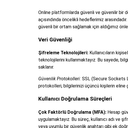
Online platformlarda güvenli ve güvenilir bir
açısındında öncelikli hedeflerimiz arasındadır.
güvenli bir ortam sağlamak için aldığımız önl
Veri Güvenliği
Şifreleme Teknolojileri:
Kullanıcıların kişis
teknolojilerini kullanmaktayız. Bu sayede, bilgil
saklanır.
Güvenlik Protokolleri:
SSL (Secure Sockets La
protokolleri, bilgilerinizi üçüncü kişilerin elin
Kullanıcı Doğrulama Süreçleri
Çok Faktörlü Doğrulama (MFA):
Hesap güve
uygulamaktayız. Bu süreç, kullanıcı adı ve şifr
veya uyumlu bir güvenlik anahtarı gibi ek doğru