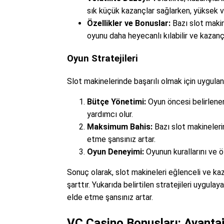
sık küçük kazançlar sağlarken, yüksek v
Özellikler ve Bonuslar:
Bazı slot makine
oyunu daha heyecanlı kılabilir ve kazanç p
Oyun Stratejileri
Slot makinelerinde başarılı olmak için uygulana
Bütçe Yönetimi:
Oyun öncesi belirlenen
yardımcı olur.
Maksimum Bahis:
Bazı slot makineler
etme şansınız artar.
Oyun Deneyimi:
Oyunun kurallarını ve öze
Sonuç olarak, slot makineleri eğlenceli ve kaz
şarttır. Yukarıda belirtilen stratejileri uygula
elde etme şansınız artar.
VC Casino Bonusları: Avantajl