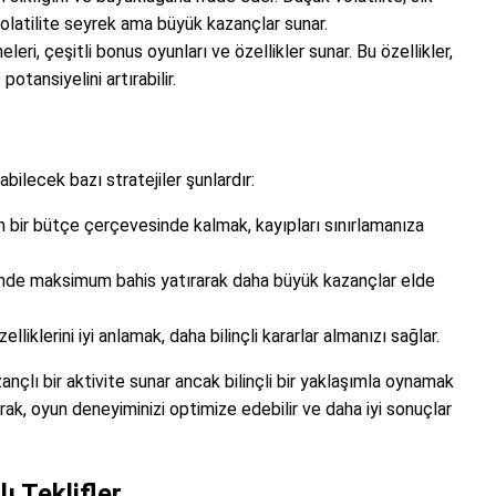
olatilite seyrek ama büyük kazançlar sunar.
leri, çeşitli bonus oyunları ve özellikler sunar. Bu özellikler,
otansiyelini artırabilir.
bilecek bazı stratejiler şunlardır:
 bir bütçe çerçevesinde kalmak, kayıpları sınırlamanıza
inde maksimum bahis yatırarak daha büyük kazançlar elde
lliklerini iyi anlamak, daha bilinçli kararlar almanızı sağlar.
ançlı bir aktivite sunar ancak bilinçli bir yaklaşımla oynamak
yarak, oyun deneyiminizi optimize edebilir ve daha iyi sonuçlar
ı Teklifler