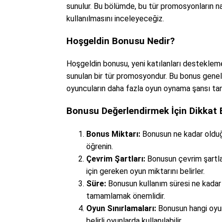
sunulur. Bu bölümde, bu tür promosyonların nası
kullanılmasını inceleyeceğiz.
Hoşgeldin Bonusu Nedir?
Hoşgeldin bonusu, yeni katılanları destekle
sunulan bir tür promosyondur. Bu bonus genellikl
oyuncuların daha fazla oyun oynama şansı tan
Bonusu Değerlendirmek İçin Dikkat 
Bonus Miktarı:
Bonusun ne kadar olduğu
öğrenin.
Çevrim Şartları:
Bonusun çevrim şartlar
için gereken oyun miktarını belirler.
Süre:
Bonusun kullanım süresi ne kadar
tamamlamak önemlidir.
Oyun Sınırlamaları:
Bonusun hangi oyun
belirli oyunlarda kullanılabilir.