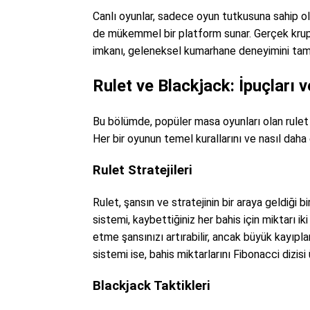
Canlı oyunlar, sadece oyun tutkusuna sahip ola
de mükemmel bir platform sunar. Gerçek krupi
imkanı, geleneksel kumarhane deneyimini tam
Rulet ve Blackjack: İpuçları v
Bu bölümde, popüler masa oyunları olan rulet v
Her bir oyunun temel kurallarını ve nasıl daha 
Rulet Stratejileri
Rulet, şansın ve stratejinin bir araya geldiği bi
sistemi, kaybettiğiniz her bahis için miktarı 
etme şansınızı artırabilir, ancak büyük kayıpla
sistemi ise, bahis miktarlarını Fibonacci dizisi
Blackjack Taktikleri