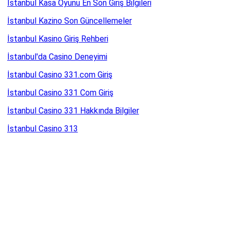
İstanbul Kasa Oyunu En Son Giriş Bilgileri
İstanbul Kazino Son Güncellemeler
İstanbul Kasino Giriş Rehberi
İstanbul'da Casino Deneyimi
İstanbul Casino 331.com Giriş
İstanbul Casino 331 Com Giriş
İstanbul Casino 331 Hakkında Bilgiler
İstanbul Casino 313
İstanbul Casino 308
İstanbul Casino 307.com Giriş
İstanbul Casino 293.com Giriş
İstanbul Casino 292 Giriş
İstanbul Kasino 290