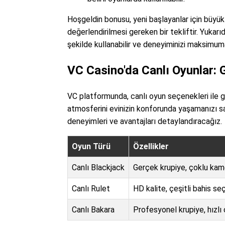
Hoşgeldin bonusu, yeni başlayanlar için büyük b
değerlendirilmesi gereken bir tekliftir. Yukarı
şekilde kullanabilir ve deneyiminizi maksimuma 
VC Casino'da Canlı Oyunlar:
VC platformunda, canlı oyun seçenekleri ile
atmosferini evinizin konforunda yaşamanızı s
deneyimleri ve avantajları detaylandıracağız.
Oyun Türü
Özellikler
Canlı Blackjack
Gerçek krupiye, çoklu kam
Canlı Rulet
HD kalite, çeşitli bahis se
Canlı Bakara
Profesyonel krupiye, hızlı 