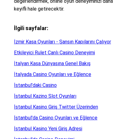
değerlendirmek, online oyun deneyiminizi daha
keyifli hale getirecektir.
İlgili sayfalar:
İzmir Kasa Oyunları - Şansın Kapılarını Çalıyor
Etkileyici Rulet Canlı Casino Deneyimi
İtalyan Kasa Dünyasına Genel Bakış
İtalyada Casino Oyunları ve Eğlence
İstanbul'daki Casino
İstanbul Kazino Slot Oyunları
İstanbul Kasino Giriş Twitter Üzerinden
İstanbul'da Casino Oyunları ve Eğlence
İstanbul Kasino Yeni Giriş Adresi