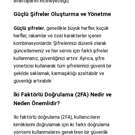
avantajlarını inceleyeceğiz.
Güçlü Şifreler Oluşturma ve Yönetme
Güçlü şifreler
, genellikle büyük harfler, küçük
harfler, rakamlar ve özel karakterler içeren
kombinasyonlardır. Şifrelerinizi düzenli olarak
güncellemeniz ve her servis için farklı şifreler
kullanmanız, güvenliğinizi artırır. Ayrıca, şifre
yöneticisi kullanarak tüm şifrelerinizi güvenli bir
şekilde saklamak, karmaşıklığı azaltabilir ve
güvenliği artırabilir.
İki Faktörlü Doğrulama (2FA) Nedir ve
Neden Önemlidir?
İki faktörlü doğrulama (2FA), kullanıcıların
kimliklerini doğrulamak için iki farklı doğrulama
yöntemi kullanmalarını gerektiren bir güvenlik