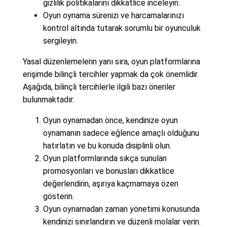
gizlilik politikalarını dikkatlice inceleyin.
Oyun oynama sürenizi ve harcamalarınızı
kontrol altında tutarak sorumlu bir oyunculuk
sergileyin.
Yasal düzenlemelerin yanı sıra, oyun platformlarına
erişimde bilinçli tercihler yapmak da çok önemlidir.
Aşağıda, bilinçli tercihlerle ilgili bazı öneriler
bulunmaktadır:
Oyun oynamadan önce, kendinize oyun
oynamanın sadece eğlence amaçlı olduğunu
hatırlatın ve bu konuda disiplinli olun.
Oyun platformlarında sıkça sunulan
promosyonları ve bonusları dikkatlice
değerlendirin, aşırıya kaçmamaya özen
gösterin.
Oyun oynamadan zaman yönetimi konusunda
kendinizi sınırlandırın ve düzenli molalar verin.