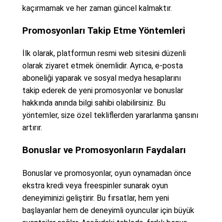
kaçırmamak ve her zaman güncel kalmaktır.
Promosyonları Takip Etme Yöntemleri
İlk olarak, platformun resmi web sitesini düzenli
olarak ziyaret etmek önemlidir. Ayrıca, e-posta
aboneliği yaparak ve sosyal medya hesaplarını
takip ederek de yeni promosyonlar ve bonuslar
hakkında anında bilgi sahibi olabilirsiniz. Bu
yöntemler, size özel tekliflerden yararlanma şansını
artırır.
Bonuslar ve Promosyonların Faydaları
Bonuslar ve promosyonlar, oyun oynamadan önce
ekstra kredi veya freespinler sunarak oyun
deneyiminizi geliştirir. Bu fırsatlar, hem yeni
başlayanlar hem de deneyimli oyuncular için büyük