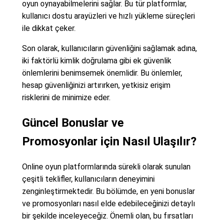
oyun oynayabilmelerini sağlar. Bu tür platformlar,
kullanıcı dostu arayüzleri ve hızlı yükleme süreçleri
ile dikkat çeker.
Son olarak, kullanıcıların güvenliğini sağlamak adına,
iki faktörlü kimlik doğrulama gibi ek güvenlik
önlemlerini benimsemek önemlidir. Bu önlemler,
hesap güvenliğinizi artırırken, yetkisiz erişim
risklerini de minimize eder.
Güncel Bonuslar ve
Promosyonlar için Nasıl Ulaşılır?
Online oyun platformlarında sürekli olarak sunulan
çeşitli teklifler, kullanıcıların deneyimini
zenginleştirmektedir. Bu bölümde, en yeni bonuslar
ve promosyonları nasıl elde edebileceğinizi detaylı
bir şekilde inceleyeceğiz. Önemli olan, bu fırsatları