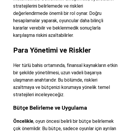
stratejilerini belirlemede ve riskleri
değerlendirmede önemli bir rol oynar. Doğru
hesaplamalar yaparak, oyuncular daha bilinçli
kararlar verebilir ve beklenmedik sonuçlarla
karşılaşma riskini azaltabilirler.
Para Yönetimi ve Riskler
Her türlü bahis ortamında, finansal kaynakların etkin
bir şekilde yönetilmesi, uzun vadeli başarıya
ulaşmanın anahtarıdır. Bu bölümde, riskleri
azaltmaya ve bütçenizi korumaya yönelik temel
stratejileri inceleyeceğiz.
Bütçe Belirleme ve Uygulama
Öncelikle
, oyun öncesi belirli bir bütçe belirlemek
çok önemlidir. Bu bütçe, sadece oyunlar için ayrılan