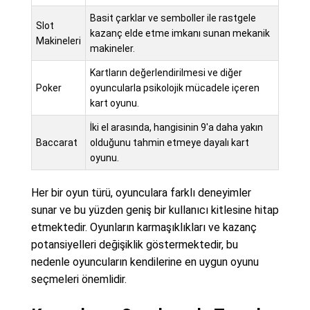
Basit çarklar ve semboller ile rastgele
Slot
kazanç elde etme imkanı sunan mekanik
Makineleri
makineler.
Kartların değerlendirilmesi ve diğer
Poker
oyuncularla psikolojik mücadele içeren
kart oyunu.
İki el arasında, hangisinin 9'a daha yakın
Baccarat
olduğunu tahmin etmeye dayalı kart
oyunu.
Her bir oyun türü, oyunculara farklı deneyimler
sunar ve bu yüzden geniş bir kullanıcı kitlesine hitap
etmektedir. Oyunların karmaşıklıkları ve kazanç
potansiyelleri değişiklik göstermektedir, bu
nedenle oyuncuların kendilerine en uygun oyunu
seçmeleri önemlidir.