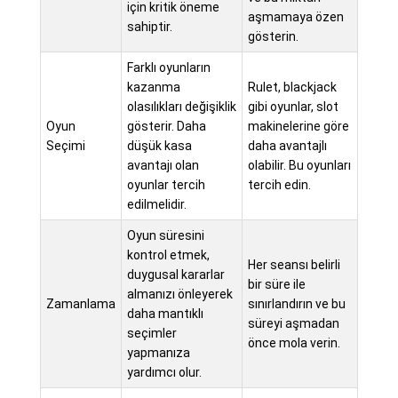
için kritik öneme
aşmamaya özen
sahiptir.
gösterin.
Farklı oyunların
kazanma
Rulet, blackjack
olasılıkları değişiklik
gibi oyunlar, slot
Oyun
gösterir. Daha
makinelerine göre
Seçimi
düşük kasa
daha avantajlı
avantajı olan
olabilir. Bu oyunları
oyunlar tercih
tercih edin.
edilmelidir.
Oyun süresini
kontrol etmek,
Her seansı belirli
duygusal kararlar
bir süre ile
almanızı önleyerek
Zamanlama
sınırlandırın ve bu
daha mantıklı
süreyi aşmadan
seçimler
önce mola verin.
yapmanıza
yardımcı olur.