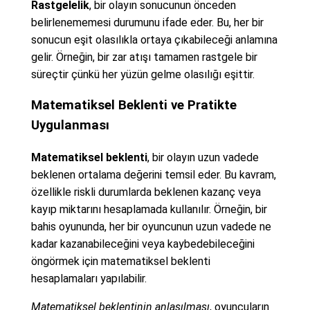
Rastgelelik
, bir olayın sonucunun önceden
belirlenememesi durumunu ifade eder. Bu, her bir
sonucun eşit olasılıkla ortaya çıkabileceği anlamına
gelir. Örneğin, bir zar atışı tamamen rastgele bir
süreçtir çünkü her yüzün gelme olasılığı eşittir.
Matematiksel Beklenti ve Pratikte
Uygulanması
Matematiksel beklenti
, bir olayın uzun vadede
beklenen ortalama değerini temsil eder. Bu kavram,
özellikle riskli durumlarda beklenen kazanç veya
kayıp miktarını hesaplamada kullanılır. Örneğin, bir
bahis oyununda, her bir oyuncunun uzun vadede ne
kadar kazanabileceğini veya kaybedebileceğini
öngörmek için matematiksel beklenti
hesaplamaları yapılabilir.
Matematiksel beklentinin anlaşılması
, oyuncuların