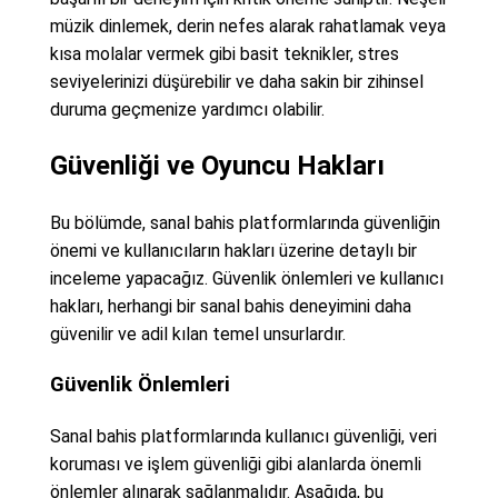
müzik dinlemek, derin nefes alarak rahatlamak veya
kısa molalar vermek gibi basit teknikler, stres
seviyelerinizi düşürebilir ve daha sakin bir zihinsel
duruma geçmenize yardımcı olabilir.
Güvenliği ve Oyuncu Hakları
Bu bölümde, sanal bahis platformlarında güvenliğin
önemi ve kullanıcıların hakları üzerine detaylı bir
inceleme yapacağız. Güvenlik önlemleri ve kullanıcı
hakları, herhangi bir sanal bahis deneyimini daha
güvenilir ve adil kılan temel unsurlardır.
Güvenlik Önlemleri
Sanal bahis platformlarında kullanıcı güvenliği, veri
koruması ve işlem güvenliği gibi alanlarda önemli
önlemler alınarak sağlanmalıdır. Aşağıda, bu