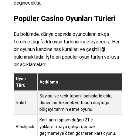
değinecektir.
Popüler Casino Oyunları Türleri
Bu bölümde, dünya çapında oyuncuların sıkça
tercih ettiği farklı oyun türlerini inceleyeceğiz. Her
bir oyunun kendine has kuralları ve çeşitliliği
bulunmaktadır. İşte en popüler oyun türleri ve kısa
bir açıklamaları:
Oyun
Açıklama
Türü
Sayısal ve renk tabanlı bahislerle dolu,
Rulet
dönen bir tekerlek ve topun düştüğü
bölgeyi tahmin etme oyunu.
Kartların toplam değeri 21'e
Blackjack
yaklaştırmaya çalışan, ancak
geçmemeye özen gösteren kart oyunu.