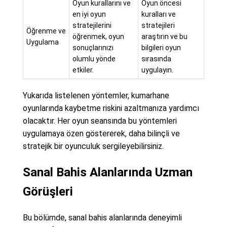
Oyun kurallarını ve
Oyun öncesi
en iyi oyun
kuralları ve
stratejilerini
stratejileri
Öğrenme ve
öğrenmek, oyun
araştırın ve bu
Uygulama
sonuçlarınızı
bilgileri oyun
olumlu yönde
sırasında
etkiler.
uygulayın.
Yukarıda listelenen yöntemler, kumarhane
oyunlarında kaybetme riskini azaltmanıza yardımcı
olacaktır. Her oyun seansında bu yöntemleri
uygulamaya özen göstererek, daha bilinçli ve
stratejik bir oyunculuk sergileyebilirsiniz.
Sanal Bahis Alanlarında Uzman
Görüşleri
Bu bölümde, sanal bahis alanlarında deneyimli