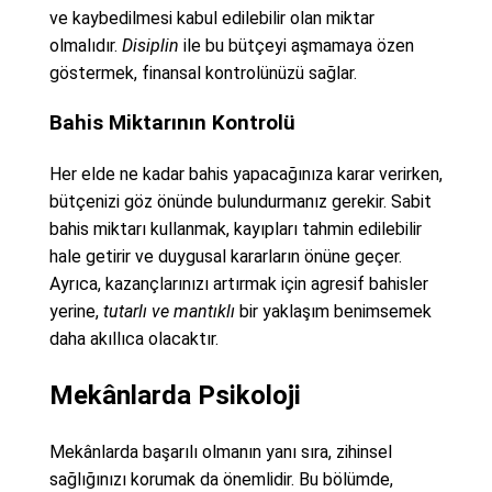
ve kaybedilmesi kabul edilebilir olan miktar
olmalıdır.
Disiplin
ile bu bütçeyi aşmamaya özen
göstermek, finansal kontrolünüzü sağlar.
Bahis Miktarının Kontrolü
Her elde ne kadar bahis yapacağınıza karar verirken,
bütçenizi göz önünde bulundurmanız gerekir. Sabit
bahis miktarı kullanmak, kayıpları tahmin edilebilir
hale getirir ve duygusal kararların önüne geçer.
Ayrıca, kazançlarınızı artırmak için agresif bahisler
yerine,
tutarlı ve mantıklı
bir yaklaşım benimsemek
daha akıllıca olacaktır.
Mekânlarda Psikoloji
Mekânlarda başarılı olmanın yanı sıra, zihinsel
sağlığınızı korumak da önemlidir. Bu bölümde,