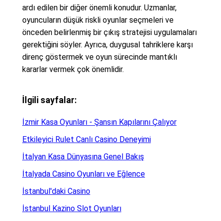
ardı edilen bir diğer önemli konudur. Uzmanlar,
oyuncuların düşük riskli oyunlar seçmeleri ve
önceden belirlenmiş bir çıkış stratejisi uygulamaları
gerektiğini söyler. Ayrıca, duygusal tahriklere karşı
direnç göstermek ve oyun sürecinde mantıklı
kararlar vermek çok önemlidir.
İlgili sayfalar:
İzmir Kasa Oyunları - Şansın Kapılarını Çalıyor
Etkileyici Rulet Canlı Casino Deneyimi
İtalyan Kasa Dünyasına Genel Bakış
İtalyada Casino Oyunları ve Eğlence
İstanbul'daki Casino
İstanbul Kazino Slot Oyunları