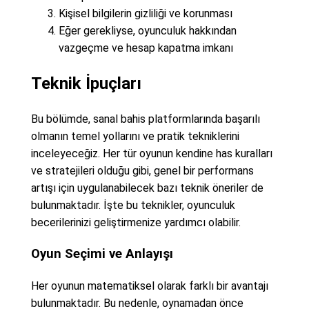
Kişisel bilgilerin gizliliği ve korunması
Eğer gerekliyse, oyunculuk hakkından
vazgeçme ve hesap kapatma imkanı
Teknik İpuçları
Bu bölümde, sanal bahis platformlarında başarılı
olmanın temel yollarını ve pratik tekniklerini
inceleyeceğiz. Her tür oyunun kendine has kuralları
ve stratejileri olduğu gibi, genel bir performans
artışı için uygulanabilecek bazı teknik öneriler de
bulunmaktadır. İşte bu teknikler, oyunculuk
becerilerinizi geliştirmenize yardımcı olabilir.
Oyun Seçimi ve Anlayışı
Her oyunun matematiksel olarak farklı bir avantajı
bulunmaktadır. Bu nedenle, oynamadan önce