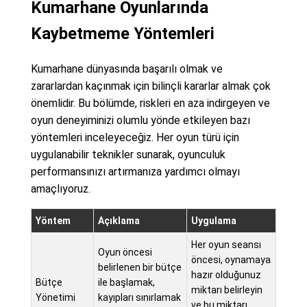
Kumarhane Oyunlarında
Kaybetmeme Yöntemleri
Kumarhane dünyasında başarılı olmak ve
zararlardan kaçınmak için bilinçli kararlar almak çok
önemlidir. Bu bölümde, riskleri en aza indirgeyen ve
oyun deneyiminizi olumlu yönde etkileyen bazı
yöntemleri inceleyeceğiz. Her oyun türü için
uygulanabilir teknikler sunarak, oyunculuk
performansınızı artırmanıza yardımcı olmayı
amaçlıyoruz.
Yöntem
Açıklama
Uygulama
Her oyun seansı
Oyun öncesi
öncesi, oynamaya
belirlenen bir bütçe
hazır olduğunuz
Bütçe
ile başlamak,
miktarı belirleyin
Yönetimi
kayıpları sınırlamak
ve bu miktarı